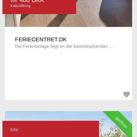
Von
Kalundborg
FERIECENTRET.DK
Die Ferienanlage liegt an der beeindruckenden ...
geöffnet
Ejby