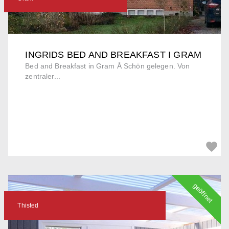
INGRIDS BED AND BREAKFAST I GRAM
Bed and Breakfast in Gram Å Schön gelegen. Von
zentraler...
geöffnet
Thisted