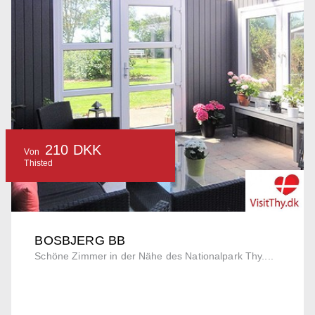
210 DKK
Von
Thisted
BOSBJERG BB
Schöne Zimmer in der Nähe des Nationalpark Thy....