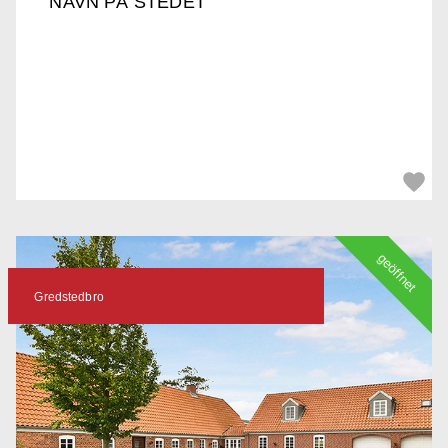
NAVN PÅ STEDET
geöffnet
Gredstedbro