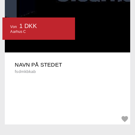
1 DKK
Von
Aarhus C
NAVN PÅ STEDET
fsdmkbkab