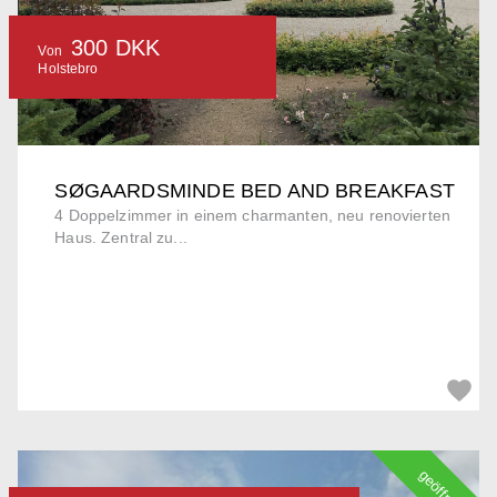
300 DKK
Von
Holstebro
SØGAARDSMINDE BED AND BREAKFAST
4 Doppelzimmer in einem charmanten, neu renovierten
Haus. Zentral zu...
geöffnet