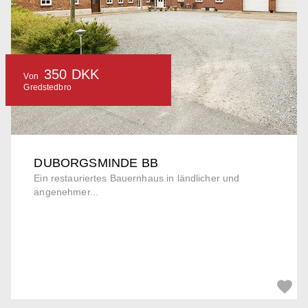
350 DKK
Von
Gredstedbro
DUBORGSMINDE BB
Ein restauriertes Bauernhaus in ländlicher und
angenehmer...