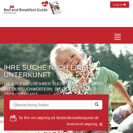
Log in
Toggle
navigatio
IHRE SUCHE NACH EINER
UNTERKUNFT
DIE ERGEBNISSE IHRER SUCHE ZEIGEN WIR IHNEN,
MIT DEN SUCHWÖRTERN, DIE DER GASTGEBER
ANGEGEBEN HAT.
Se film om søgning på Bedandbreakfastguide.dk
Avanceret søgning