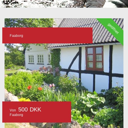
geöffnet
Faaborg
500 DKK
Von
Faaborg