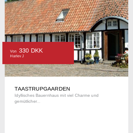
330 DKK
Von
Harlev J
TAASTRUPGAARDEN
Idyllisches Bauernhaus mit viel Charme und
gemütlicher...