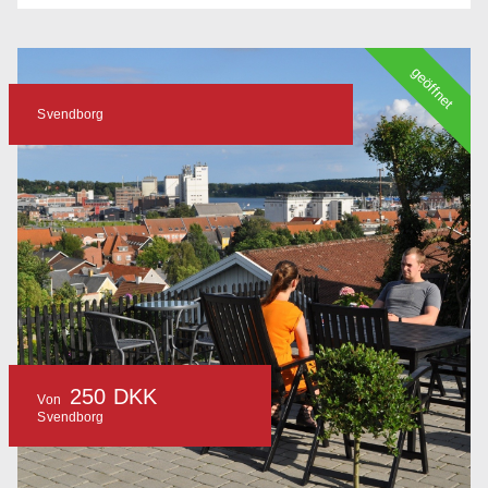
geöffnet
Svendborg
250 DKK
Von
Svendborg