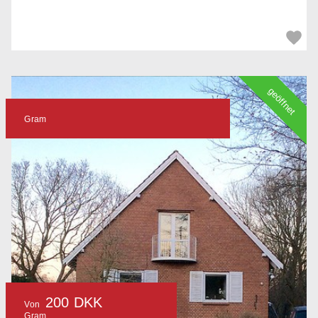
geöffnet
Gram
200 DKK
Von
Gram