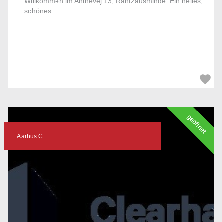
Willkommen im Aninevej 13, Rantzausminde. Ein helles,
schönes...
geöffnet
Aarhus C