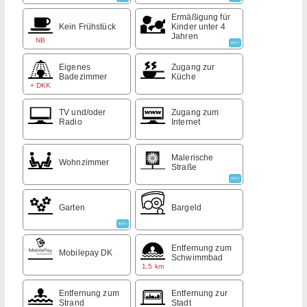
Ermäßigung für
Kein Frühstück
Kinder unter 4
Jahren
NB
INFO
Eigenes
Zugang zur
Badezimmer
Küche
+ DKK
TV und/oder
Zugang zum
Radio
Internet
Malerische
Wohnzimmer
Straße
INFO
Garten
Bargeld
INFO
Entfernung zum
Mobilepay DK
Schwimmbad
1,5 km
Entfernung zum
Entfernung zur
Strand
Stadt