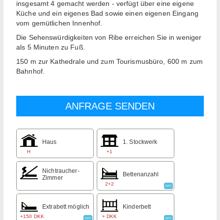
insgesamt 4 gemacht werden - verfügt über eine eigene
Küche und ein eigenes Bad sowie einen eigenen Eingang
vom gemütlichen Innenhof.
Die Sehenswürdigkeiten von Ribe erreichen Sie in weniger
als 5 Minuten zu Fuß.
150 m zur Kathedrale und zum Tourismusbüro, 600 m zum
Bahnhof.
Haus
1. Stockwerk
H
+1
Nichtraucher-
Bettenanzahl
Zimmer
2+2
INFO
Extrabett möglich
Kinderbett
+150 DKK
+ DKK
INFO
INFO