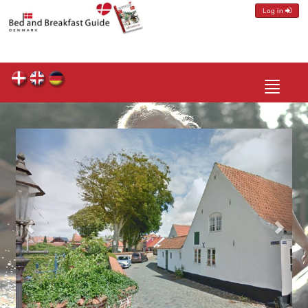
Log in
Toggle
navigatio