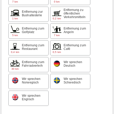
7 km
0 km
Entfernung zu
Entfernung zur
öffentlichen
Bushaltestelle
Verkehrsmitteln
1 km
0,2 km
Entfernung zum
Entfernung zum
Golfplatz
Angeln
5 km
7 km
Entfernung zum
Entfernung zum
Restaurant
Café
0,4 km
0,5 km
Entfernung zum
Wir sprechen
Fahrradverleih
Deutsch
30 km
Wir sprechen
Wir sprechen
Norwegisch
Schwedisch
Wir sprechen
Englisch