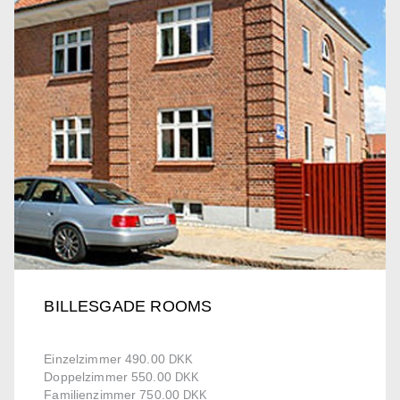
BILLESGADE ROOMS
Einzelzimmer 490.00
DKK
Doppelzimmer 550.00
DKK
Familienzimmer 750.00
DKK