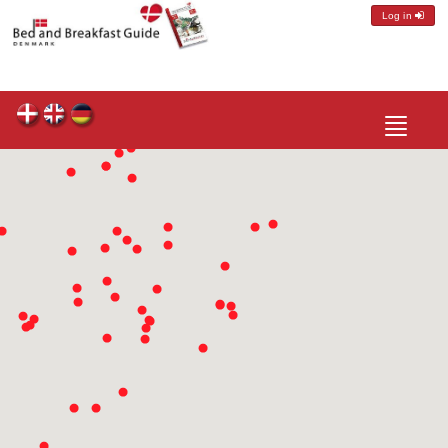
Log in
Toggle
navigatio