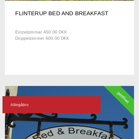
FLINTERUP BED AND BREAKFAST
Einzelzimmer 450.00
DKK
Doppelzimmer 600.00
DKK
geöffnet
Allingåbro