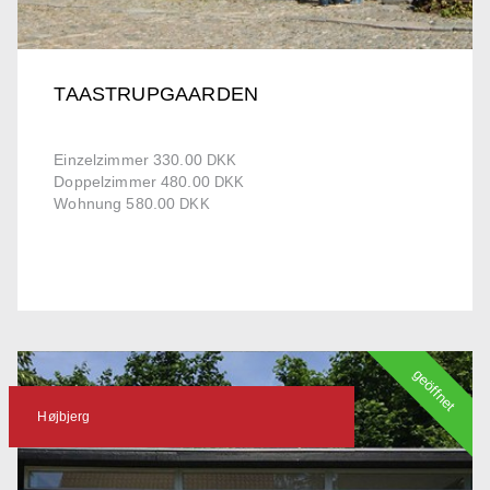
TAASTRUPGAARDEN
Einzelzimmer 330.00
DKK
Doppelzimmer 480.00
DKK
Wohnung 580.00
DKK
geöffnet
Højbjerg