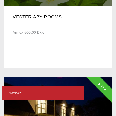
VESTER ÅBY ROOMS
Annex 500.00
DKK
geöffnet
Næstved