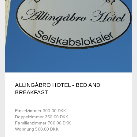
ALLINGÅBRO HOTEL - BED AND
BREAKFAST
Einzelzimmer 300.00
DKK
Doppelzimmer 350.00
DKK
Familienzimmer 700.00
DKK
Wohnung 500.00
DKK