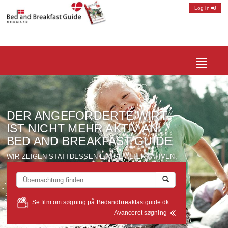
Log in
Toggle
navigatio
DER ANGEFORDERTE
WIRT
IST NICHT MEHR AKTIV
AN
BED AND BREAKFAST GUIDE
WIR ZEIGEN
STATTDESSEN
EINIGE ALTERNATIVEN
,
DIE ALLE
IN EINEM UMKREIS
VON ETWA
10 KM
VOM
WIRT
BEFINDET
-
SUCHEN
SIE
AUF
...
Se film om søgning på Bedandbreakfastguide.dk
Avanceret søgning