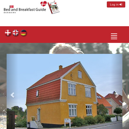
Log in
Toggle
navigatio