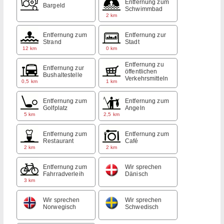
Entfernung zum
Bargeld
Schwimmbad
2 km
Entfernung zum
Entfernung zur
Strand
Stadt
12 km
0 km
Entfernung zu
Entfernung zur
öffentlichen
Bushaltestelle
Verkehrsmitteln
0,5 km
1 km
Entfernung zum
Entfernung zum
Golfplatz
Angeln
5 km
2,5 km
Entfernung zum
Entfernung zum
Restaurant
Café
2 km
2 km
Entfernung zum
Wir sprechen
Fahrradverleih
Dänisch
3 km
Wir sprechen
Wir sprechen
Norwegisch
Schwedisch