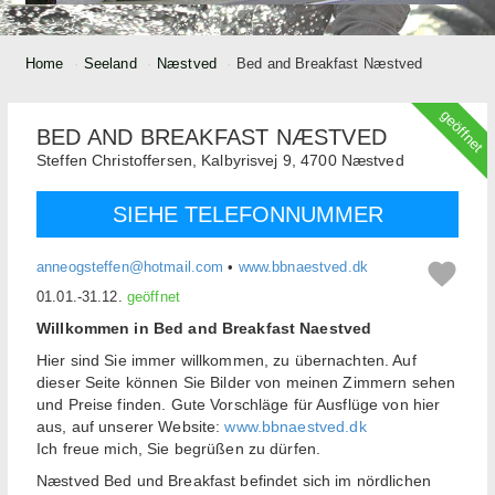
Home
Seeland
Næstved
Bed and Breakfast Næstved
geöffnet
BED AND BREAKFAST NÆSTVED
Steffen Christoffersen,
Kalbyrisvej 9,
4700
Næstved
SIEHE TELEFONNUMMER
anneogsteffen@hotmail.com
•
www.bbnaestved.dk
01.01.-31.12.
geöffnet
Willkommen in Bed and Breakfast Naestved
Hier sind Sie immer willkommen, zu übernachten. Auf
dieser Seite können Sie Bilder von meinen Zimmern sehen
und Preise finden. Gute Vorschläge für Ausflüge von hier
aus, auf unserer Website:
www.bbnaestved.dk
Ich freue mich, Sie begrüßen zu dürfen.
Næstved Bed und Breakfast befindet sich im nördlichen