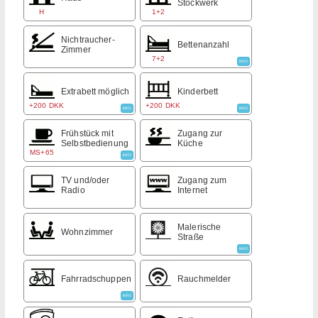
Stockwerk
H
1+2
Nichtraucher-
Bettenanzahl
Zimmer
7+2
INFO
Extrabett möglich
Kinderbett
+200 DKK
+200 DKK
INFO
INFO
Frühstück mit
Zugang zur
Selbstbedienung
Küche
MS+65
INFO
TV und/oder
Zugang zum
Radio
Internet
Malerische
Wohnzimmer
Straße
INFO
Fahrradschuppen
Rauchmelder
INFO