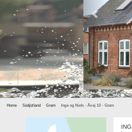
Home
Südjütland
Gram
Inge og Niels - Åvej 10 - Gram
ING