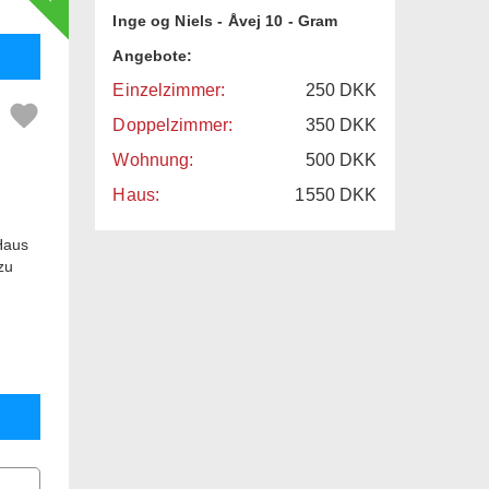
Inge og Niels - Åvej 10 - Gram
Angebote:
Einzelzimmer:
250
DKK
Doppelzimmer:
350
DKK
Wohnung:
500
DKK
Haus:
1550
DKK
Haus
zu
e die
d
osen