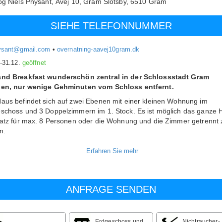
og Niels Physant,
Åvej 10, Gram Slotsby,
6510
Gram
SIEHE TELEFONNUMMER
ysant@gmail.com
•
overnatning-aavej10gram.dk
.-31.12.
geöffnet
nd Breakfast wunderschön zentral in der Schlossstadt Gram
gen, nur wenige Gehminuten vom Schloss entfernt.
aus befindet sich auf zwei Ebenen mit einer kleinen Wohnung im
schoss und 3 Doppelzimmern im 1. Stock. Es ist möglich das ganze 
latz für max. 8 Personen oder die Wohnung und die Zimmer getrennt 
n.
rdgeschoss
befindet sich eine Wohnung mit einem Schlafzimmer sowi
chkeit eines Zustellbettes im Esszimmer. Badezimmer, Esszimmer un
 Familienzimmer mit voll ausgestatteten Küchenutensilien/Geräten.
er hinaus gibt es einen hinteren Flur mit Waschmaschine zur kostenl
ng. In der Vergangenheit gab es eine extra kleine Toilette.
bt TV und kostenloses WLAN.
äsche und Handtücher sind im Preis inbegriffen
Erdgeschoss und
Nichtraucher-