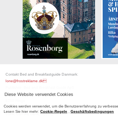
Contakt Bed and Breakfastguide Danmark:
lone@frostreklame.dk
Publisher: Bed and Breakfast Guide ApS
Diese Website verwendet Cookies
Nyborgvej 7
5750 Ringe
Cookies werden verwendet, um die Benutzererfahrung zu verbessern
CVR 41516232
Lesen Sie hier mehr:
Cookie-Regeln
,
Geschäftsbedingungen
Bank: Danske Bank, Nyborg