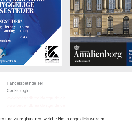
Handelsbetingelser
Cookieregler
www.bedandbreakfastguide.dk
www.bedandbreakfastguide.de
 und zu registrieren, welche Hosts angeklickt werden.