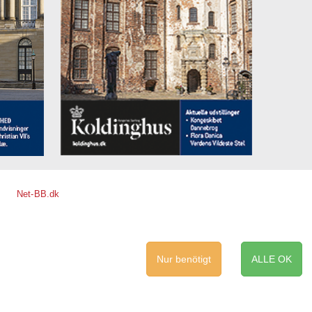
Net-BB.dk
Nur benötigt
ALLE OK