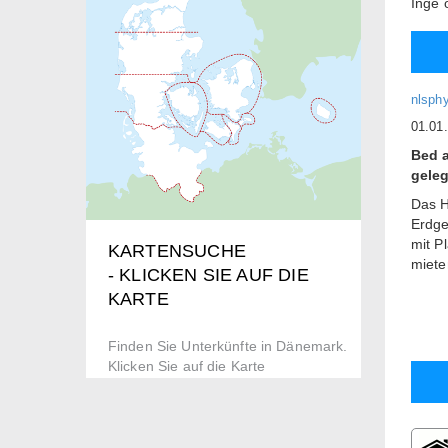
Inge 
nlsph
01.01
Bed a
gele
Das H
Erdge
mit P
KARTENSUCHE
miete
- KLICKEN SIE AUF DIE
Im E
KARTE
Mögli
Küche
Finden Sie Unterkünfte in Dänemark.
Darüb
Klicken Sie auf die Karte
Nutzu
Es gi
Bettw