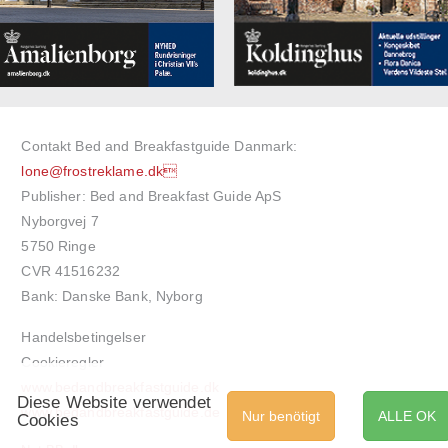
Contakt Bed and Breakfastguide Danmark:
lone@frostreklame.dk
Publisher: Bed and Breakfast Guide ApS
Nyborgvej 7
5750 Ringe
CVR 41516232
Bank: Danske Bank, Nyborg
Handelsbetingelser
Cookieregler
www.bedandbreakfastguide.dk
Diese Website verwendet
www.bedandbreakfastguide.de
Nur benötigt
ALLE OK
Cookies