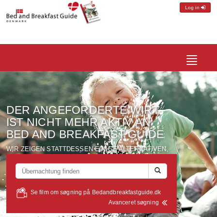
Log in
Toggle
navigatio
DER ANGEFORDERTE
WIRT
IST NICHT MEHR AKTIV
AN
BED AND BREAKFAST GUIDE
WIR ZEIGEN
STATTDESSEN
EINIGE ALTERNATIVEN
,
DIE ALLE
IN EINEM UMKREIS
VON ETWA
10 KM
VOM
WIRT
BEFINDET
-
SUCHEN
SIE
AUF
...
Se film om søgning på Bedandbreakfastguide.dk
Avanceret søgning