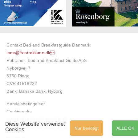
Contakt Bed and Breakfastguide Danmark:
lone@frostreklame.dk
Publisher: Bed and Breakfast Guide ApS
Nyborgvej 7
5750 Ringe
CVR 41516232
Bank: Danske Bank, Nyborg
Handelsbetingelser
Cookieregler
www.bedandbreakfastguide.dk
Diese Website verwendet
www.bedandbreakfastguide.de
Nur benötigt
ALLE OK
Cookies