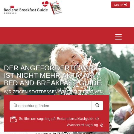
Log in
Toggle
navigatio
DER ANGEFORDERTE
WIRT
IST NICHT MEHR AKTIV
AN
BED AND BREAKFAST GUIDE
WIR ZEIGEN
STATTDESSEN
EINIGE ALTERNATIVEN
,
DIE ALLE
IN EINEM UMKREIS
VON ETWA
10 KM
VOM
WIRT
BEFINDET
-
SUCHEN
SIE
AUF
...
Se film om søgning på Bedandbreakfastguide.dk
Avanceret søgning