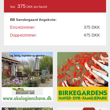
375
Von
DKK pro Nacht
BB Søndergaard Angebote:
Einzelzimmer:
375
DKK
Doppelzimmer:
475
DKK