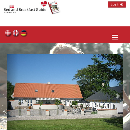
Log in
Toggle
navigatio