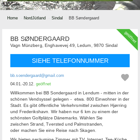
Home
NordJütland
Sindal
BB Søndergaard
geöffnet
BB SØNDERGAARD
Vagn Münzberg,
Enghavevej 49, Ledum,
9870
Sindal
SIEHE TELEFONNUMMER
bb.soendergaard@gmail.com
04.01.-20.12.
geöffnet
Willkommen bei BB Sondergaard in Lendum - mitten in der
schönen Vendsyssel gelegen - etwa. 800 Einwohner in der
Stadt. Es gibt öffentliche Verkehrsmittel zwischen Hjørring
und Frederikshavn. Wir haben nur 6 km zu einem der
schönsten Golfplätze Dänemarks. Wählen Sie
zwischen Strand, Tversted und Palmstranden,
oder machen Sie eine Reise nach Skagen.
Wir bieten geräumige Zimmer mit TV, Internet, Tee-Küche,