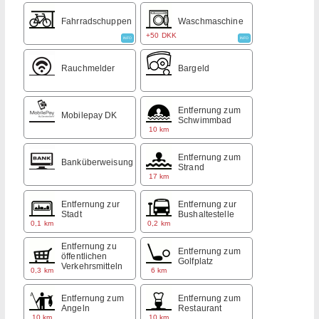
Fahrradschuppen
Waschmaschine
+50 DKK
INFO
INFO
Rauchmelder
Bargeld
Entfernung zum
Mobilepay DK
Schwimmbad
10 km
Entfernung zum
Banküberweisung
Strand
17 km
Entfernung zur
Entfernung zur
Stadt
Bushaltestelle
0,1 km
0,2 km
Entfernung zu
Entfernung zum
öffentlichen
Golfplatz
Verkehrsmitteln
0,3 km
6 km
Entfernung zum
Entfernung zum
Angeln
Restaurant
10 km
10 km