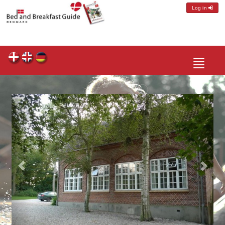
Log in
Toggle
navigatio