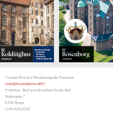
Contakt Bed and Breakfastguide Danmark:
lone@frostreklame.dk
Publisher: Bed and Breakfast Guide ApS
Nyborgvej 7
5750 Ringe
CVR 41516232