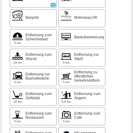
INFO
Bargeld
Mobilepay DK
Entfernung zum
Banküberweisung
Schwimmbad
5 km
Entfernung zum
Entfernung zur
Strand
Stadt
19 km
5 km
Entfernung zu
Entfernung zur
öffentlichen
Bushaltestelle
Verkehrsmitteln
3 km
5 km
Entfernung zum
Entfernung zum
Golfplatz
Angeln
10 km
0,8 km
Entfernung zum
Entfernung zum
Restaurant
Café
5 km
5 km
Entfernung zum
Wir sprechen