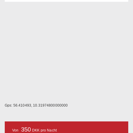
Gps: 56.410493, 10.31974800000000
350
Von
DKK pro Nacht