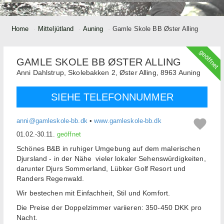
Home
Mitteljütland
Auning
Gamle Skole BB Øster Alling
geöffnet
GAMLE SKOLE BB ØSTER ALLING
Anni Dahlstrup,
Skolebakken 2, Øster Alling,
8963
Auning
SIEHE TELEFONNUMMER
anni@gamleskole-bb.dk
•
www.gamleskole-bb.dk
01.02.-30.11.
geöffnet
Schönes B&B in ruhiger Umgebung auf dem malerischen
Djursland - in der Nähe vieler lokaler Sehenswürdigkeiten,
darunter Djurs Sommerland, Lübker Golf Resort und
Randers Regenwald.
Wir bestechen mit Einfachheit, Stil und Komfort.
Die Preise der Doppelzimmer variieren: 350-450 DKK pro
Nacht.