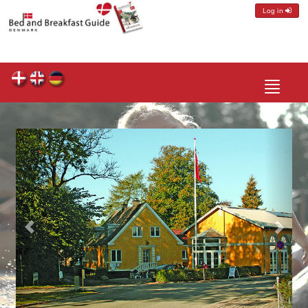
Log in
Toggle
navigatio