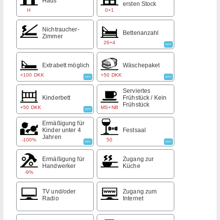
Haus
ersten Stock
H
0+1
Nichtraucher-
Bettenanzahl
Zimmer
26+4
INFO
Extrabett möglich
Wäschepaket
+100 DKK
+50 DKK
INFO
INFO
Serviertes
Kinderbett
Frühstück / Kein
Frühstück
+50 DKK
MS+NB
INFO
Ermäßigung für
Kinder unter 4
Festsaal
Jahren
-100%
50
INFO
INFO
Ermäßigung für
Zugang zur
Handwerker
Küche
-9%
TV und/oder
Zugang zum
Radio
Internet