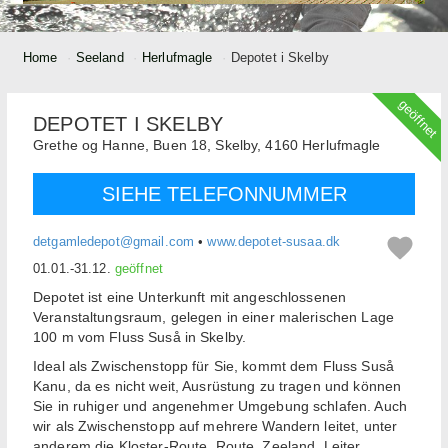
Home
Seeland
Herlufmagle
Depotet i Skelby
geöffnet
DEPOTET I SKELBY
Grethe og Hanne,
Buen 18, Skelby,
4160
Herlufmagle
SIEHE TELEFONNUMMER
detgamledepot@gmail.com
•
www.depotet-susaa.dk
01.01.-31.12.
geöffnet
Depotet ist eine Unterkunft mit angeschlossenen
Veranstaltungsraum, gelegen in einer malerischen Lage
100 m vom Fluss Suså in Skelby.
Ideal als Zwischenstopp für Sie, kommt dem Fluss Suså
Kanu, da es nicht weit, Ausrüstung zu tragen und können
Sie in ruhiger und angenehmer Umgebung schlafen. Auch
wir als Zwischenstopp auf mehrere Wandern leitet, unter
anderem die Kloster-Route, Route, Zeeland, Leiter