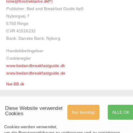
lone@frostreklame.dk
Publisher: Bed and Breakfast Guide ApS
Nyborgvej 7
5750 Ringe
CVR 41516232
Bank: Danske Bank, Nyborg
Handelsbetingelser
Cookieregler
www.bedandbreakfastguide.dk
www.bedandbreakfastguide.de
Net-BB.dk
Diese Website verwendet
Nur benötigt
ALLE OK
Cookies
Cookies werden verwendet,
um die Benutzererfahrung zu verbessern und zu registrieren,