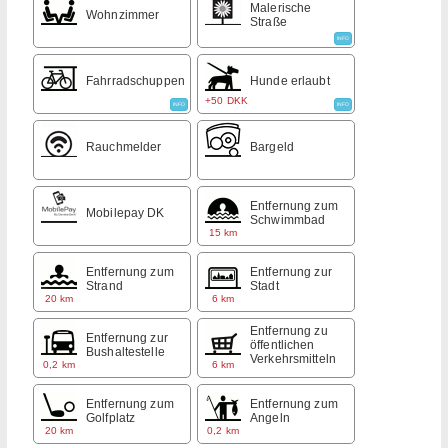
Malerische
Wohnzimmer
Straße
INFO
Fahrradschuppen
Hunde erlaubt
+50 DKK
INFO
INFO
Rauchmelder
Bargeld
Entfernung zum
Mobilepay DK
Schwimmbad
15 km
Entfernung zum
Entfernung zur
Strand
Stadt
20 km
6 km
Entfernung zu
Entfernung zur
öffentlichen
Bushaltestelle
Verkehrsmitteln
0,2 km
6 km
Entfernung zum
Entfernung zum
Golfplatz
Angeln
20 km
0,2 km