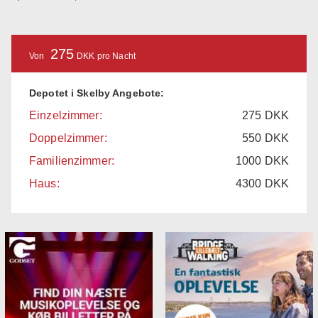
275
Von
DKK pro Nacht
Depotet i Skelby Angebote:
Einzelzimmer:
275
DKK
Doppelzimmer:
550
DKK
Familienzimmer:
1000
DKK
Haus:
4300
DKK