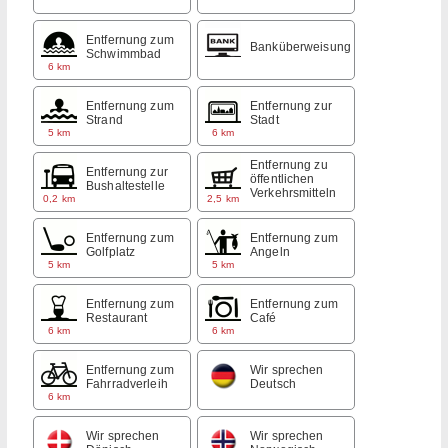
Entfernung zum
Banküberweisung
Schwimmbad
6 km
Entfernung zum
Entfernung zur
Strand
Stadt
5 km
6 km
Entfernung zu
Entfernung zur
öffentlichen
Bushaltestelle
Verkehrsmitteln
0,2 km
2,5 km
Entfernung zum
Entfernung zum
Golfplatz
Angeln
5 km
5 km
Entfernung zum
Entfernung zum
Restaurant
Café
6 km
6 km
Entfernung zum
Wir sprechen
Fahrradverleih
Deutsch
6 km
Wir sprechen
Wir sprechen