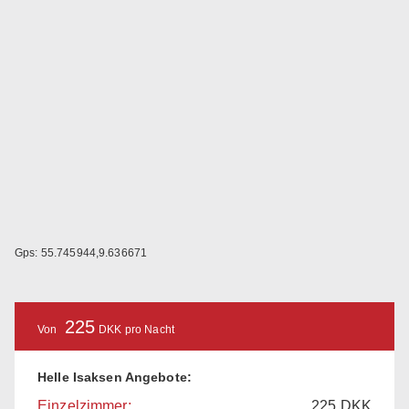
Gps: 55.745944,9.636671
225
Von
DKK pro Nacht
Helle Isaksen Angebote:
Einzelzimmer:
225
DKK