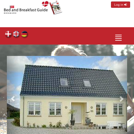
Log in
Toggle
navigatio