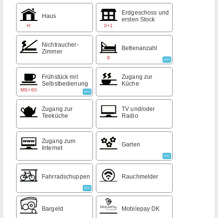
Erdgeschoss und
Haus
ersten Stock
H
0+1
Nichtraucher-
Bettenanzahl
Zimmer
8
INFO
Frühstück mit
Zugang zur
Selbstbedienung
Küche
MS+60
INFO
Zugang zur
TV und/oder
Teeküche
Radio
Zugang zum
Garten
Internet
INFO
Fahrradschuppen
Rauchmelder
INFO
Bargeld
Mobilepay DK