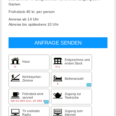
Garten.
Frühstück 40 kr. per person
Anreise ab 14 Uhr
Abreise bis spätestens 10 Uhr
Erdgeschoss und
Haus
ersten Stock
H
0+1
Nichtraucher-
Bettenanzahl
Zimmer
6
INFO
Frühstück wird
Zugang zur
serviert
Teeküche
SB+40 DKK Erw., 40 DKK Kind
INFO
TV und/oder
Zugang zum
Radio
Internet