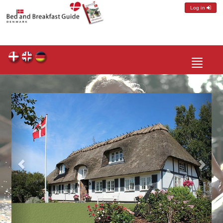
Log in
Toggle
navigatio