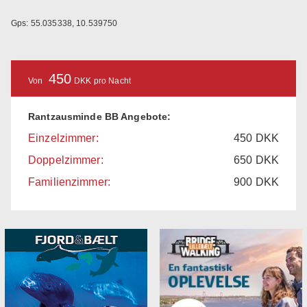
Gps: 55.035338, 10.539750
450
Von
DKK pro Nacht
Rantzausminde BB Angebote:
Einzelzimmer:
450
DKK
Doppelzimmer:
650
DKK
Familienzimmer:
900
DKK