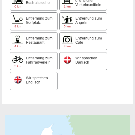
öffentlichen
Bushaltestelle
Verkehrsmitteln
0 km
1 km
Entfernung zum
Entfernung zum
Golfplatz
Angeln
8 km
5 km
Entfernung zum
Entfernung zum
Restaurant
Café
4 km
4 km
Entfernung zum
Wir sprechen
Fahrradverleih
Dänisch
5 km
Wir sprechen
Englisch