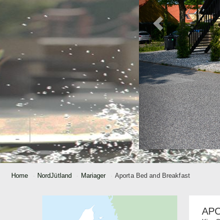
Home
NordJütland
Mariager
Aporta Bed and Breakfast
AP