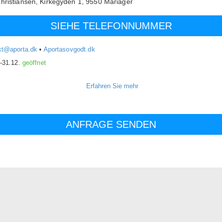
hristiansen,
Kirkegyden 1,
9550
Mariager
SIEHE TELEFONNUMMER
kt@aporta.dk
•
Aportasovgodt.dk
.-31.12.
geöffnet