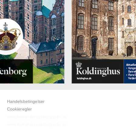
Handelsbetingelser
Cookieregler
www.bedandbreakfastguide.dk
www.bedandbreakfastguide.de