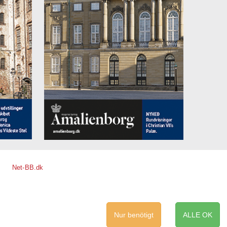
Net-BB.dk
Nur benötigt
ALLE OK