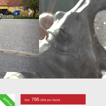
geöffnet
795
Von
DKK pro Nacht