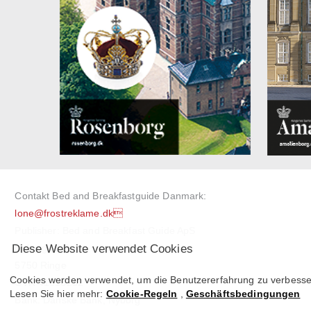
Contakt Bed and Breakfastguide Danmark:
lone@frostreklame.dk
Publisher: Bed and Breakfast Guide ApS
Diese Website verwendet Cookies
Nyborgvej 7
5750 Ringe
Cookies werden verwendet, um die Benutzererfahrung zu verbessern
CVR 41516232
Lesen Sie hier mehr:
Cookie-Regeln
,
Geschäftsbedingungen
Bank: Danske Bank, Nyborg