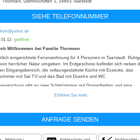
d Thomsen,
Dammschiften 1,
24893
Taarstedt
SIEHE TELEFONNUMMER
thom@yahoo.de
.-31.12.
geöffnet
lich Willkommen bei Familie Thomsen
lich eingerichtete Ferienwohnung für 4 Personen in Taarstedt. Ruhig
von herrlicher Natur umgeben. Im Erdgeschoss befindet sich neben 
en Eingangsbereich, die vollausgestattete Küche mit Essecke, das
immer mit Sat TV und das Bad mit Dusche und WC.
ergeschoss gibt es zwei Schlafzimmer mit Doppelbetten und eine
liche Galerie zum verweilen. In der Gartenlaube finden Sie Gartenm
aben die Möglichkeit zu grillen. Im Garten gibt es eine Schaukel und
geräte für Kinder. Ein Fahrradschuppen für Ihre Räder ist auch vorha
tellen Ihnen aber auch gern unsere Räder zur freien Verfügung.
r Ferienwohnug darf nicht geraucht werden.
e:
saison vom 01.11 - 31.03:
Wohnung /
Erdgeschoss und
Nichtraucher-