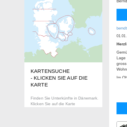
Bern
bernd
01.01
Herz
Gemüt
Lage 
gross
Wohnz
KARTENSUCHE
Im Ob
- KLICKEN SIE AUF DIE
gemüt
KARTE
und h
Spiel
Finden Sie Unterkünfte in Dänemark.
Wir s
Klicken Sie auf die Karte
In de
Preis
Neben