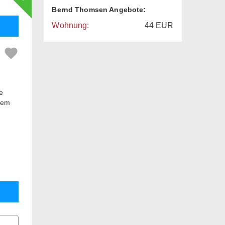
Bernd Thomsen Angebote:
Wohnung:
44
EUR
e
dem
öbel
nden.