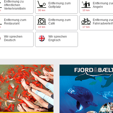
Entfernung zu
Entfernung zum
Entfernung z
öffentlichen
Golfplatz
Angeln
Verkehrsmitteln
m
30 km
10 km
Entfernung zum
Entfernung zum
Entfernung z
Restaurant
Café
Fahrradverlei
m
10 km
17 km
Wir sprechen
Wir sprechen
Deutsch
Englisch