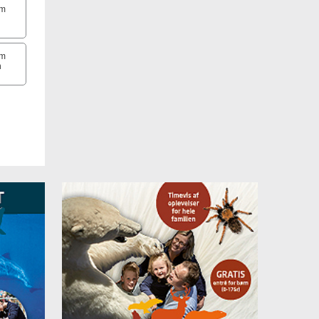
um
um
h