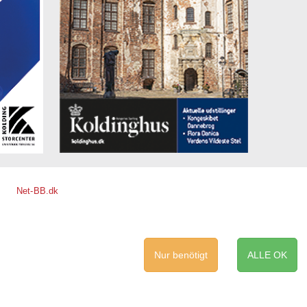
Net-BB.dk
Nur benötigt
ALLE OK