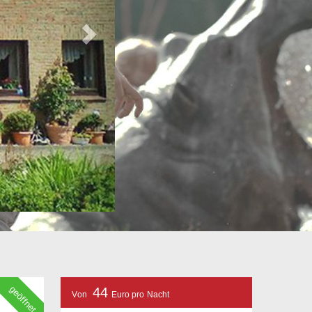
geöffnet
44
Von
Euro pro Nacht