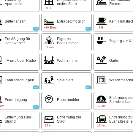
Apartment
ersten Stock
Zimmer
 Nächten oder nach Absprache buchbar:
44 Euro/Nacht
0+1
tsaison 01.04 - 31.10:
Bettenanzahl
Extrabett möglich
Kein Frühstüc
ab 7 Nächten von Sa - Sa buchbar:
49 Euro/Nacht
+20 Euro
NB
INFO
INFO
inigung: 50 Euro
Ermäßigung für
Eigenes
werker-Rabatt 20%
Zugang zur K
Handwerker
Badezimmer
%
+ Euro
TV und/oder Radio
Wohnzimmer
Garten
Fahrradschuppen
Spielplatz
Waschmaschi
INFO
INFO
Entfernung z
Endreinigung
Rauchmelder
Schwimmbad
uro
17 km
INFO
Entfernung zum
Entfernung zur
Entfernung zu
Strand
Stadt
Bushaltestelle
m
17 km
17 km