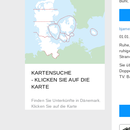
Buhl,
bjarn
01.01
Ruhe,
ruhig
Stran
Sie ü
Dopp
KARTENSUCHE
TV.
B
- KLICKEN SIE AUF DIE
und 
KARTE
Schön
Freie
Finden Sie Unterkünfte in Dänemark.
Öffnu
Klicken Sie auf die Karte
Preis
Einze
Dobb
Hund