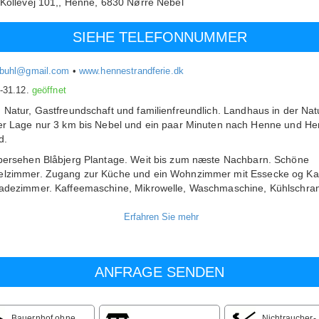
Kollevej 101,, Henne,
6830
Nørre Nebel
SIEHE TELEFONNUMMER
ebuhl@gmail.com
•
www.hennestrandferie.dk
.-31.12.
geöffnet
 Natur, Gastfreundschaft und familienfreundlich.
Landhaus in der Natu
er Lage nur 3 km bis Nebel und ein paar Minuten nach Henne und H
d.
bersehen Blåbjerg Plantage.
Weit bis zum næste Nachbarn.
Schöne
elzimmer.
Zugang zur Küche und ein Wohnzimmer mit Essecke og Ka
adezimmer.
Kaffeemaschine, Mikrowelle, Waschmaschine, Kühlschra
Herd.
Kostenlose Wi-Fi.
e Natur mit vielen Möglichkeiten für Aktivitäten.
Feuerstelle und ein Gr
n.
Es gibt freien Zugang zu den städtischen Schwimmbädern in ihre
ngszeiten, wenn Sie bei uns bleiben.
e
lzimmer: 575 DKK
eltzimmer: 575DKK
e: 70 DKK
Bauernhof ohne
Nichtraucher-