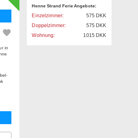
Henne Strand Ferie Angebote:
Einzelzimmer:
575
DKK
Doppelzimmer:
575
DKK
Wohnung:
1015
DKK
r in
enne
bel-
nk
ill im