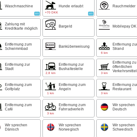
Waschmaschine
Hunde erlaubt
Rauchmelder
+70 DKK
INFO
INFO
Zahlung mit
Bargeld
Mobilepay DK
Kreditkarte möglich
Entfernung zum
Entfernung z
Banküberweisung
Schwimmbad
Strand
m
6 km
Entfernung zu
Entfernung zur
Entfernung zur
öffentlichen
Stadt
Bushaltestelle
Verkehrsmitte
m
2,8 km
3 km
Entfernung zum
Entfernung zum
Entfernung z
Golfplatz
Angeln
Restaurant
m
1 km
3 km
Entfernung zum
Entfernung zum
Wir sprechen
Café
Fahrradverleih
Deutsch
m
3 km
Wir sprechen
Wir sprechen
Wir sprechen
Dänisch
Norwegisch
Schwedisch