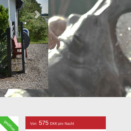
geöffnet
575
Von
DKK pro Nacht