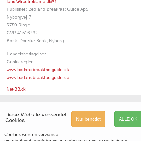
lone@frostreklame.dk
Publisher: Bed and Breakfast Guide ApS
Nyborgvej 7
5750 Ringe
CVR 41516232
Bank: Danske Bank, Nyborg
Handelsbetingelser
Cookieregler
www.bedandbreakfastguide.dk
www.bedandbreakfastguide.de
Net-BB.dk
Diese Website verwendet
Nur benötigt
ALLE OK
Cookies
Cookies werden verwendet,
um die Benutzererfahrung zu verbessern und zu registrieren,