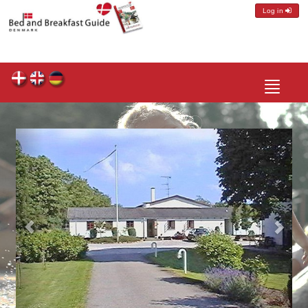
Log in
Toggle
navigatio