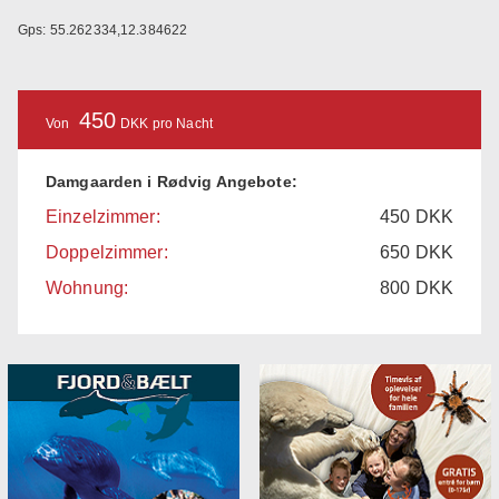
Gps: 55.262334,12.384622
450
Von
DKK pro Nacht
Damgaarden i Rødvig Angebote:
Einzelzimmer:
450
DKK
Doppelzimmer:
650
DKK
Wohnung:
800
DKK