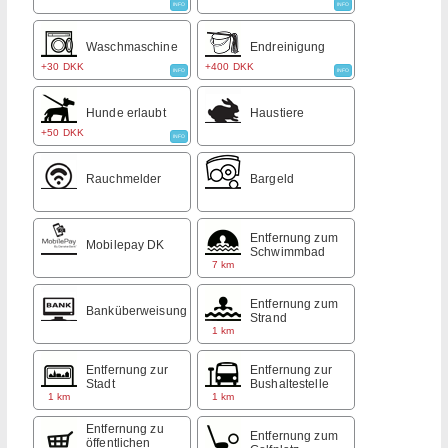
INFO
INFO
Waschmaschine
Endreinigung
+30 DKK
+400 DKK
INFO
INFO
Hunde erlaubt
Haustiere
+50 DKK
INFO
Rauchmelder
Bargeld
Entfernung zum
Mobilepay DK
Schwimmbad
7 km
Entfernung zum
Banküberweisung
Strand
1 km
Entfernung zur
Entfernung zur
Stadt
Bushaltestelle
1 km
1 km
Entfernung zu
Entfernung zum
öffentlichen