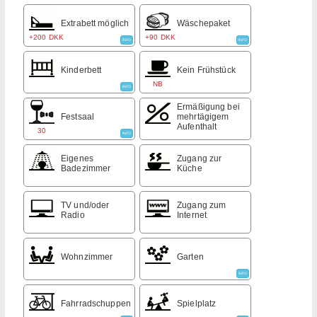
Extrabett möglich
Wäschepaket
+200 DKK
+90 DKK
INFO
INFO
Kinderbett
Kein Frühstück
NB
INFO
Ermäßigung bei
Festsaal
mehrtägigem
Aufenthalt
30
INFO
Eigenes
Zugang zur
Badezimmer
Küche
TV und/oder
Zugang zum
Radio
Internet
Wohnzimmer
Garten
INFO
Fahrradschuppen
Spielplatz