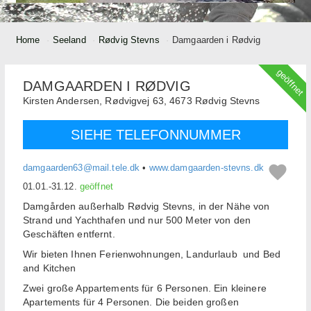
Home
Seeland
Rødvig Stevns
Damgaarden i Rødvig
geöffnet
DAMGAARDEN I RØDVIG
Kirsten Andersen,
Rødvigvej 63,
4673
Rødvig Stevns
SIEHE TELEFONNUMMER
damgaarden63@mail.tele.dk
•
www.damgaarden-stevns.dk
01.01.-31.12.
geöffnet
Damgården außerhalb Rødvig Stevns, in der Nähe von
Strand und Yachthafen und nur 500 Meter von den
Geschäften entfernt.
Wir bieten Ihnen Ferienwohnungen, Landurlaub und Bed
and Kitchen
Zwei große Appartements für 6 Personen. Ein kleinere
Apartements für 4 Personen. Die beiden großen