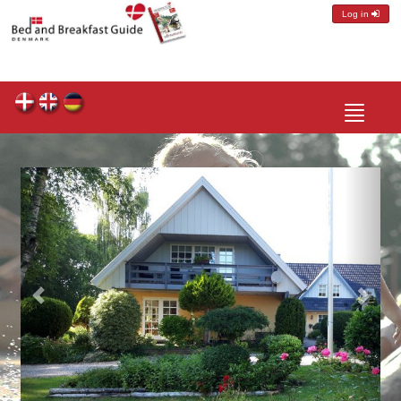
Log in
Toggle
navigatio