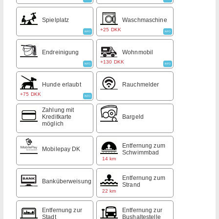
Spielplatz
Waschmaschine
+25 DKK
INFO
INFO
Endreinigung
Wohnmobil
+130 DKK
INFO
INFO
Hunde erlaubt
Rauchmelder
+75 DKK
INFO
Zahlung mit
Kreditkarte
Bargeld
möglich
Entfernung zum
Mobilepay DK
Schwimmbad
14 km
Entfernung zum
Banküberweisung
Strand
22 km
Entfernung zur
Entfernung zur
Stadt
Bushaltestelle