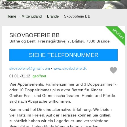
Home
Mitteljütland
Brande
Skovboferie BB
geöffnet
SKOVBOFERIE BB
Birthe og Bent,
Præstegårdsvej 7, Blåhøj,
7330
Brande
SIEHE TELEFONNUMMER
skovboferie@gmail.com
•
www.skovboferie.dk
01.01.-31.12.
geöffnet
Vier Appartements, Familienzimmer und 3 Doppelzimmer -
oder 10 Doppelzimmer plus extra Betten für Kinder.
Großer Ess - und Gemeinschaftsraum. Hunde und Pferde
sind nach Absprache willkommen.
Komm und hol Dir eine alternative Erfahrung. Wir bieten
viel Platz im Freien. Auf der Terrasse können Sie grillen,
zusätzlich haben wir ein Lagerfeuer und verschiedene
Spielplätze. Unterstände können benutzt werden.