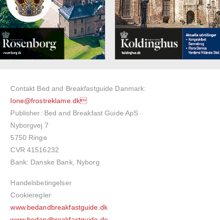
Contakt Bed and Breakfastguide Danmark:
lone@frostreklame.dk
Publisher: Bed and Breakfast Guide ApS
Nyborgvej 7
5750 Ringe
CVR 41516232
Bank: Danske Bank, Nyborg
Handelsbetingelser
Cookieregler
www.bedandbreakfastguide.dk
www.bedandbreakfastguide.de