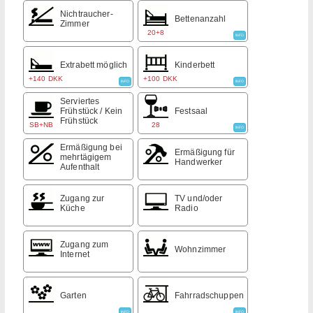
Nichtraucher-
Bettenanzahl
Zimmer
20+8
INFO
Extrabett möglich
Kinderbett
+140 DKK
+100 DKK
INFO
INFO
Serviertes
Frühstück / Kein
Festsaal
Frühstück
SB+NB
28
INFO
Ermäßigung bei
Ermäßigung für
mehrtägigem
Handwerker
Aufenthalt
Zugang zur
TV und/oder
Küche
Radio
Zugang zum
Wohnzimmer
Internet
Garten
Fahrradschuppen
INFO
INFO