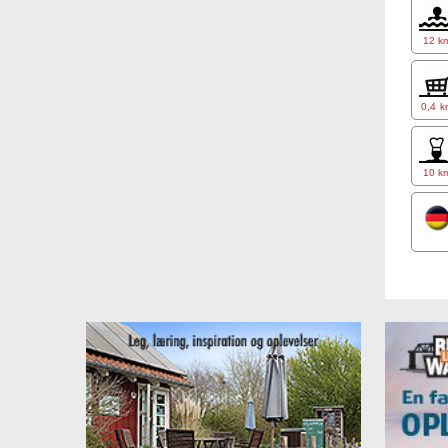
12 k
0,4 k
10 k