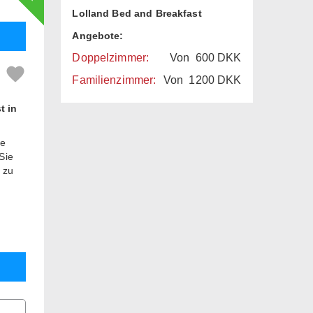
Lolland Bed and Breakfast
Angebote:
Doppelzimmer:
Von
600
DKK
Familienzimmer:
Von
1200
DKK
t in
ge
Sie
 zu
Das
 mit
hr
t,
en
n. 10