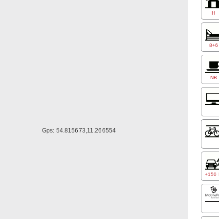
Minut
H
Knuth
und a
Koste
8+6
von k
NB
Gps: 54.815673,11.266554
+150