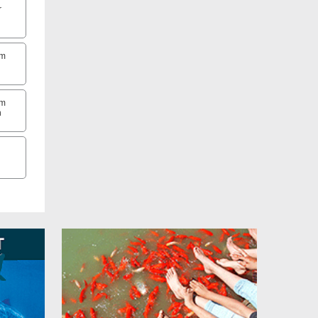
r
um
um
h