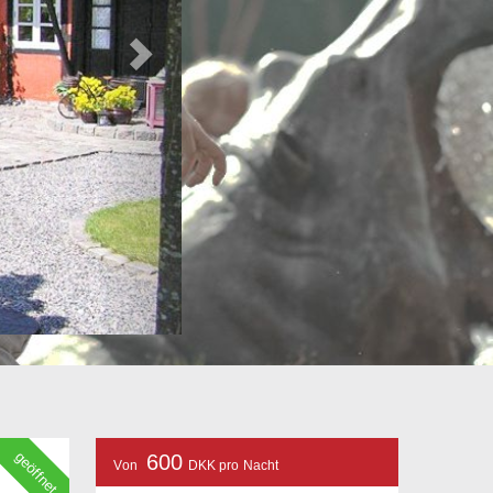
geöffnet
600
Von
DKK pro Nacht