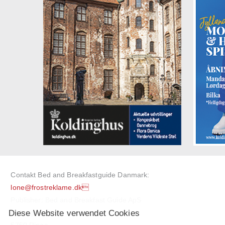
Contakt Bed and Breakfastguide Danmark:
lone@frostreklame.dk
Publisher: Bed and Breakfast Guide ApS
Diese Website verwendet Cookies
Nyborgvej 7