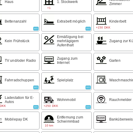
Haus
1. Stockwerk
en bis Nakskov und dem Golfplatz. 20 Minuten zum besten Strand un
Zimmer
+1
enborg Park, der Klosterstadt Maribo, Rodby, der Fähre nach Deutsc
llen unseren schönen Inseln. Direkt im Herz des Ganzen.
Bettenanzahl
Extrabett möglich
Kinderbett
nloser Kaffee und Tee für alle. Für einzelne Nächte gibs eine G
+150 DKK
INFO
INFO
r. 50 pro Person.
Ermäßigung bei
Kein Frühstück
mehrtägigem
Zugang zur K
Aufenthalt
Zugang zum
TV und/oder Radio
Garten
Internet
Fahrradschuppen
Spielplatz
Waschmaschi
INFO
INFO
Ladestation für E-
Wohnmobil
Rauchmelder
Autos
 DKK
+250 DKK
INFO
INFO
Entfernung zum
Mobilepay DK
Banküberwei
Schwimmbad
10 km