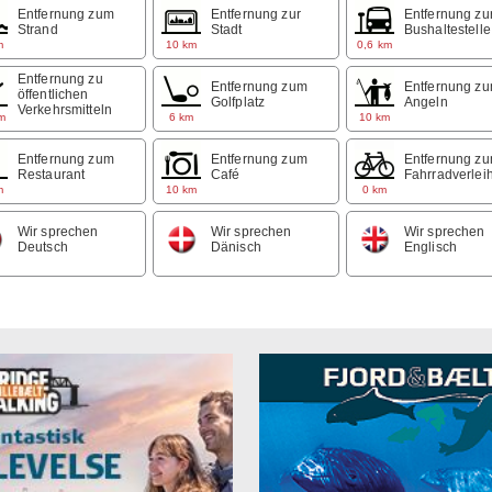
Entfernung zum
Entfernung zur
Entfernung zu
Strand
Stadt
Bushaltestelle
m
10 km
0,6 km
Entfernung zu
Entfernung zum
Entfernung z
öffentlichen
Golfplatz
Angeln
Verkehrsmitteln
m
6 km
10 km
Entfernung zum
Entfernung zum
Entfernung z
Restaurant
Café
Fahrradverlei
m
10 km
0 km
Wir sprechen
Wir sprechen
Wir sprechen
Deutsch
Dänisch
Englisch