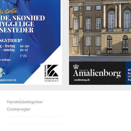
Handelsbetingelser
Cookieregler
www.bedandbreakfastguide.dk
www.bedandbreakfastguide.de