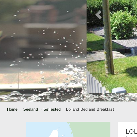
Home
Seeland
Søllested
Lolland Bed and Breakfast
LOL