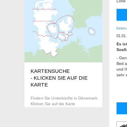
Lone 
lones
01.01
Es is
Soel
- Gen
Bed a
und I
KARTENSUCHE
sehr 
- KLICKEN SIE AUF DIE
Unser
KARTE
Haus 
Liebe
Finden Sie Unterkünfte in Dänemark.
schön
Klicken Sie auf die Karte
In 3 
Bank,
öffen
Lager