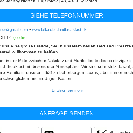
og Johnny Nielsen,
Højskolevej 48,
4920
Søllested
SIEHE TELEFONNUMMER
uper@gmail.com
•
www.lollandbedandbreakfast.dk
.-31.12.
geöffnet
t uns eine große Freude, Sie in unserem neuen Bed and Breakfas
lested willkommen zu heißen
au in der Mitte zwischen Nakskov und Maribo liegte dieses einzigarti
nd Breakfast mit besonderer Atmosphäre. Wir sind sehr stolz darauf, 
hre Familie in unserem B&B zu beherbergen. Luxus, aber immer noch
erschwinglichen und niedrigen Kosten.
 idyllisches Bauernhaus von 1876 mit Fachwerk und Strohdächern. 
hat eine vollständige Renovierung im Laufe der Jahre durchgemacht,
 zum Detail und Stil; später renovierten und erweiterten wir dieses se
e Bed and Breakfast.
Minuten erreichen Sie: Bäckerei, Supermarkt, Kino, Zeitungsladen, Arz
 Pizzeria, Autowerkstatt, Kneipe, Bahn und Bus, 100 m zu dem riesig
tlichen Sinnesgarten mit den besten Spielmöglichkeiten für Kinder,
feuer und Grillplatz für 100 Personen und ein großer Platz zum Tobe
Nichtraucher-