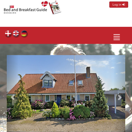
Log in
Toggle
navigatio