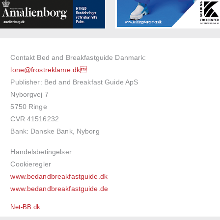
Contakt Bed and Breakfastguide Danmark:
lone@frostreklame.dk
Publisher: Bed and Breakfast Guide ApS
Nyborgvej 7
5750 Ringe
CVR 41516232
Bank: Danske Bank, Nyborg
Handelsbetingelser
Cookieregler
www.bedandbreakfastguide.dk
www.bedandbreakfastguide.de
Net-BB.dk