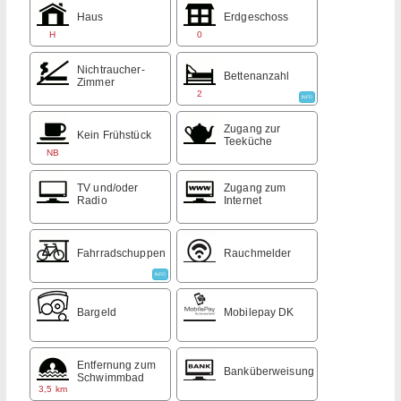
Haus
Erdgeschoss
H
0
Nichtraucher-
Bettenanzahl
Zimmer
2
INFO
Zugang zur
Kein Frühstück
Teeküche
NB
TV und/oder
Zugang zum
Radio
Internet
Fahrradschuppen
Rauchmelder
INFO
Bargeld
Mobilepay DK
Entfernung zum
Banküberweisung
Schwimmbad
3,5 km