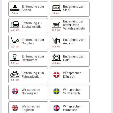
Entfernung zum
Entfernung zur
Strand
Stadt
3 km
4 km
Entfernung zu
Entfernung zur
öffentlichen
Bushaltestelle
Verkehrsmitteln
0,3 km
0,2 km
Entfernung zum
Entfernung zum
Golfplatz
Angeln
5,5 km
5,5 km
Entfernung zum
Entfernung zum
Restaurant
Café
1,8 km
4,5 km
Entfernung zum
Wir sprechen
Fahrradverleih
Dänisch
4,5 km
Wir sprechen
Wir sprechen
Norwegisch
Schwedisch
Wir sprechen
Wir sprechen
Englisch
Isländisch