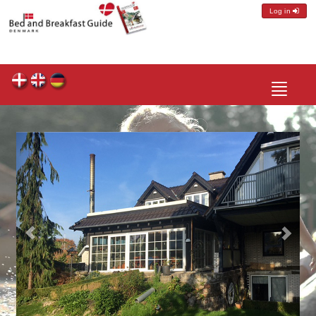
Log in
Toggle
navigatio