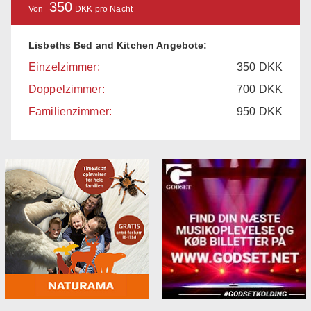
350
Von
DKK pro Nacht
Lisbeths Bed and Kitchen Angebote:
Einzelzimmer:
350
DKK
Doppelzimmer:
700
DKK
Familienzimmer:
950
DKK