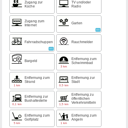
Zugang zur
TV und/oder
Küche
Radio
Zugang zum
Garten
Internet
INFO
Fahrradschuppen
Rauchmelder
INFO
Entfernung zum
Bargeld
Schwimmbad
3 km
Entfernung zum
Entfernung zur
Strand
Stadt
1 km
0,5 km
Entfernung zu
Entfernung zur
öffentlichen
Bushaltestelle
Verkehrsmitteln
0,1 km
1,5 km
Entfernung zum
Entfernung zum
Golfplatz
Angeln
5 km
1 km