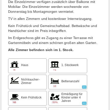
Die Einzelzimmer verfügen zusätzlich über Balkone mit
Mobiliar. Die Einzelzimmer werden wocheende von
Donnerstag bis Montagmorgen vermietet.
TV in allen Zimmern und kostenloser Internetzugang.
Kein Frühstück und Gemeinschaftsbad. Bettwäsche und
Handtücher sind im Preis inbegriffen.
Im Erdgeschoss gibt es Zugang zu einer Terrasse mit
Gartenmöbeln und einem schönen großen alten Garten.
Alle Zimmer befinden sich im 1. Stock.
Haus
1. Stockwerk
H
+1
Nichtraucher-
Bettenanzahl
Zimmer
10
INFO
Ermäßigung für
Kein Frühstück
Kinder unter 4
Jahren
NB
-50%
INFO