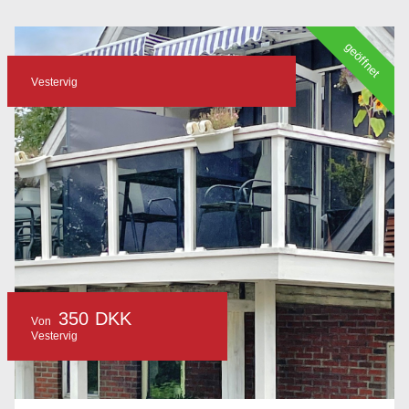
geöffnet
Vestervig
350 DKK
Von
Vestervig