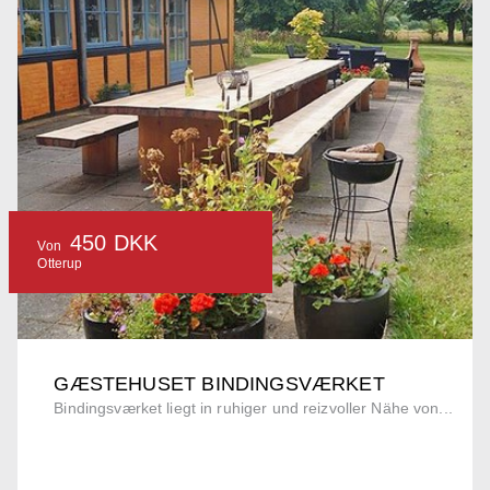
450 DKK
Von
Otterup
GÆSTEHUSET BINDINGSVÆRKET
Bindingsværket liegt in ruhiger und reizvoller Nähe von...