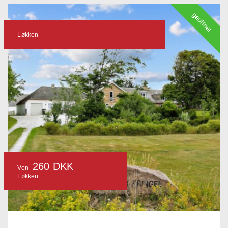
geöffnet
Løkken
260 DKK
Von
Løkken