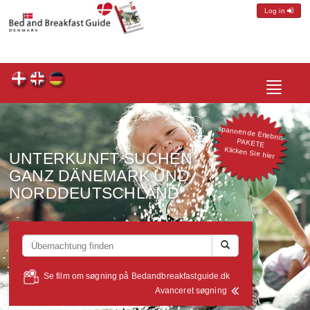
Log in
Toggle
spannende Erlebnis-
navigatio
PAKETE
Klicken Sie hier
UNTERKUNFT SUCHEN
GANZ DÄNEMARK UND
NORDDEUTSCHLAND
Se film om søgning på Bedandbreakfastguide.dk
Avanceret søgning