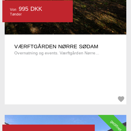
995 DKK
Von
Tønder
VÆRFTGÅRDEN NØRRE SØDAM
Overnatning og events. Værftgården Nørre...
geöffnet