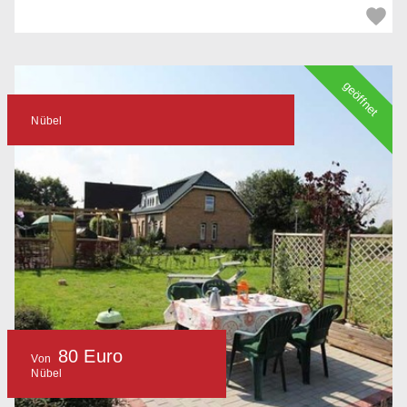
geöffnet
Nübel
80 Euro
Von
Nübel