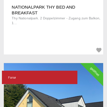
NATIONALPARK THY BED AND
BREAKFAST
Thy Nationalpark. 2 Doppelzimmer - Zugang zum Balkon,
1...
geöffnet
Farsø