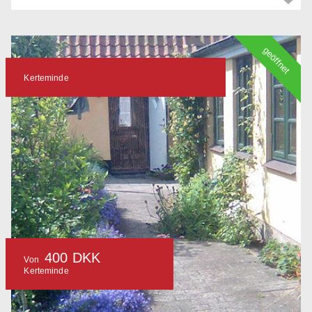
geöffnet
Kerteminde
400 DKK
Von
Kerteminde