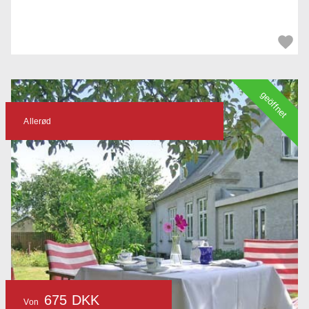
geöffnet
Allerød
675 DKK
Von