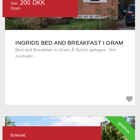
200 DKK
Von
Gram
INGRIDS BED AND BREAKFAST I GRAM
Bed and Breakfast in Gram Å Schön gelegen. Von
zentraler...
geöffnet
Birkerød