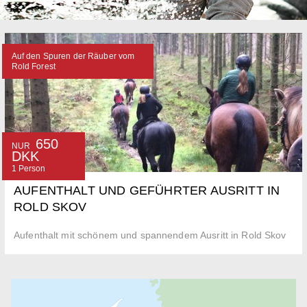
Auf den Spuren der Räuber vom
Rold Forest
650
NUR
DKK
1 Person
AUFENTHALT UND GEFÜHRTER AUSRITT IN
ROLD SKOV
Aufenthalt mit schönem und spannendem Ausritt in Rold Skov