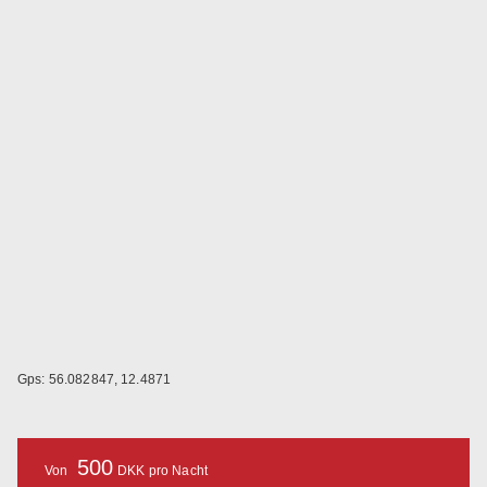
Gps: 56.082847, 12.4871
500
Von
DKK pro Nacht