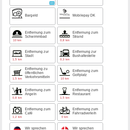
INFO
Bargeld
Mobilepay DK
Entfernung zum
Entfernung zum
Schwimmbad
Strand
10 km
0,8 km
Entfernung zur
Entfernung zur
Stadt
Bushaltestelle
1,5 km
0,3 km
Entfernung zu
Entfernung zum
öffentlichen
Golfplatz
Verkehrsmitteln
1,5 km
10 km
Entfernung zum
Entfernung zum
Angeln
Restaurant
0,8 km
1,5 km
Entfernung zum
Entfernung zum
Café
Fahrradverleih
1,2 km
0 km
Wir sprechen
Wir sprechen