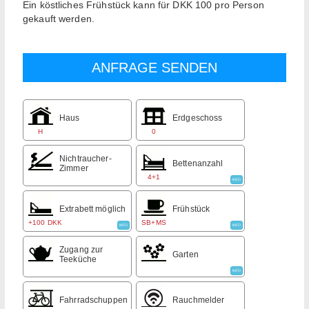
Ein köstliches Frühstück kann für DKK 100 pro Person
gekauft werden.
Haus
Erdgeschoss
H
0
Nichtraucher-
Bettenanzahl
Zimmer
4+1
INFO
Extrabett möglich
Frühstück
+100 DKK
SB+MS
INFO
INFO
Zugang zur
Garten
Teeküche
INFO
Fahrradschuppen
Rauchmelder