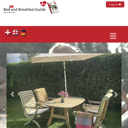
Log in
Toggle
navigatio