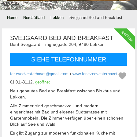
Home
NordJütland
Løkken
Svejgaard Bed and Breakfast
geöffnet
SVEJGAARD BED AND BREAKFAST
Berit Svejgaard,
Tinghøjgade 204,
9480
Løkken
SIEHE TELEFONNUMMER
ferievedvesterhavet@gmail.com
•
www.ferievedvesterhavet.com
01.01.-31.12.
geöffnet
Neu gebautes Bed and Breakfast zwischen Blokhus und
Løkken.
Alle Zimmer sind geschmackvoll und modern
eingerichtet,mit Bad und eigener Südterrasse mit
Gartenmöbeln. Die Zimmer verfügen über einen schönen
Blick auf See und Wald.
Es gibt Zugang zur modernen funktionalen Küche mit