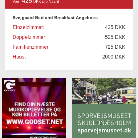
425
Von
DKK pro Nacht
Svejgaard Bed and Breakfast Angebote:
Einzelzimmer:
425
DKK
Doppelzimmer:
525
DKK
Familienzimmer:
725
DKK
Haus:
2000
DKK