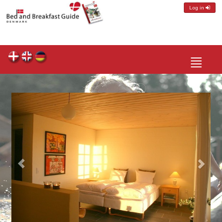
Log in
Toggle
navigatio