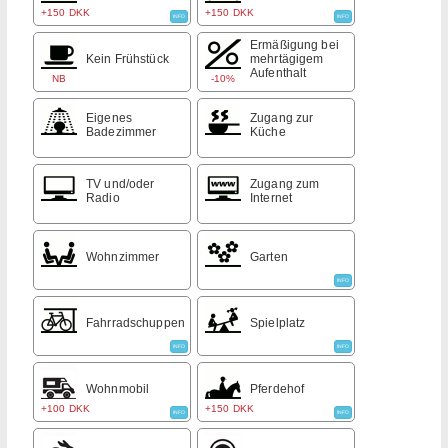
+150 DKK
+150 DKK
INFO
INFO
Ermäßigung bei
Kein Frühstück
mehrtägigem
Aufenthalt
NB
-10%
Eigenes
Zugang zur
Badezimmer
Küche
TV und/oder
Zugang zum
Radio
Internet
Wohnzimmer
Garten
INFO
Fahrradschuppen
Spielplatz
INFO
INFO
Wohnmobil
Pferdehof
+100 DKK
+150 DKK
INFO
INFO