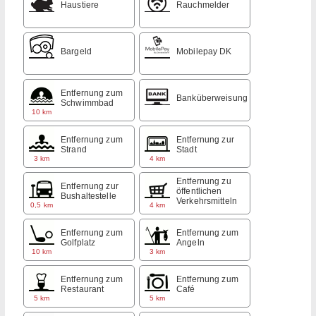
Haustiere
Rauchmelder
Bargeld
Mobilepay DK
Entfernung zum
Banküberweisung
Schwimmbad
10 km
Entfernung zum
Entfernung zur
Strand
Stadt
3 km
4 km
Entfernung zu
Entfernung zur
öffentlichen
Bushaltestelle
Verkehrsmitteln
0,5 km
4 km
Entfernung zum
Entfernung zum
Golfplatz
Angeln
10 km
3 km
Entfernung zum
Entfernung zum
Restaurant
Café
5 km
5 km