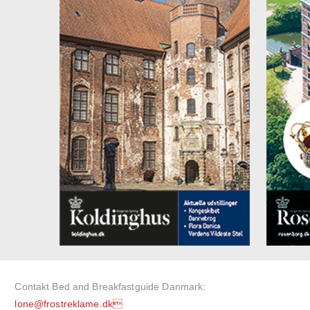
Contakt Bed and Breakfastguide Danmark:
lone@frostreklame.dk