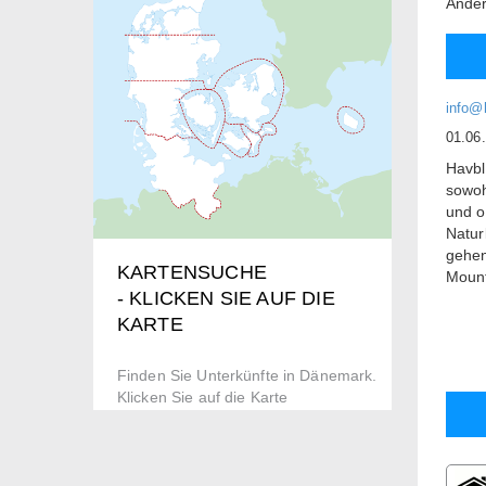
Ande
info@
01.06
Havbl
sowoh
und o
Natur
gehen
KARTENSUCHE
Mount
- KLICKEN SIE AUF DIE
Wir k
KARTE
vom B
Klein
Finden Sie Unterkünfte in Dänemark.
Havbl
Klicken Sie auf die Karte
in de
von i