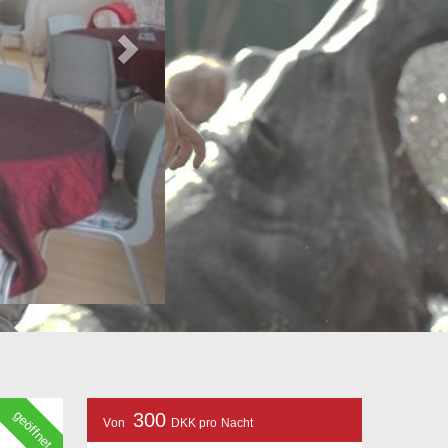
geöffnet
300
Von
DKK pro Nacht