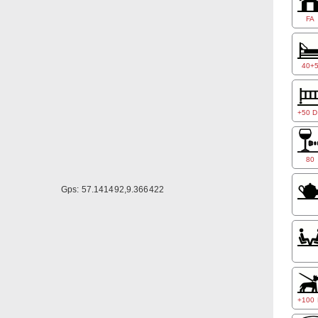
FA
40+
+50 
80
Gps: 57.141492,9.366422
+100