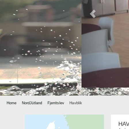
Home
NordJütland
Fjerritslev
Havblik
HAV