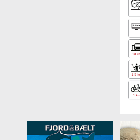
10 k
1,5 k
1 k