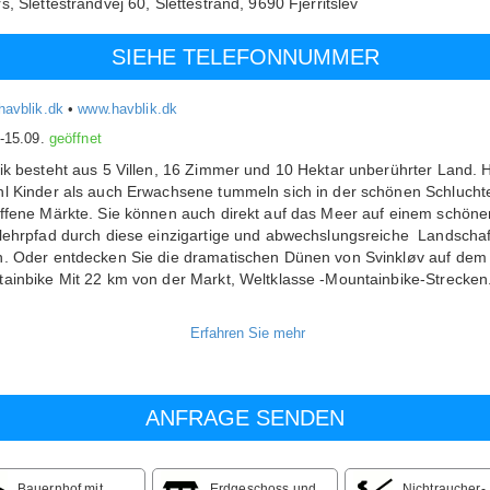
rs,
Slettestrandvej 60, Slettestrand,
9690
Fjerritslev
SIEHE TELEFONNUMMER
havblik.dk
•
www.havblik.dk
.-15.09.
geöffnet
ik besteht aus 5 Villen, 16 Zimmer und 10 Hektar unberührter Land. H
l Kinder als auch Erwachsene tummeln sich in der schönen Schlucht
ffene Märkte. Sie können auch direkt auf das Meer auf einem schöne
lehrpfad durch diese einzigartige und abwechslungsreiche Landschaf
. Oder entdecken Sie die dramatischen Dünen von Svinkløv auf dem
ainbike Mit 22 km von der Markt, Weltklasse -Mountainbike-Strecken
ümmern uns um Nachhaltigkeit. Die Küche bietet somit ein Bio-Frühst
uffet. Natur Pflege der geschützten Flächen wird durch eine
tierhaltung von Rindern und Schafen behandelt.
ik ist auch ideal für einen schönen Party oder Kurse zu setzen. Sie w
r Lage sein, bis zu 80 Gäste einzuladen, und wir können eine Unterku
hnen.
Bauernhof mit
Erdgeschoss und
Nichtraucher-