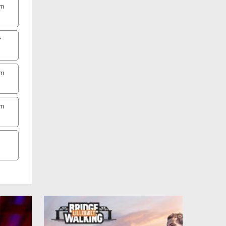
um
r
um
um