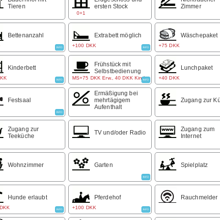
Tieren
ersten Stock
Zimmer
0+1
Bettenanzahl
Extrabett möglich
Wäschepaket
5
+100 DKK
+75 DKK
INFO
INFO
Frühstück mit
Kinderbett
Lunchpaket
Selbstbedienung
DKK
MS+75 DKK Erw., 40 DKK Kind
+40 DKK
INFO
INFO
Ermäßigung bei
Festsaal
mehrtägigem
Zugang zur K
Aufenthalt
INFO
Zugang zur
Zugang zum
TV und/oder Radio
Teeküche
Internet
Wohnzimmer
Garten
Spielplatz
INFO
Hunde erlaubt
Pferdehof
Rauchmelder
 DKK
+100 DKK
INFO
INFO