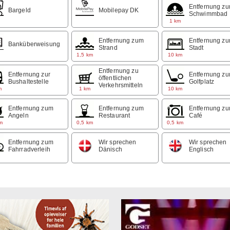
Entfernung z
Bargeld
Mobilepay DK
Schwimmbad
1 km
Entfernung zum
Entfernung zu
Banküberweisung
Strand
Stadt
1,5 km
10 km
Entfernung zu
Entfernung zur
Entfernung z
öffentlichen
Bushaltestelle
Golfplatz
Verkehrsmitteln
m
1 km
10 km
Entfernung zum
Entfernung zum
Entfernung z
Angeln
Restaurant
Café
m
0,5 km
0,5 km
Entfernung zum
Wir sprechen
Wir sprechen
Fahrradverleih
Dänisch
Englisch
m