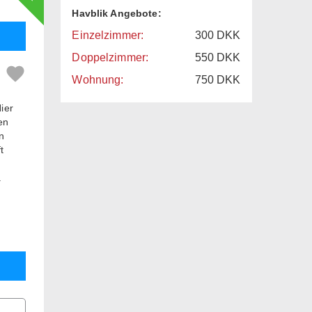
Havblik Angebote:
Einzelzimmer:
300
DKK
Doppelzimmer:
550
DKK
Wohnung:
750
DKK
ier
en
n
t
.
ück
erden
nft 50