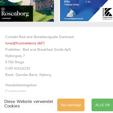
Contakt Bed and Breakfastguide Danmark:
lone@frostreklame.dk
Publisher: Bed and Breakfast Guide ApS
Nyborgvej 7
5750 Ringe
CVR 41516232
Bank: Danske Bank, Nyborg
Handelsbetingelser
Cookieregler
www.bedandbreakfastguide.dk
Diese Website verwendet
www.bedandbreakfastguide.de
Nur benötigt
ALLE OK
Cookies