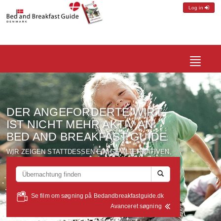
Log in
Toggle
navigatio
DER ANGEFORDERTE
WIRT
IST NICHT MEHR AKTIV
AN
BED AND BREAKFAST GUIDE
WIR ZEIGEN
STATTDESSEN
EINIGE ALTERNATIVEN
,
DIE ALLE
IN EINEM UMKREIS
VON ETWA
10 KM
VOM
WIRT
BEFINDET
-
SUCHEN
SIE
AUF
...
Se film om søgning på Bedandbreakfastguide.dk
Avanceret søgning