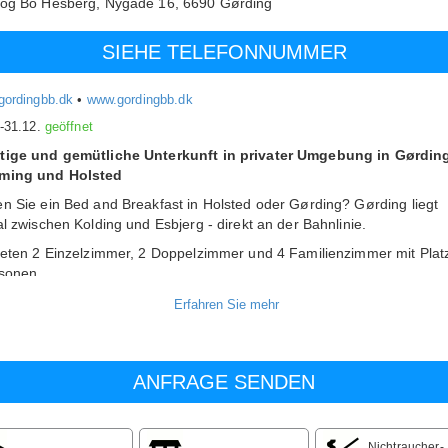
 og Bo Hesberg,
Nygade 16,
6690
Gørding
SIEHE TELEFONNUMMER
gordingbb.dk
•
www.gordingbb.dk
.-31.12.
geöffnet
ige und gemütliche Unterkunft in privater Umgebung in Gørding
ming und Holsted
n Sie ein Bed and Breakfast in Holsted oder Gørding? Gørding liegt
al zwischen Kolding und Esbjerg - direkt an der Bahnlinie.
ieten 2 Einzelzimmer, 2 Doppelzimmer und 4 Familienzimmer mit Platz
sonen.
ns haben Sie eine eigene Küche und immer frisch zubereiteten Kaffee
affeemaschine. Möglichkeit eines Kinderbettes für kleinere Kinder.
nschaftsbad.
g zu Bio mit großem Bildschirm und Internetverbindung. Tischtennis
Platz für Kinder zum Spielen.
ndlicher Umgebung, aber nur 500 m. zum Bahnhof, Lebensmittelgesch
äckerei.
Nichtraucher-