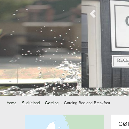
Home
Südjütland
Gørding
Gørding Bed and Breakfast
GØ