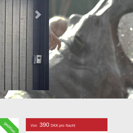
geöffnet
390
Von
DKK pro Nacht