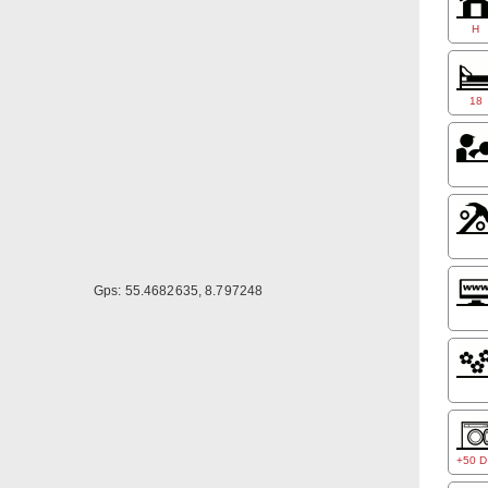
Preis
H
Einze
Doppe
Famil
18
Frühs
Gps: 55.4682635, 8.797248
+50 