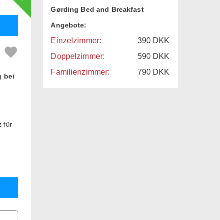
Gørding Bed and Breakfast
Angebote:
Einzelzimmer:
390
DKK
Doppelzimmer:
590
DKK
Familienzimmer:
790
DKK
 bei
 für
 in
 und
äft