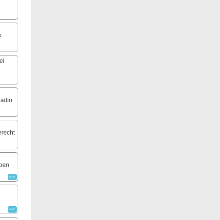
k
ei
Radio
recht
pen
INFO
INFO