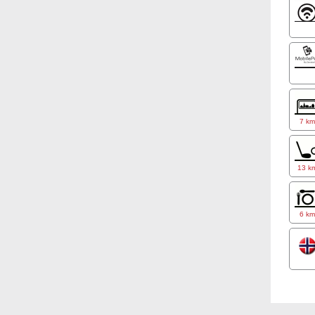
7 k
13 k
6 k