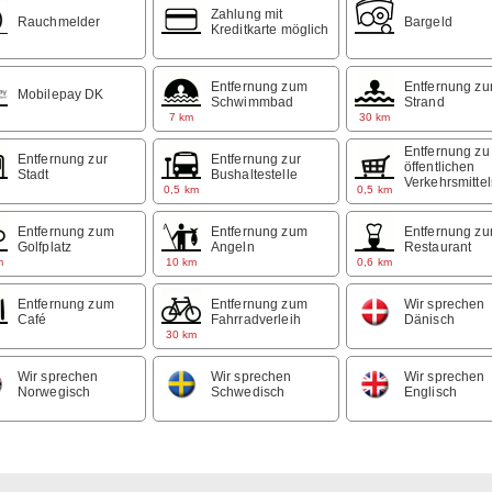
Zahlung mit
Rauchmelder
Bargeld
Kreditkarte möglich
Entfernung zum
Entfernung z
Mobilepay DK
Schwimmbad
Strand
7 km
30 km
Entfernung zu
Entfernung zur
Entfernung zur
öffentlichen
Stadt
Bushaltestelle
Verkehrsmitte
m
0,5 km
0,5 km
Entfernung zum
Entfernung zum
Entfernung z
Golfplatz
Angeln
Restaurant
m
10 km
0,6 km
Entfernung zum
Entfernung zum
Wir sprechen
Café
Fahrradverleih
Dänisch
m
30 km
Wir sprechen
Wir sprechen
Wir sprechen
Norwegisch
Schwedisch
Englisch