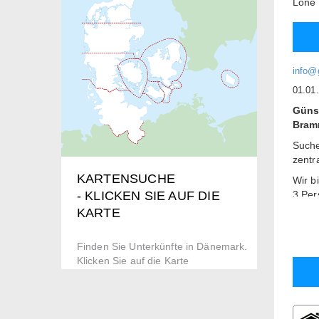
Lone
info@
01.01
Günst
Bram
Suche
zentr
KARTENSUCHE
Wir b
3 Per
- KLICKEN SIE AUF DIE
KARTE
Bei u
der K
Gemei
Finden Sie Unterkünfte in Dänemark.
Klicken Sie auf die Karte
Zugan
viel 
In lä
und B