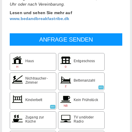
Uhr oder nach Vereinbarung.
Lesen und sehen Sie mehr auf
www.bedandbreakfastribe.dk
Haus
Erdgeschoss
H
0
Nichtraucher-
Bettenanzahl
Zimmer
2
INFO
Kinderbett
Kein Frühstück
NB
INFO
Zugang zur
TV und/oder
Küche
Radio