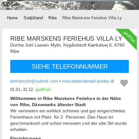
Home
Südjütland
Ribe
Ribe Marskens Feriehus Villa Ly
geöffnet
RIBE MARSKENS FERIEHUS VILLA LY
Dorthe Juhl Lassen Mylin,
Nygårdstoft Kærbølvej 6,
6760
Ribe
SIEHE TELEFONNUMMER
dorthemylin@outlook.com
•
www.bedandbreakfastribe.dk
01.01.-31.12.
geöffnet
Willkommen in Ribe Marskens Feriehus in der Nähe
von Ribe, Dänemarks ältester Stadt
Wir vermieten ein wirklich schönes und gut eingerichtetes
Ferienhaus mit Platz für 2 Personen. Das Haus ist
geschmackvoll und schön renoviert und der alte Stil wurde
erhalten.
Einrichtungen