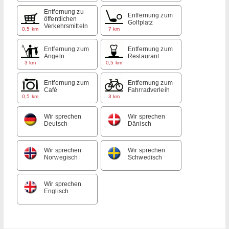
Entfernung zu
Entfernung zum
öffentlichen
Golfplatz
Verkehrsmitteln
0,5 km
7 km
Entfernung zum
Entfernung zum
Angeln
Restaurant
3 km
0,5 km
Entfernung zum
Entfernung zum
Café
Fahrradverleih
0,5 km
3 km
Wir sprechen
Wir sprechen
Deutsch
Dänisch
Wir sprechen
Wir sprechen
Norwegisch
Schwedisch
Wir sprechen
Englisch