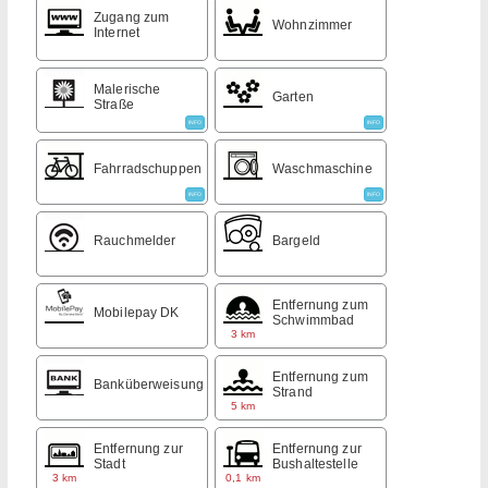
Zugang zum
Wohnzimmer
Internet
Malerische
Garten
Straße
INFO
INFO
Fahrradschuppen
Waschmaschine
INFO
INFO
Rauchmelder
Bargeld
Entfernung zum
Mobilepay DK
Schwimmbad
3 km
Entfernung zum
Banküberweisung
Strand
5 km
Entfernung zur
Entfernung zur
Stadt
Bushaltestelle
3 km
0,1 km