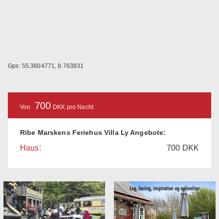
Gps: 55.3604771, 8.763831
700
Von
DKK pro Nacht
Ribe Marskens Feriehus Villa Ly Angebote:
Haus:
700
DKK