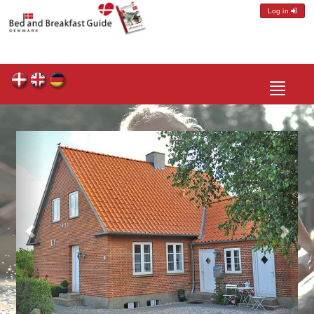
Log in
Toggle
navigatio