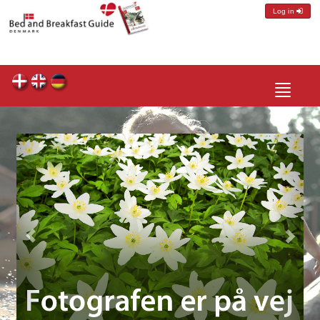
Log in
Toggle
navigatio