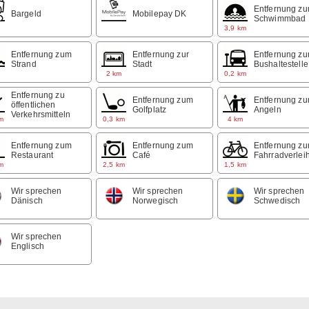
Entfernung z
Bargeld
Mobilepay DK
Schwimmbad
3,9 km
Entfernung zum
Entfernung zur
Entfernung zu
Strand
Stadt
Bushaltestelle
m
2 km
0,2 km
Entfernung zu
Entfernung zum
Entfernung z
öffentlichen
Golfplatz
Angeln
Verkehrsmitteln
m
0,3 km
4 km
Entfernung zum
Entfernung zum
Entfernung z
Restaurant
Café
Fahrradverlei
m
2,5 km
1,5 km
Wir sprechen
Wir sprechen
Wir sprechen
Dänisch
Norwegisch
Schwedisch
Wir sprechen
Englisch