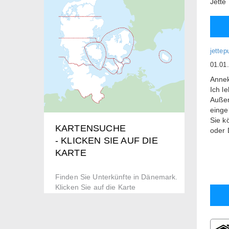
Jette
jette
01.01
Annek
Ich l
Außer
einge
Sie k
KARTENSUCHE
oder 
- KLICKEN SIE AUF DIE
Der W
KARTE
beweg
Es si
Finden Sie Unterkünfte in Dänemark.
Lisel
Klicken Sie auf die Karte
schön
Fall 
Sie h