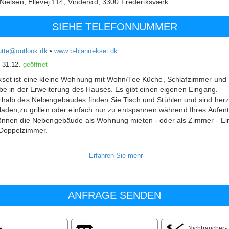
 Nielsen,
Ellevej 114, Vinderød,
3300
Frederiksværk
SIEHE TELEFONNUMMER
putte@outlook.dk
•
www.b-biannekset.dk
.-31.12.
geöffnet
set ist eine kleine Wohnung mit Wohn/Tee Küche, Schlafzimmer und
ebe in der Erweiterung des Hauses. Es gibt einen eigenen Eingang.
halb des Nebengebäudes finden Sie Tisch und Stühlen und sind herz
laden,zu grillen oder einfach nur zu entspannen während Ihres Aufent
önnen die Nebengebäude als Wohnung mieten - oder als Zimmer - Ein
Doppelzimmer.
ald ist nur auf der anderen Seite der Straße, wenn Sie sich ein wenig
en wollen.
nd nur 300 m zum Asserbo Golf Club.
eje attraktiver Strand ist 4 km entfernt, hier, können Sie im Sommer da
ste hausgemachte Eis kaufen. Der Spielplatz "Havtyren" es ist auf je
einen Besuch wert.
atten keinen richtigen Urlaub in Nordseeland, wenn Sie nicht in Hund
Nichtraucher-