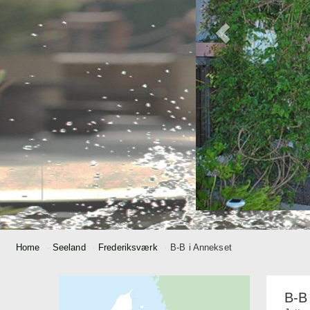
Home
Seeland
Frederiksværk
B-B i Annekset
B-B