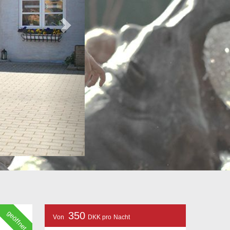
geöffnet
350
Von
DKK pro Nacht