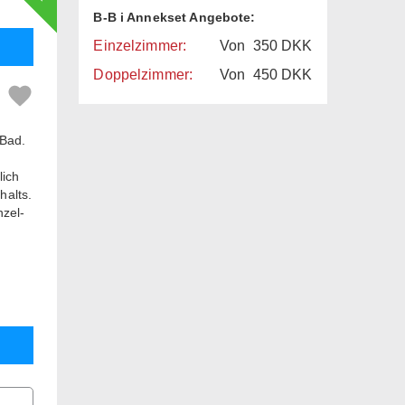
B-B i Annekset Angebote:
Einzelzimmer:
Von
350
DKK
Doppelzimmer:
Von
450
DKK
 Bad.
lich
halts.
zel-
s
den
ested