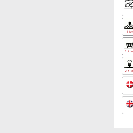
4 k
1,2 k
2,5 k