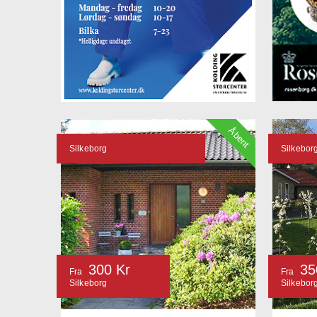
Åbent
Silkeborg
Silkebor
300 Kr
35
Fra
Fra
Silkeborg
Silkebor