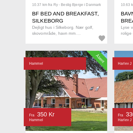
10.37 km fra Ry - Bestig Bjerge i Danmark
10.63 k
BF BED AND BREAKFAST,
BAV
SILKEBORG
BRE
Dejligt hus i Silkeborg. Nær golf,
Lyse 
skovområde, havn mm....
rolige
Åbent
Hammel
Harlev J
350 Kr
33
Fra
Fra
Hammel
Harlev J