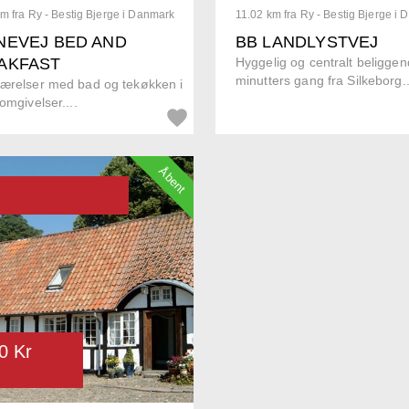
m fra Ry - Bestig Bjerge i Danmark
11.02 km fra Ry - Bestig Bjerge i
NEVEJ BED AND
BB LANDLYSTVEJ
AKFAST
Hyggelig og centralt beliggen
minutters gang fra Silkeborg..
værelser med bad og tekøkken i
 omgivelser....
Åbent
0 Kr