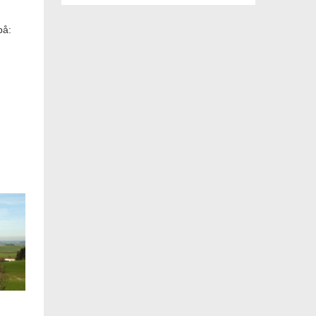
på:
n