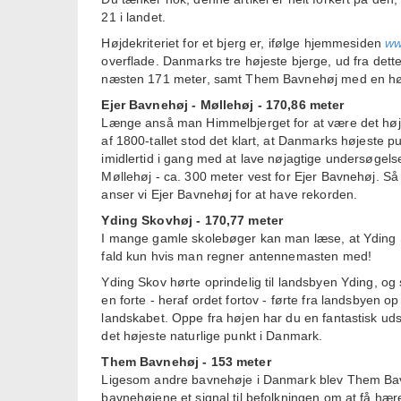
21 i landet.
Højdekriteriet for et bjerg er, ifølge hjemmesiden
ww
overflade. Danmarks tre højeste bjerge, ud fra dett
næsten 171 meter, samt Them Bavnehøj med en hø
Ejer Bavnehøj - Møllehøj - 170,86 meter
Længe anså man Himmelbjerget for at være det høj
af 1800-tallet stod det klart, at Danmarks højeste 
imidlertid i gang med at lave nøjagtige undersøgelser
Møllehøj - ca. 300 meter vest for Ejer Bavnehøj. Så
anser vi Ejer Bavnehøj for at have rekorden.
Yding Skovhøj - 170,77 meter
I mange gamle skolebøger kan man læse, at Yding Sk
fald kun hvis man regner antennemasten med!
Yding Skov hørte oprindelig til landsbyen Yding, og
en forte - heraf ordet fortov - førte fra landsbyen o
landskabet. Oppe fra højen har du en fantastisk uds
det højeste naturlige punkt i Danmark.
Them Bavnehøj - 153 meter
Ligesom andre bavnehøje i Danmark blev Them Bavn
bavnehøjene et signal til befolkningen om at få hæren