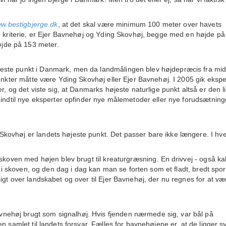
w.bestigbjerge.dk
, at det skal være minimum 100 meter over havets
e kriterie, er Ejer Bavnehøj og Yding Skovhøj, begge med en højde på
jde på 153 meter.
este punkt i Danmark, men da landmålingen blev højdepræcis fra mi
punkter måtte være Yding Skovhøj eller Ejer Bavnehøj. I 2005 gik ekspe
, og det viste sig, at Danmarks højeste naturlige punkt altså er den li
 indtil nye eksperter opfinder nye målemetoder eller nye forudsætning
ovhøj er landets højeste punkt. Det passer bare ikke længere. I hve
 skoven med højen blev brugt til kreaturgræsning. En drivvej - også ka
p i skoven, og den dag i dag kan man se forten som et fladt, bredt spor
igt over landskabet og over til Ejer Bavnehøj, der nu regnes for at væ
ehøj brugt som signalhøj. Hvis fjenden nærmede sig, var bål på
 samlet til landets forsvar. Fælles for bavnehøjene er, at de ligger syn