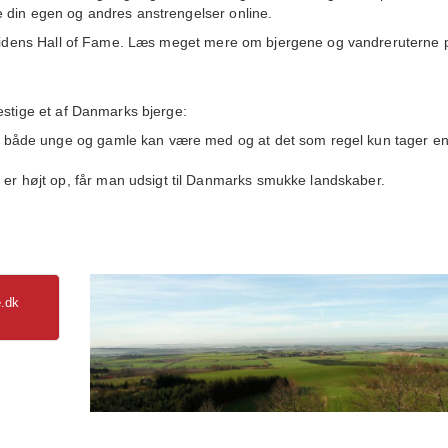
 din egen og andres anstrengelser online.
i sidens Hall of Fame. Læs meget mere om bjergene og vandreruterne 
estige et af Danmarks bjerge:
 at både unge og gamle kan være med og at det som regel kun tager e
 er højt op, får man udsigt til Danmarks smukke landskaber.
e.dk