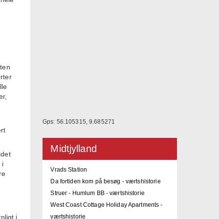
dten
rter
lle
er,
Gps: 56.105315, 9.685271
rt
Midtjylland
ldet
 i
Vrads Station
re
Da fortiden kom på besøg - værtshistorie
Struer - Humlum BB - værtshistorie
West Coast Cottage Holiday Apartments -
ligt i
værtshistorie