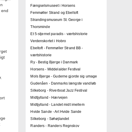
en
Fængselsmuseet i Horsens
e end
Femmøller Strand og Ebeltoft
Strandingsmuseum St. George i
Thorsminde
Et 5-stjernet paradis - værtshistorie
Verdenskortet i Hobro
Ebeltoft - Femmøller Strand BB -
rget
værtshistorie
igt
Ry - Bestig Bjerge i Danmark
Horsens - Middelalder Festival
Mols Bjerge - Guderne gjorde sig umage
r.
Gudenåen - Danmarks længste vandløb
Silkeborg - Riverboat Jazz Festival
ort
Midtjylland - Hærvejen
Midtjylland - Landet midt imellem
Hvide Sande - Art Hvide Sande
uge
Silkeborg - Søhøjlandet
k
Randers - Randers Regnskov