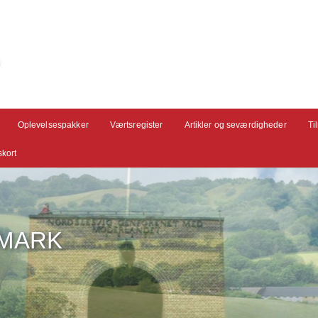
Oplevelsespakker
Værtsregister
Artikler og seværdigheder
Ti
kort
NMARK