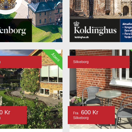
Åbent
g
Silkeborg
0 Kr
600 Kr
Fra
g
Silkeborg