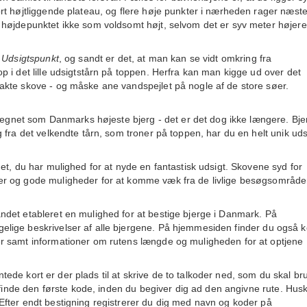
rt højtliggende plateau, og flere høje punkter i nærheden rager næst
 højdepunktet ikke som voldsomt højt, selvom det er syv meter højer
d
Udsigtspunkt
, og sandt er det, at man kan se vidt omkring fra
 i det lille udsigtstårn på toppen. Herfra kan man kigge ud over det
kte skove - og måske ane vandspejlet på nogle af de store søer.
etegnet som Danmarks højeste bjerg - det er det dog ikke længere. Bje
 fra det velkendte tårn, som troner på toppen, har du en helt unik uds
et, du har mulighed for at nyde en fantastisk udsigt. Skovene syd for
r og gode muligheder for at komme væk fra de livlige besøgsområde
det etableret en mulighed for at bestige bjerge i Danmark. På
elige beskrivelser af alle bjergene. På hjemmesiden finder du også k
r samt informationer om rutens længde og muligheden for at optjene
intede kort er der plads til at skrive de to talkoder ned, som du skal br
 finde den første kode, inden du begiver dig ad den angivne rute. Hus
fter endt bestigning registrerer du dig med navn og koder på