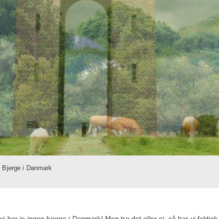
g Bjerge i Danmark
i har jo ingen bjerge i Danmark! Men tro det eller ej, så har vi faktisk