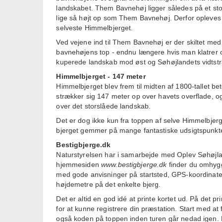
landskabet. Them Bavnehøj ligger således på et sto
lige så højt op som Them Bavnehøj. Derfor opleves
selveste Himmelbjerget.
Ved vejene ind til Them Bavnehøj er der skiltet me
bavnehøjens top - endnu længere hvis man klatrer op
kuperede landskab mod øst og Søhøjlandets vidtstra
Himmelbjerget - 147 meter
Himmelbjerget blev frem til midten af 1800-tallet b
strækker sig 147 meter op over havets overflade, og
over det storslåede landskab.
Det er dog ikke kun fra toppen af selve Himmelbjerg
bjerget gemmer på mange fantastiske udsigtspunkte
Bestigbjerge.dk
Naturstyrelsen har i samarbejde med Oplev Søhøjlan
hjemmesiden
www.bestigbjerge.dk
finder du omhygg
med gode anvisninger på startsted, GPS-koordinate
højdemetre på det enkelte bjerg.
Det er altid en god idé at printe kortet ud. På det pr
for at kunne registrere din præstation. Start med at
også koden på toppen inden turen går nedad igen. E