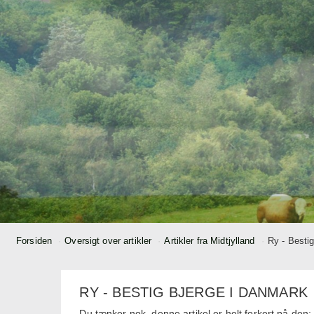
Forsiden
Oversigt over artikler
Artikler fra Midtjylland
Ry - Besti
RY - BESTIG BJERGE I DANMARK
Du tænker nok, denne artikel er helt forkert på den; v