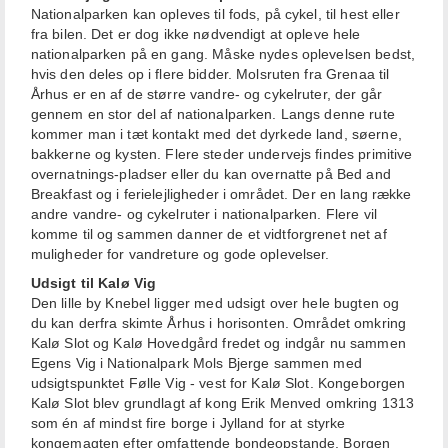
Nationalparken kan opleves til fods, på cykel, til hest eller
fra bilen. Det er dog ikke nødvendigt at opleve hele
nationalparken på en gang. Måske nydes oplevelsen bedst,
hvis den deles op i flere bidder. Molsruten fra Grenaa til
Århus er en af de større vandre- og cykelruter, der går
gennem en stor del af nationalparken. Langs denne rute
kommer man i tæt kontakt med det dyrkede land, søerne,
bakkerne og kysten.
Flere steder undervejs findes primitive
overnatnings-pladser eller du kan overnatte på Bed and
Breakfast og i ferielejligheder i området. Der en lang række
andre vandre- og cykelruter i nationalparken. Flere vil
komme til og sammen danner de et vidtforgrenet net af
muligheder for vandreture og gode oplevelser.
Udsigt til Kalø Vig
Den lille by Knebel ligger med udsigt over hele bugten og
du kan derfra skimte Århus i horisonten. Området omkring
Kalø Slot og Kalø Hovedgård fredet og indgår nu sammen
Egens Vig i Nationalpark Mols Bjerge sammen med
udsigtspunktet Følle Vig - vest for Kalø Slot. Kongeborgen
Kalø Slot blev grundlagt af kong Erik Menved omkring 1313
som én af mindst fire borge i Jylland for at styrke
kongemagten efter omfattende bondeopstande. Borgen