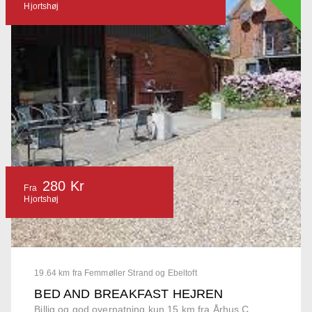
Hjortshøj
280 Kr
Fra
Hjortshøj
19.64 km fra Femmøller Strand og Ebeltoft
BED AND BREAKFAST HEJREN
Billig og god overnatning kun 15 km fra Århus C.