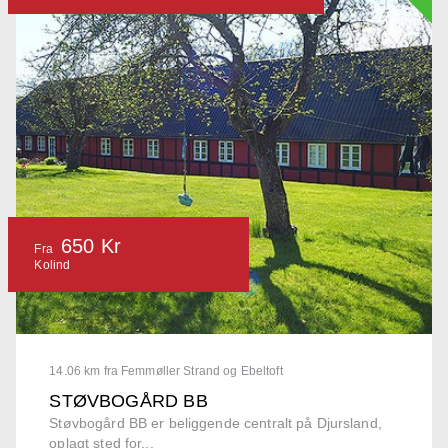
650 Kr
Fra
Kolind
14.06 km fra Femmøller Strand og Ebeltoft
STØVBOGÅRD BB
Støvbogård BB er beliggende centralt på Djursland,
oplagt sted for...