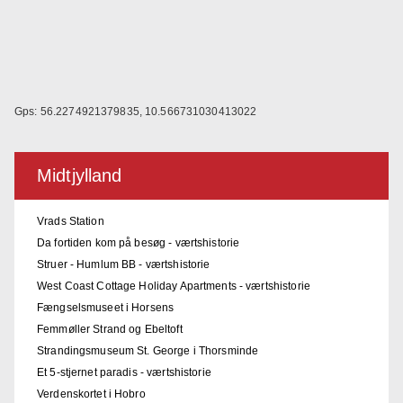
Gps: 56.2274921379835, 10.566731030413022
Midtjylland
Vrads Station
Da fortiden kom på besøg - værtshistorie
Struer - Humlum BB - værtshistorie
West Coast Cottage Holiday Apartments - værtshistorie
Fængselsmuseet i Horsens
Femmøller Strand og Ebeltoft
Strandingsmuseum St. George i Thorsminde
Et 5-stjernet paradis - værtshistorie
Verdenskortet i Hobro