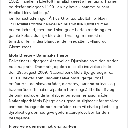
1302. Handlen i Ebeltoft har altid været afhængig af havnen
og derfor anlagdes i 1901 en ny havn - samme år som
Ebeltoft blev koblet på
jernbanestrækningen Århus-Grenaa. Ebeltoft forblev
i
1900-tallets første halvdel en relativt lille købstad med
nogen industri, men med sine gode badestrande og det
gamle købstadsmiljø blev den først og fremmest en
turistby. Her findes blandt andet Fregatten Jylland og
Glasmuseet.
Mols Bjerge - Danmarks hjerte
Folketinget udpegede det sydlige Djursland som den anden
nationalpark i Danmark, og den officielle indvielse skete
den 29. august 2009.
Nationalpark Mols Bjerge udgør ca.
18.000 hektar som, udover selve Mols Bjerge, også
omfatter store skovområder, overdrev, søer samt kyst- og
havområder. Til nationalparken hører også Ebeltoft By og
de omkringliggende landsbyer og sommerhusområder.
Nationalpark Mols Bjerge giver gode muligheder for at sikre
sammenhængende naturområder, som vil styrke plante- og
dyrelivet og dermed give gode naturoplevelser for den
besøgende.
Flere veje gennem nationalparken