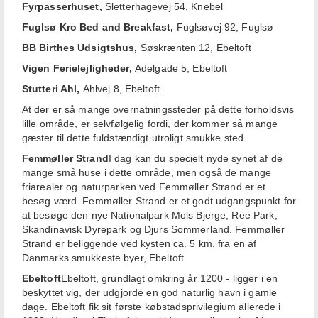
Fyrpasserhuset,
Sletterhagevej 54, Knebel
Fuglsø Kro Bed and Breakfast,
Fuglsøvej 92, Fuglsø
BB Birthes Udsigtshus,
Søskrænten 12, Ebeltoft
Vigen Ferielejligheder,
Adelgade 5, Ebeltoft
Stutteri Ahl,
Ahlvej 8, Ebeltoft
At der er så mange overnatningssteder på dette forholdsvis
lille område, er selvfølgelig fordi, der kommer så mange
gæster til dette fuldstændigt utroligt smukke sted.
Femmøller Strand
I dag kan du specielt nyde synet af de
mange små huse i dette område, men også de mange
friarealer og naturparken ved Femmøller Strand er et
besøg værd. Femmøller Strand er et godt udgangspunkt for
at besøge den nye Nationalpark Mols Bjerge, Ree Park,
Skandinavisk Dyrepark og Djurs Sommerland. Femmøller
Strand er beliggende ved kysten ca. 5 km. fra en af
Danmarks smukkeste byer, Ebeltoft.
Ebeltoft
Ebeltoft, grundlagt omkring år 1200 - ligger i en
beskyttet vig, der udgjorde en god naturlig havn i gamle
dage. Ebeltoft fik sit første købstadsprivilegium allerede i