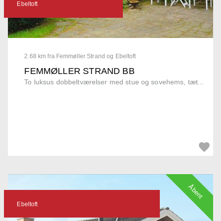
Ebeltoft
2.68 km fra Femmøller Strand og Ebeltoft
FEMMØLLER STRAND BB
To luksus dobbeltværelser med stue og sovehems, tæt...
Åbent
Ebeltoft