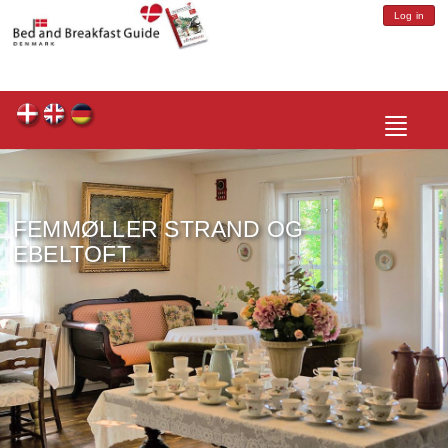
Log in
Toggle
navigatio
FEMMØLLER STRAND OG
EBELTOFT