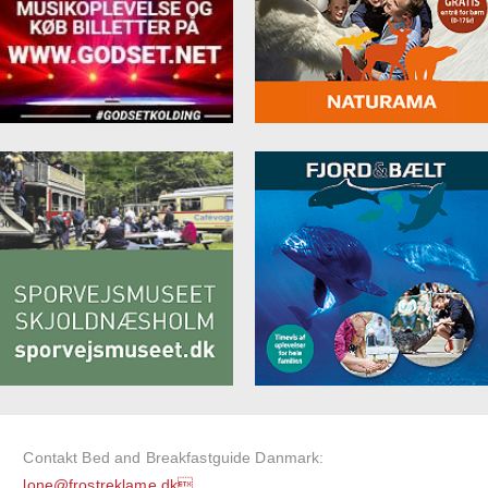
Contakt Bed and Breakfastguide Danmark:
lone@frostreklame.dk