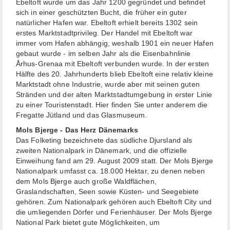
Ebeltoft wurde um das Jahr 1200 gegründet und befindet
sich in einer geschützten Bucht, die früher ein guter
natürlicher Hafen war. Ebeltoft erhielt bereits 1302 sein
erstes Marktstadtprivileg. Der Handel mit Ebeltoft war
immer vom Hafen abhängig, weshalb 1901 ein neuer Hafen
gebaut wurde - im selben Jahr als die Eisenbahnlinie
Århus-Grenaa mit Ebeltoft verbunden wurde. In der ersten
Hälfte des 20. Jahrhunderts blieb Ebeltoft eine relativ kleine
Marktstadt ohne Industrie, wurde aber mit seinen guten
Stränden und der alten Marktstadtumgebung in erster Linie
zu einer Touristenstadt. Hier finden Sie unter anderem die
Fregatte Jütland und das Glasmuseum.
Mols Bjerge - Das Herz Dänemarks
Das Folketing bezeichnete das südliche Djursland als
zweiten Nationalpark in Dänemark, und die offizielle
Einweihung fand am 29. August 2009 statt. Der Mols Bjerge
Nationalpark umfasst ca. 18.000 Hektar, zu denen neben
dem Mols Bjerge auch große Waldflächen,
Graslandschaften, Seen sowie Küsten- und Seegebiete
gehören. Zum Nationalpark gehören auch Ebeltoft City und
die umliegenden Dörfer und Ferienhäuser. Der Mols Bjerge
National Park bietet gute Möglichkeiten, um