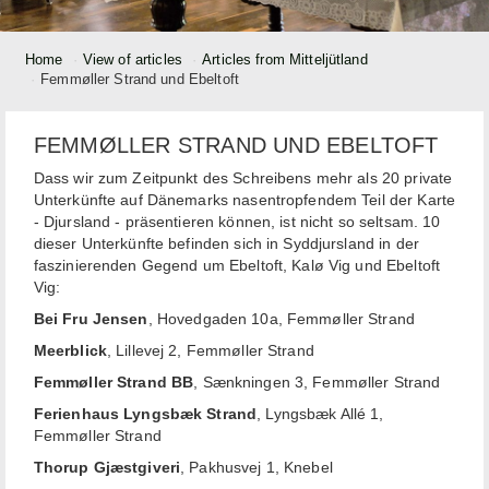
Home
View of articles
Articles from Mitteljütland
Femmøller Strand und Ebeltoft
FEMMØLLER STRAND UND EBELTOFT
Dass wir zum Zeitpunkt des Schreibens mehr als 20 private
Unterkünfte auf Dänemarks nasentropfendem Teil der Karte
- Djursland - präsentieren können, ist nicht so seltsam. 10
dieser Unterkünfte befinden sich in Syddjursland in der
faszinierenden Gegend um Ebeltoft, Kalø Vig und Ebeltoft
Vig:
Bei Fru Jensen
, Hovedgaden 10a, Femmøller Strand
Meerblick
, Lillevej 2, Femmøller Strand
Femmøller Strand BB
, Sænkningen 3, Femmøller Strand
Ferienhaus Lyngsbæk Strand
, Lyngsbæk Allé 1,
Femmøller Strand
Thorup Gjæstgiveri
, Pakhusvej 1, Knebel