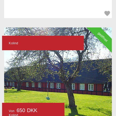
geöffnet
Kolind
650 DKK
Von
Kolind