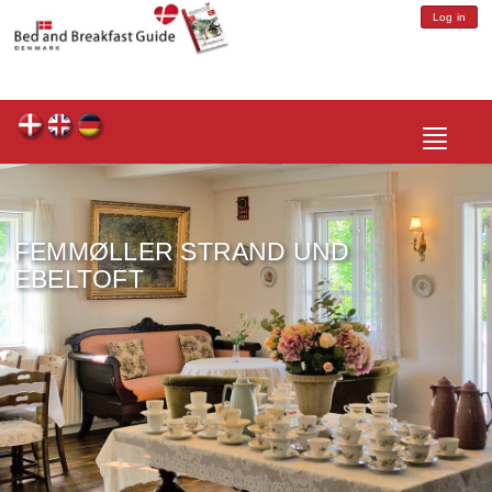
Log in
Toggle
navigatio
FEMMØLLER STRAND UND
EBELTOFT