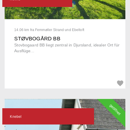
14.06 km fra Femmøller Strand und Ebeltoft
STØVBOGÅRD BB
Stovbogaard BB liegt zentral in Djursland, idealer Ort für
Ausflüge...
geöffnet
Knebel