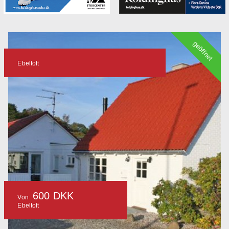
geöffnet
Ebeltoft
600 DKK
Von
Ebeltoft