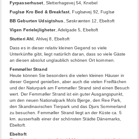
Fyrpasserhuset
, Sletterhagevej 54, Knebel
Fuglsø Kro Bed & Breakfast
, Fuglsøvej 92, Fuglsø
BB Geburten Udsigtshus
, Søskrænten 12, Ebeltoft
Vigen Ferielejligheter
, Adelgade 5, Ebeltoft
Stutteri Ahl
, Ahlvej 8, Ebeltoft
Dass es in dieser relativ kleinen Gegend so viele
Unterkünfte gibt, liegt natürlich daran, dass so viele Gäste
an diesen absolut unglaublich schönen Ort kommen.
Femmøller Strand
Heute können Sie besonders die vielen kleinen Häuser in
dieser Gegend genießen, aber auch die vielen Freiflächen
und der Naturpark am Femmøller Strand sind einen Besuch
wert. Der Femmøller Strand ist ein guter Ausgangspunkt,
um den neuen Nationalpark Mols Bjerge, den Ree Park,
den Skandinavischen Tierpark und das Djurs Sommerland
zu besuchen. Femmøller Strand liegt an der Küste ca. 5
km. ausserhalb einer der schönsten Städte Dänemarks,
Ebeltoft.
Ebeltoft