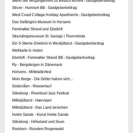
Wenn die Vergangenheit zu Besuch kommt - Gastgeberbeitrag
Struer - Humlum BB - Gastgeberbeitrag
West Coast Cottage Holiday Apartments - Gastgeberbeitrag
Das Gefängnis Museum in Horsens
Femmøller Strand und Ebeltoft
Strandingsmuseum St. George i Thorsminde
Ein 5-Sterne-Erlebnis in Westjütland - Gastgeberbeitrag
Weltkarte in Hobro
Ebeltoft - Femmøller Strand BB - Gastgeberbeitrag
Ry - Bergsteigen in Dänemark
Horsens - Mittelalterfest
Mols Berge - Die Götter haben sich...
Gudenåen - Wasserlauf
Silkeborg - Riverboat Jazz Festival
Mitteljütland - Hærvejen
Mitteljütland - Das Land zwischen
Hvide Sande - Kunst Hvide Sande
Silkeborg - Höheland und Seen
Randers - Randers Regenwald