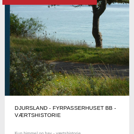
DJURSLAND - FYRPASSERHUSET BB -
VÆRTSHISTORIE
Kun himmel og hav - værtshistorie