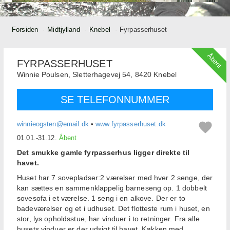
Forsiden
Midtjylland
Knebel
Fyrpasserhuset
Åbent
FYRPASSERHUSET
Winnie Poulsen,
Sletterhagevej 54,
8420
Knebel
SE TELEFONNUMMER
winnieogsten@email.dk
•
www.fyrpasserhuset.dk
01.01.-31.12.
Åbent
Det smukke gamle fyrpasserhus ligger direkte til
havet.
Huset har 7 sovepladser:2 værelser med hver 2 senge, der
kan sættes en sammenklappelig barneseng op. 1 dobbelt
sovesofa i et værelse. 1 seng i en alkove. Der er to
badeværelser og et i udhuset. Det flotteste rum i huset, en
stor, lys opholdsstue, har vinduer i to retninger. Fra alle
husets vinduer er der udsigt til havet. Køkken med