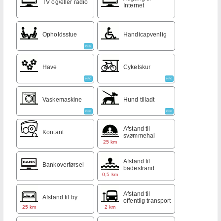
TV og/eller radio
Internet
Opholdsstue
Handicapvenlig
INFO
Have
Cykelskur
INFO
INFO
Vaskemaskine
Hund tilladt
INFO
INFO
Afstand til
Kontant
svømmehal
25 km
Afstand til
Bankoverførsel
badestrand
0,5 km
Afstand til
Afstand til by
offentlig transport
25 km
2 km