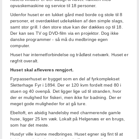
opvaskemaskine og service til 18 personer.
Udenfor huset er en lukket gård med borde og stole til 8
personer, et overdækket udekøkken af den simple slags,
samt stor grill. I den store stue kan der dækkes op til 18.
Der kan ses TV og DVD-film via en projektor. Dog ikke
danske programmer - så må du medbringe egen
computer.
Huset har internetforbindelse og trådløst netværk. Huset er
røgfrit overalt.
Huset skal afleveres rengjort.
Fyrpasserhuset er bygget som en del af fyrkomplekset
Sletterhage Fyr i 1894. Der er 120 kvm fordelt med 80 i
stuen og 40 ovenpå. Det ligger lige ud til stranden, hvor
der er mulighed for fiskeri, men ikke for badning. Der er
meget gode muligheder for at gå ture.
Ebeltoft, en alsidig handelsby med charmerende gamle
huse, ligger 25 km væk. Lokalt på Helgenæs er en brugs,
som har det meste.
Husdyr ville kunne medbringes. Huset egner sig fint til at