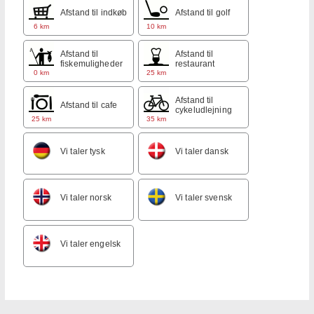
Afstand til indkøb
Afstand til golf
6 km
10 km
Afstand til
Afstand til
fiskemuligheder
restaurant
0 km
25 km
Afstand til
Afstand til cafe
cykeludlejning
25 km
35 km
Vi taler tysk
Vi taler dansk
Vi taler norsk
Vi taler svensk
Vi taler engelsk