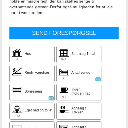
holde en mindre fest, der kan skaffes senge til
overnattende gæster. Derfor også muligheden for at leje
bare i weekenden.
Hus
Stuen og 1. sal
H
0+1
Røgfri værelser
Antal senge
7
INFO
Ingen
Børneseng
morgenmad
NB
INFO
Adgang til
Eget bad og toilet
Køkken
+ Kr
Adgang til