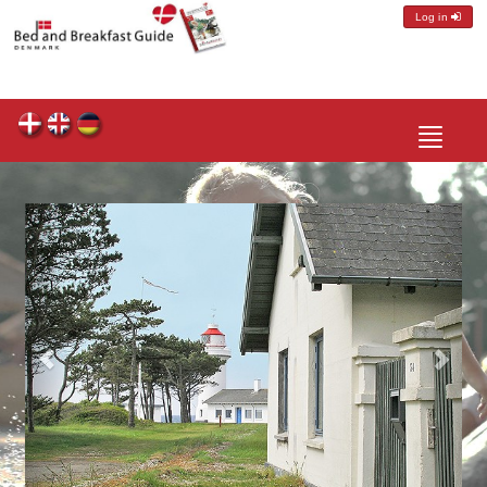
Log in
Toggle
navigatio