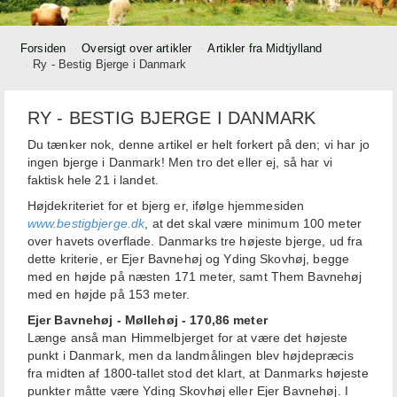
Forsiden
Oversigt over artikler
Artikler fra Midtjylland
Ry - Bestig Bjerge i Danmark
RY - BESTIG BJERGE I DANMARK
Du tænker nok, denne artikel er helt forkert på den; vi har jo
ingen bjerge i Danmark! Men tro det eller ej, så har vi
faktisk hele 21 i landet.
Højdekriteriet for et bjerg er, ifølge hjemmesiden
www.bestigbjerge.dk
, at det skal være minimum 100 meter
over havets overflade. Danmarks tre højeste bjerge, ud fra
dette kriterie, er Ejer Bavnehøj og Yding Skovhøj, begge
med en højde på næsten 171 meter, samt Them Bavnehøj
med en højde på 153 meter.
Ejer Bavnehøj - Møllehøj - 170,86 meter
Længe anså man Himmelbjerget for at være det højeste
punkt i Danmark, men da landmålingen blev højdepræcis
fra midten af 1800-tallet stod det klart, at Danmarks højeste
punkter måtte være Yding Skovhøj eller Ejer Bavnehøj. I