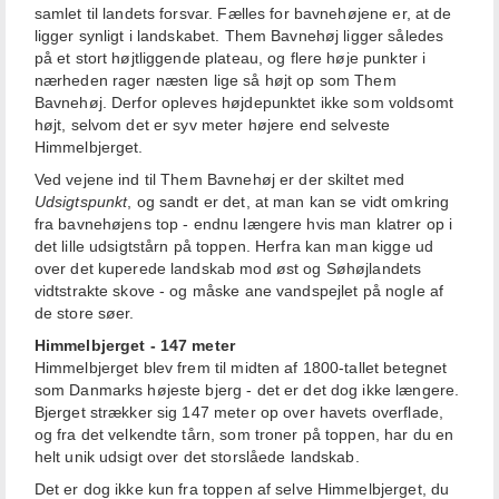
samlet til landets forsvar. Fælles for bavnehøjene er, at de
ligger synligt i landskabet. Them Bavnehøj ligger således
på et stort højtliggende plateau, og flere høje punkter i
nærheden rager næsten lige så højt op som Them
Bavnehøj. Derfor opleves højdepunktet ikke som voldsomt
højt, selvom det er syv meter højere end selveste
Himmelbjerget.
Ved vejene ind til Them Bavnehøj er der skiltet med
Udsigtspunkt
, og sandt er det, at man kan se vidt omkring
fra bavnehøjens top - endnu længere hvis man klatrer op i
det lille udsigtstårn på toppen. Herfra kan man kigge ud
over det kuperede landskab mod øst og Søhøjlandets
vidtstrakte skove - og måske ane vandspejlet på nogle af
de store søer.
Himmelbjerget - 147 meter
Himmelbjerget blev frem til midten af 1800-tallet betegnet
som Danmarks højeste bjerg - det er det dog ikke længere.
Bjerget strækker sig 147 meter op over havets overflade,
og fra det velkendte tårn, som troner på toppen, har du en
helt unik udsigt over det storslåede landskab.
Det er dog ikke kun fra toppen af selve Himmelbjerget, du