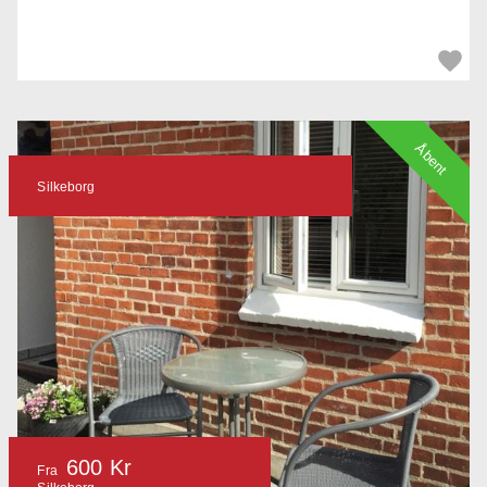
Åbent
Silkeborg
600 Kr
Fra