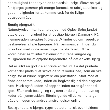
har mulighed for at nyde en fantastisk udsigt. Skovene syd
for bjerget gemmer på mange fantastiske udsigtspunkter og
gode muligheder for at komme væk fra de livlige
besøgsområder.
Bestigbjerge.dk
Naturstyrelsen har i samarbejde med Oplev Søhøjlandet
etableret en mulighed for at bestige bjerge i Danmark. På
hjemmesiden
www.bestigbjerge.dk
finder du omhyggelige
beskrivelser af alle bjergene. På hjemmesiden finder du
også kort med gode anvisninger på startsted, GPS-
koordinater samt informationer om rutens længde og
muligheden for at optjene højdemetre på det enkelte bjerg.
Det er altid en god idé at printe kortet ud. På det printede
kort er der plads til at skrive de to talkoder ned, som du skal
bruge for at kunne registrere din præstation. Start med at
finde den første kode, inden du begiver dig ad den angivne
rute. Husk også koden på toppen inden turen går nedad
igen. Efter endt bestigning registrerer du dig med navn og
koder på hjemmesiden. Efterfølgende vil du kunne følge
både din egen og andres anstrengelser online.
Bestiger du alle bjerge, ryger du automatisk over i sidens