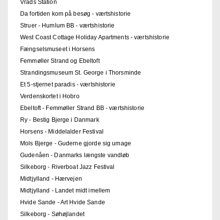
Vrads Station
Da fortiden kom på besøg - værtshistorie
Struer - Humlum BB - værtshistorie
West Coast Cottage Holiday Apartments - værtshistorie
Fængselsmuseet i Horsens
Femmøller Strand og Ebeltoft
Strandingsmuseum St. George i Thorsminde
Et 5-stjernet paradis - værtshistorie
Verdenskortet i Hobro
Ebeltoft - Femmøller Strand BB - værtshistorie
Ry - Bestig Bjerge i Danmark
Horsens - Middelalder Festival
Mols Bjerge - Guderne gjorde sig umage
Gudenåen - Danmarks længste vandløb
Silkeborg - Riverboat Jazz Festival
Midtjylland - Hærvejen
Midtjylland - Landet midt imellem
Hvide Sande - Art Hvide Sande
Silkeborg - Søhøjlandet