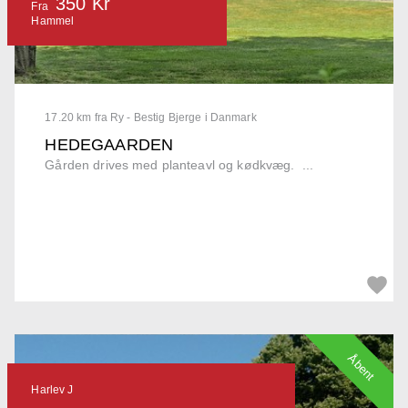
350 Kr
Fra
Hammel
17.20 km fra Ry - Bestig Bjerge i Danmark
HEDEGAARDEN
Gården drives med planteavl og kødkvæg. ...
Åbent
Harlev J