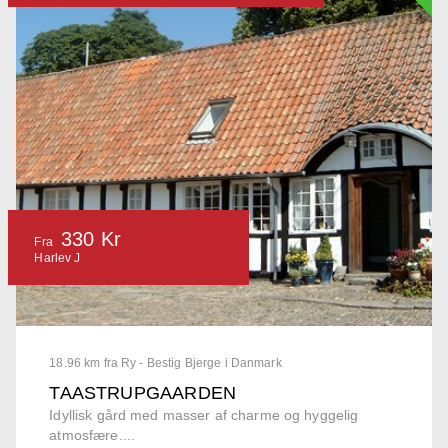
330 Kr
Fra
Harlev J
18.96 km fra Ry - Bestig Bjerge i Danmark
TAASTRUPGAARDEN
Idyllisk gård med masser af charme og hyggelig
atmosfære....