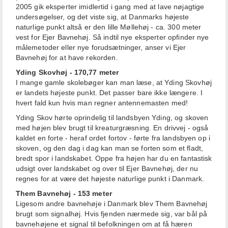
2005 gik eksperter imidlertid i gang med at lave nøjagtige
undersøgelser, og det viste sig, at Danmarks højeste
naturlige punkt altså er den lille Møllehøj - ca. 300 meter
vest for Ejer Bavnehøj. Så indtil nye eksperter opfinder nye
målemetoder eller nye forudsætninger, anser vi Ejer
Bavnehøj for at have rekorden.
Yding Skovhøj - 170,77 meter
I mange gamle skolebøger kan man læse, at Yding Skovhøj
er landets højeste punkt. Det passer bare ikke længere. I
hvert fald kun hvis man regner antennemasten med!
Yding Skov hørte oprindelig til landsbyen Yding, og skoven
med højen blev brugt til kreaturgræsning. En drivvej - også
kaldet en forte - heraf ordet fortov - førte fra landsbyen op i
skoven, og den dag i dag kan man se forten som et fladt,
bredt spor i landskabet. Oppe fra højen har du en fantastisk
udsigt over landskabet og over til Ejer Bavnehøj, der nu
regnes for at være det højeste naturlige punkt i Danmark.
Them Bavnehøj - 153 meter
Ligesom andre bavnehøje i Danmark blev Them Bavnehøj
brugt som signalhøj. Hvis fjenden nærmede sig, var bål på
bavnehøjene et signal til befolkningen om at få hæren