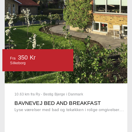
350 Kr
Fra
Silkeborg
10.63 km fra Ry - Bestig Bjerge i Danmark
BAVNEVEJ BED AND BREAKFAST
Lyse værelser med bad og tekøkken i rolige omgivelser....