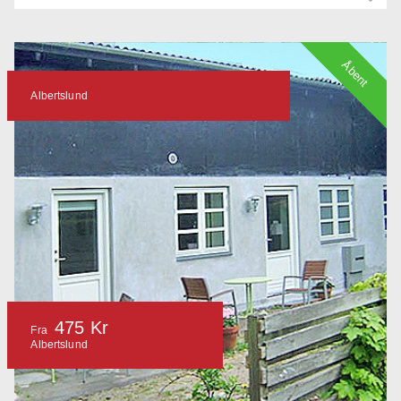
Åbent
Albertslund
475 Kr
Fra
Albertslund