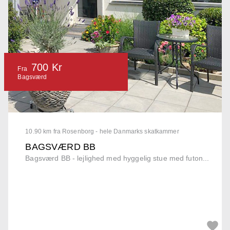
700 Kr
Fra
Bagsværd
10.90 km fra Rosenborg - hele Danmarks skatkammer
BAGSVÆRD BB
Bagsværd BB - lejlighed med hyggelig stue med futon...