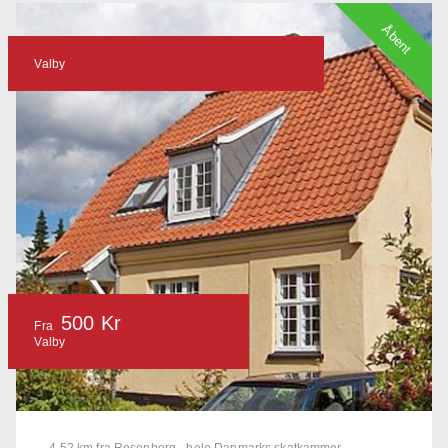
Åbent
Valby
500 Kr
Fra
Valby
4.52 km fra Rosenborg - hele Danmarks skatkammer