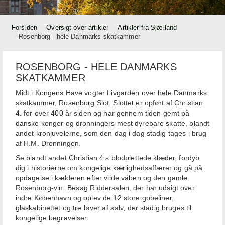
Forsiden
Oversigt over artikler
Artikler fra Sjælland
Rosenborg - hele Danmarks skatkammer
ROSENBORG - HELE DANMARKS
SKATKAMMER
Midt i Kongens Have vogter Livgarden over hele Danmarks
skatkammer, Rosenborg Slot. Slottet er opført af Christian
4. for over 400 år siden og har gennem tiden gemt på
danske konger og dronningers mest dyrebare skatte, blandt
andet kronjuvelerne, som den dag i dag stadig tages i brug
af H.M. Dronningen.
Se blandt andet Christian 4.s blodplettede klæder, fordyb
dig i historierne om kongelige kærlighedsaffærer og gå på
opdagelse i kælderen efter vilde våben og den gamle
Rosenborg-vin. Besøg Riddersalen, der har udsigt over
indre København og oplev de 12 store gobeliner,
glaskabinettet og tre løver af sølv, der stadig bruges til
kongelige begravelser.