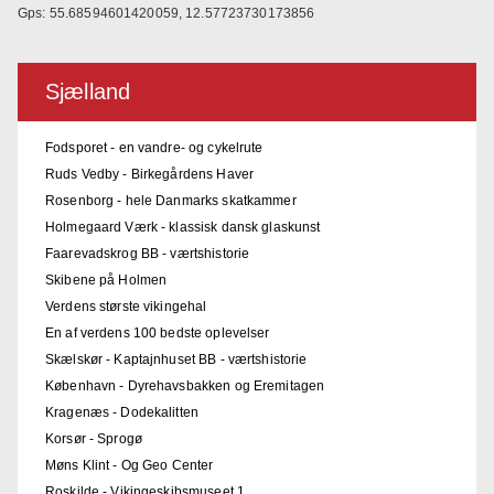
Gps: 55.68594601420059, 12.57723730173856
Sjælland
Fodsporet - en vandre- og cykelrute
Ruds Vedby - Birkegårdens Haver
Rosenborg - hele Danmarks skatkammer
Holmegaard Værk - klassisk dansk glaskunst
Faarevadskrog BB - værtshistorie
Skibene på Holmen
Verdens største vikingehal
En af verdens 100 bedste oplevelser
Skælskør - Kaptajnhuset BB - værtshistorie
København - Dyrehavsbakken og Eremitagen
Kragenæs - Dodekalitten
Korsør - Sprogø
Møns Klint - Og Geo Center
Roskilde - Vikingeskibsmuseet 1