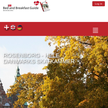
Log in
Toggle
navigatio
ROSENBORG - HELE
DANMARKS SKATKAMMER