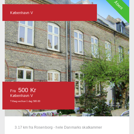
Åbent
København V
500 Kr
Fra
København V
Tillæg ved kun 1 dag: 500.00
3.17 km fra Rosenborg - hele Danmarks skatkammer