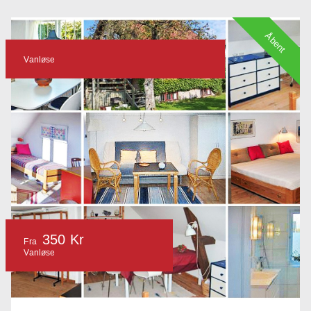
Åbent
Vanløse
350 Kr
Fra
Vanløse