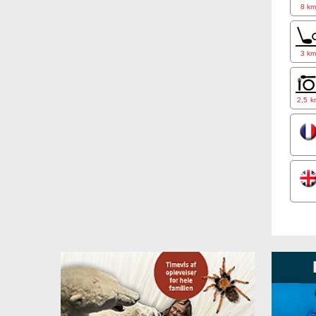
8 k
3 k
2,5 k