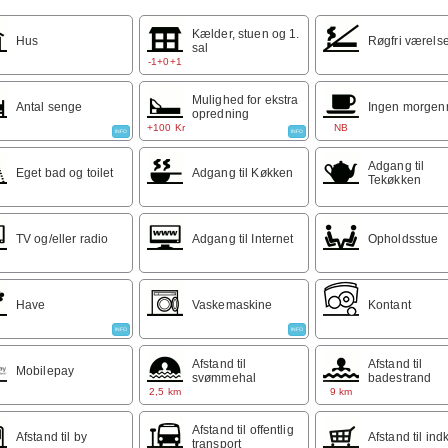
ovedbanegården tag S-tog linie C eller H mod Ballerup og stå af på
Kælder, stuen og 1.
gevej Station. Gå til venstre ad Jyllingevej og drej ned af første vej på
Hus
Røgfri værels
sal
re hånd, som er Fossgårdsvej.
-1+0+1
Mulighed for ekstra
Antal senge
Ingen morge
opredning
+100 Kr
NB
INFO
INFO
Adgang til
Eget bad og toilet
Adgang til Køkken
Tekøkken
TV og/eller radio
Adgang til Internet
Opholdsstue
Have
Vaskemaskine
Kontant
INFO
INFO
Afstand til
Afstand til
Mobilepay
svømmehal
badestrand
2,5 km
9 km
Afstand til offentlig
Afstand til by
Afstand til ind
transport