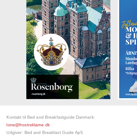
Kontakt til Bed and Breakfastguide Danmark:
lone@frostreklame.dk
Udgiver: Bed and Breakfast Guide ApS