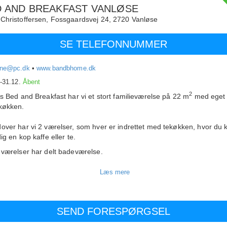
D AND BREAKFAST VANLØSE
Christoffersen,
Fossgaardsvej 24,
2720
Vanløse
SE TELEFONNUMMER
ne@pc.dk
•
www.bandbhome.dk
.-31.12.
Åbent
2
es Bed and Breakfast har vi et stort familieværelse på 22 m
med eget
køkken.
over har vi 2 værelser, som hver er indrettet med tekøkken, hvor du 
ig en kop kaffe eller te.
 værelser har delt badeværelse.
 hus ligger på en stille villavej tæt ved naturskønne omgivelser.
tters gang til S-tog med forbindelse til Metro og City, i alt ca. 15 min. t
rum.
n. gang til metro.
nutter til lufthavnen med direkte metroforbindelse.