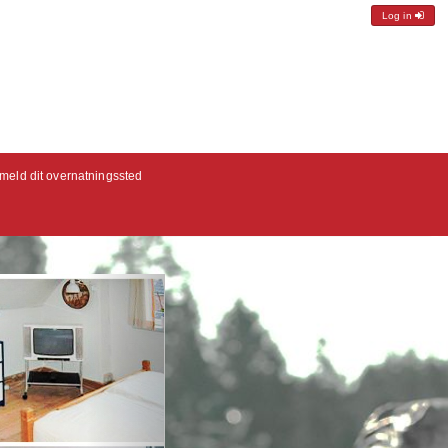
Log in
lmeld dit overnatningssted