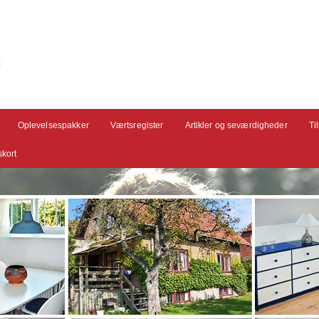
Oplevelsespakker
Værtsregister
Artikler og seværdigheder
Ti
kort