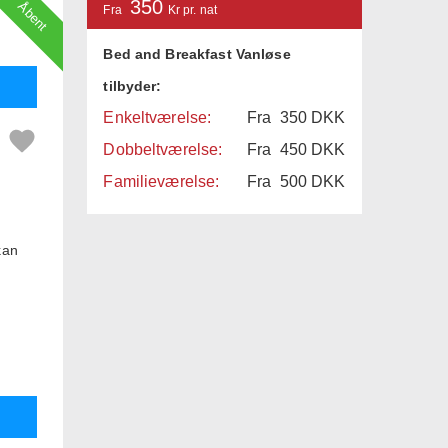
350
Åbent
Fra
Kr pr. nat
Bed and Breakfast Vanløse
tilbyder:
Enkeltværelse:
Fra
350
DKK
Dobbeltværelse:
Fra
450
DKK
Familieværelse:
Fra
500
DKK
kan
il