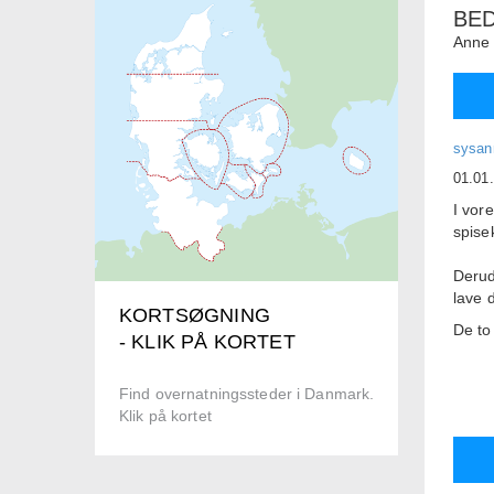
BE
Anne 
sysan
01.01
I vor
spise
Derud
lave d
KORTSØGNING
De to
- KLIK PÅ KORTET
Vores
5 minu
Find overnatningssteder i Danmark.
Cent
Klik på kortet
12 mi
25 mi