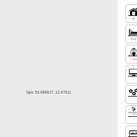
Fra H
Jyllin
venst
H
8+2
+ Kr
Gps: 55.689927, 12.47811