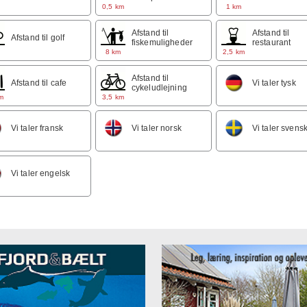
m
0,5 km
1 km
Afstand til
Afstand til
Afstand til golf
fiskemuligheder
restaurant
m
8 km
2,5 km
Afstand til
Afstand til cafe
Vi taler tysk
cykeludlejning
m
3,5 km
Vi taler fransk
Vi taler norsk
Vi taler svens
Vi taler engelsk