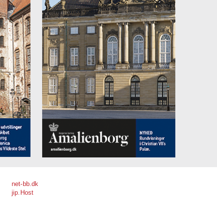
net-bb.dk
jip.Host