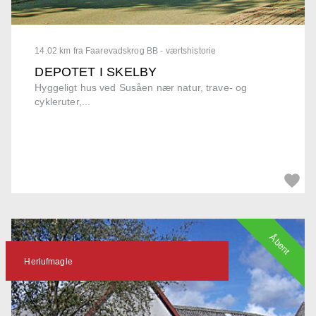
14.02 km fra Faarevadskrog BB - værtshistorie
DEPOTET I SKELBY
Hyggeligt hus ved Susåen nær natur, trave- og
cykleruter,...
Åbent
Herlufmagle