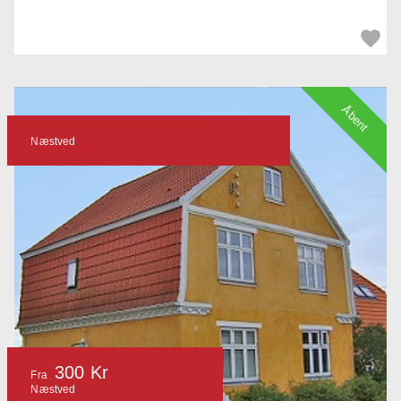
Åbent
Næstved
300 Kr
Fra
Næstved