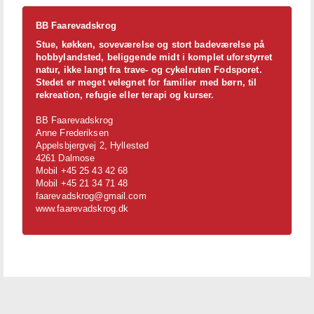
BB Faarevadskrog
Stue, køkken, soveværelse og stort badeværelse på
hobbylandsted, beliggende midt i komplet uforstyrret
natur, ikke langt fra trave- og cykelruten Fodsporet.
Stedet er meget velegnet for familier med børn, til
rekreation, refugie eller terapi og kurser.
BB Faarevadskrog
Anne Frederiksen
Appelsbjergvej 2, Hyllested
4261 Dalmose
Mobil +45 25 43 42 68
Mobil +45 21 34 71 48
faarevadskrog@gmail.com
www.faarevadskrog.dk