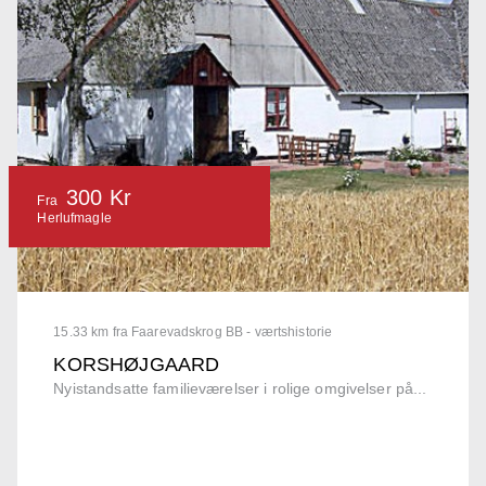
300 Kr
Fra
Herlufmagle
15.33 km fra Faarevadskrog BB - værtshistorie
KORSHØJGAARD
Nyistandsatte familieværelser i rolige omgivelser på...