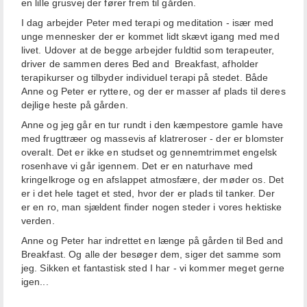
en lille grusvej der fører frem til gården.
I dag arbejder Peter med terapi og meditation - især med
unge mennesker der er kommet lidt skævt igang med med
livet. Udover at de begge arbejder fuldtid som terapeuter,
driver de sammen deres Bed and
Breakfast, afholder
terapikurser og tilbyder individuel terapi på stedet. Både
Anne og Peter er ryttere, og der er masser af plads til deres
dejlige heste på gården.
Anne og jeg går en tur rundt i den kæmpestore gamle have
med frugttræer og massevis af klatreroser - der er blomster
overalt. Det er ikke en studset og gennemtrimmet engelsk
rosenhave vi går igennem. Det er en naturhave med
kringelkroge og en afslappet atmosfære, der møder os. Det
er i det hele taget et sted, hvor der er plads til tanker. Der
er en ro, man sjældent finder nogen steder i vores hektiske
verden.
Anne og Peter har indrettet en længe på gården til Bed and
Breakfast. Og alle der besøger dem, siger det samme som
jeg. Sikken et fantastisk sted I har - vi kommer meget gerne
igen...