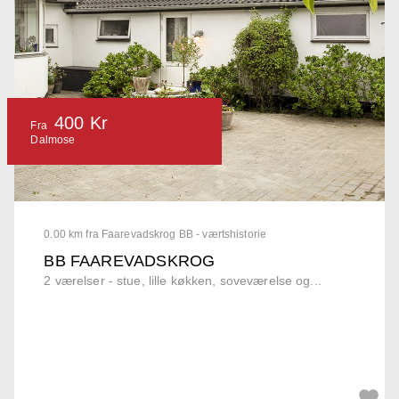
400 Kr
Fra
Dalmose
0.00 km fra Faarevadskrog BB - værtshistorie
BB FAAREVADSKROG
2 værelser - stue, lille køkken, soveværelse og...