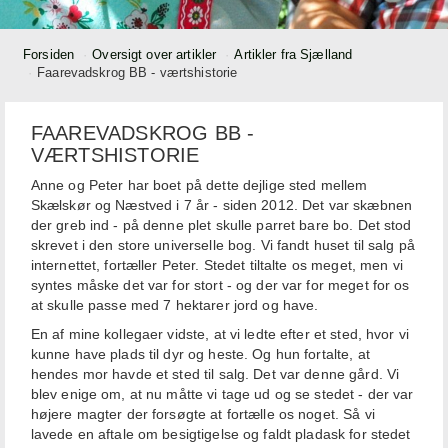
Forsiden
Oversigt over artikler
Artikler fra Sjælland
Faarevadskrog BB - værtshistorie
FAAREVADSKROG BB -
VÆRTSHISTORIE
Anne og Peter har boet på dette dejlige sted mellem
Skælskør og Næstved i 7 år - siden 2012. Det var skæbnen
der greb ind - på denne plet skulle parret bare bo. Det stod
skrevet i den store universelle bog.
Vi fandt huset til salg på
internettet, fortæller Peter. Stedet tiltalte os meget, men vi
syntes måske det var for stort - og der var for meget for os
at skulle passe med 7 hektarer jord og have.
En af mine kollegaer vidste, at vi ledte efter et sted, hvor vi
kunne have plads til dyr og heste. Og hun fortalte, at
hendes mor havde et sted til salg. Det var denne gård. Vi
blev enige om, at nu måtte vi tage ud og se stedet - der var
højere magter der forsøgte at fortælle os noget. Så vi
lavede en aftale om besigtigelse og faldt pladask for stedet