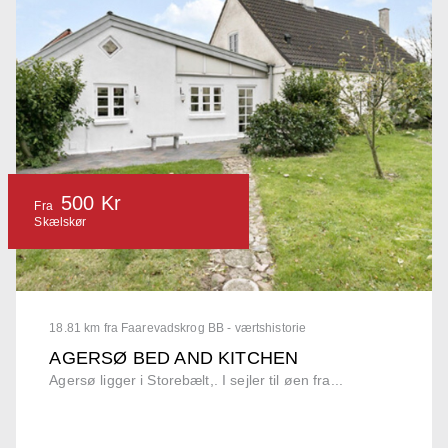
500 Kr
Fra
Skælskør
18.81 km fra Faarevadskrog BB - værtshistorie
AGERSØ BED AND KITCHEN
Agersø ligger i Storebælt,. I sejler til øen fra...