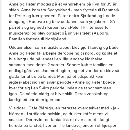
Anne og Peter mødtes på et vandrehjem på Fyn for 35 år
siden. Anne kom fra Sydtyskland - men flyttede til Danmark
for Peter og kærligheden. Peter er fra Sjælland og boede
dengang i Rødovre og blev uddannet som yogalærer. Så
parret slog sig ned i København.Peter fik interesse for
musikterapi og blev optaget på universitetet i Aalborg.
Familien flyttede til Nordjylland.
Uddannelsen som musikterapeut blev gjort færdig og både
Anne og Peter fik arbejde deroppe højt i nord, og købte et
hus langt ude på landet i en lille landsby Nørhalne,
sammen med deres 2 sønner. Senere købte familien en
nedlagt gård ved Jammerbugten, og det var dér de blev så
glade for at bo på landet. Men på et tidspunkt kom
ægteskabet ind i en svær periode - Anne og Peter boede
hver for sig i en 5-års periode, inden de fandt sammen
igen. De nåede aldrig at blive skilt. Deres venskab og
kærlighed bar dem igennem.
Vi sidder i Cafe Blåregn, en terrasse overdækket med - ja -
blåregn - i strålende solskin, og drikker kaffe mens vi
snakker. Der hviler en fantastisk ro over stedet - langt
herude på landet, hvor en lille landevej ender i et hjulspor -