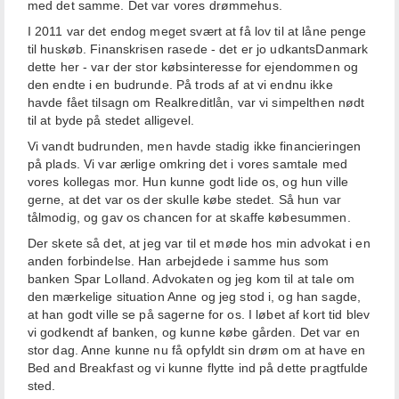
med det samme. Det var vores drømmehus.
I 2011 var det endog meget svært at få lov til at låne penge
til huskøb. Finanskrisen rasede - det er jo udkantsDanmark
dette her - var der stor købsinteresse for ejendommen og
den endte i en budrunde. På trods af at vi endnu ikke
havde fået tilsagn om Realkreditlån, var vi simpelthen nødt
til at byde på stedet alligevel.
Vi vandt budrunden, men havde stadig ikke financieringen
på plads. Vi var ærlige omkring det i vores samtale med
vores kollegas mor. Hun kunne godt lide os, og hun ville
gerne, at det var os der skulle købe stedet. Så hun var
tålmodig, og gav os chancen for at skaffe købesummen.
Der skete så det, at jeg var til et møde hos min advokat i en
anden forbindelse. Han arbejdede i samme hus som
banken Spar Lolland. Advokaten og jeg kom til at tale om
den mærkelige situation Anne og jeg stod i, og han sagde,
at han godt ville se på sagerne for os. I løbet af kort tid blev
vi godkendt af banken, og kunne købe gården. Det var en
stor dag. Anne kunne nu få opfyldt sin drøm om at have en
Bed and Breakfast og vi kunne flytte ind på dette pragtfulde
sted.