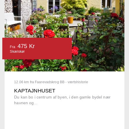
475 Kr
Fra
Skælskør
12.06 km fra Faarevadskrog BB - værtshistorie
KAPTAJNHUSET
Du kan bo i centrum af byen, i den gamle bydel nær
havnen og...