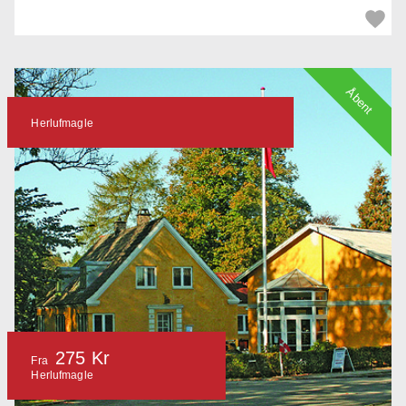
Åbent
Herlufmagle
275 Kr
Fra
Herlufmagle