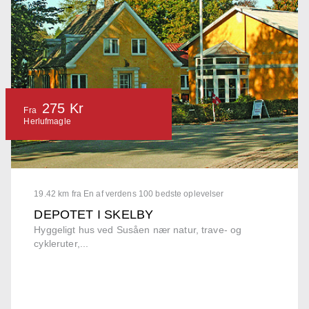
275 Kr
Fra
Herlufmagle
19.42 km fra En af verdens 100 bedste oplevelser
DEPOTET I SKELBY
Hyggeligt hus ved Susåen nær natur, trave- og
cykleruter,...