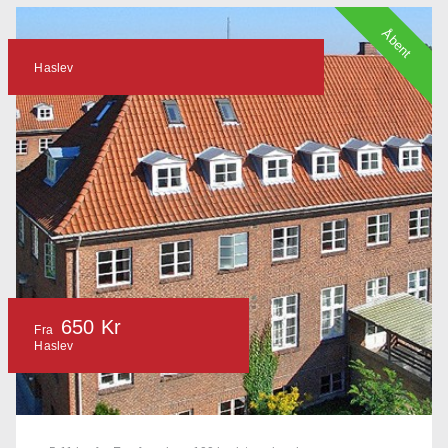
Åbent
Haslev
650 Kr
Fra
Haslev