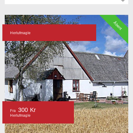
Åbent
Herlufmagle
300 Kr
Fra
Herlufmagle