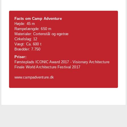
Facts om Camp Adventure
Højde: 45 m
Rampelængde: 650 m
Materialer: Cortenstål og egetræ
Cirkelslag: 12
Vægt: Ca. 600 t
Brædder: 7.750
Priser:
Førsteplads ICONIC Award 2017 - Visionary Architecture
Finale World Architecture Festival 2017
www.campadventure.dk