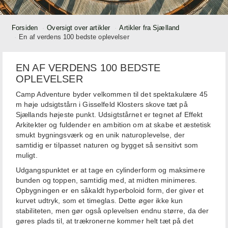
Forsiden
Oversigt over artikler
Artikler fra Sjælland
En af verdens 100 bedste oplevelser
EN AF VERDENS 100 BEDSTE
OPLEVELSER
Camp Adventure byder velkommen til det spektakulære 45
m høje udsigtstårn i Gisselfeld Klosters skove tæt på
Sjællands højeste punkt. Udsigtstårnet er tegnet af Effekt
Arkitekter og fuldender en ambition om at skabe et æstetisk
smukt bygningsværk og en unik naturoplevelse, der
samtidig er tilpasset naturen og bygget så sensitivt som
muligt.
Udgangspunktet er at tage en cylinderform og maksimere
bunden og toppen, samtidig med, at midten minimeres.
Opbygningen er en såkaldt hyperboloid form, der giver et
kurvet udtryk, som et timeglas. Dette øger ikke kun
stabiliteten, men gør også oplevelsen endnu større, da der
gøres plads til, at trækronerne kommer helt tæt på det