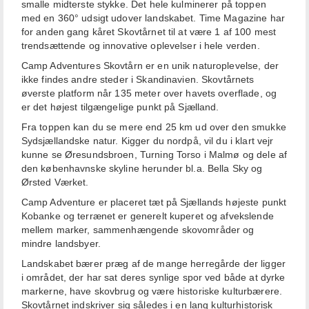
smalle midterste stykke. Det hele kulminerer på toppen
med en 360° udsigt udover landskabet. Time Magazine har
for anden gang kåret Skovtårnet til at være 1 af 100 mest
trendsættende og innovative oplevelser i hele verden.
Camp Adventures Skovtårn er en unik naturoplevelse, der
ikke findes andre steder i Skandinavien. Skovtårnets
øverste platform når 135 meter over havets overflade, og
er det højest tilgængelige punkt på Sjælland.
Fra toppen kan du se mere end 25 km ud over den smukke
Sydsjællandske natur. Kigger du nordpå, vil du i klart vejr
kunne se Øresundsbroen, Turning Torso i Malmø og dele af
den københavnske skyline herunder bl.a. Bella Sky og
Ørsted Værket.
Camp Adventure er placeret tæt på Sjællands højeste punkt
Kobanke og terrænet er generelt kuperet og afvekslende
mellem marker, sammenhængende skovområder og
mindre landsbyer.
Landskabet bærer præg af de mange herregårde der ligger
i området, der har sat deres synlige spor ved både at dyrke
markerne, have skovbrug og være historiske kulturbærere.
Skovtårnet indskriver sig således i en lang kulturhistorisk