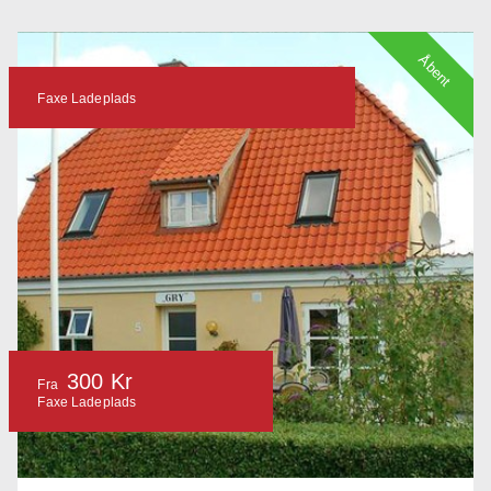
Åbent
Faxe Ladeplads
300 Kr
Fra
Faxe Ladeplads