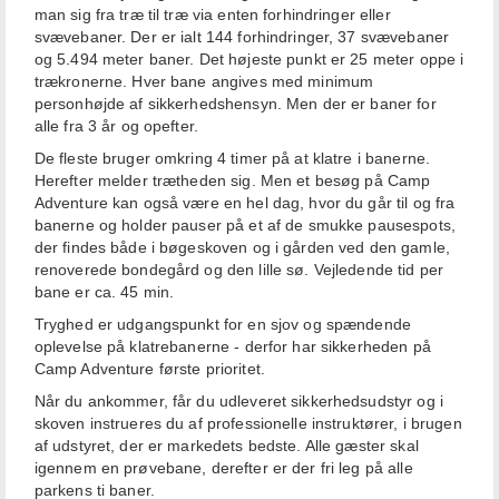
man sig fra træ til træ via enten forhindringer eller
svævebaner. Der er ialt 144 forhindringer, 37 svævebaner
og 5.494 meter baner. Det højeste punkt er 25 meter oppe i
trækronerne. Hver bane angives med minimum
personhøjde af sikkerhedshensyn. Men der er baner for
alle fra 3 år og opefter.
De fleste bruger omkring 4 timer på at klatre i banerne.
Herefter melder trætheden sig. Men et besøg på Camp
Adventure kan også være en hel dag, hvor du går til og fra
banerne og holder pauser på et af de smukke pausespots,
der findes både i bøgeskoven og i gården ved den gamle,
renoverede bondegård og den lille sø. Vejledende tid per
bane er ca. 45 min.
Tryghed er udgangspunkt for en sjov og spændende
oplevelse på klatrebanerne - derfor har sikkerheden på
Camp Adventure første prioritet.
Når du ankommer, får du udleveret sikkerhedsudstyr og i
skoven instrueres du af professionelle instruktører, i brugen
af udstyret, der er markedets bedste. Alle gæster skal
igennem en prøvebane, derefter er der fri leg på alle
parkens ti baner.