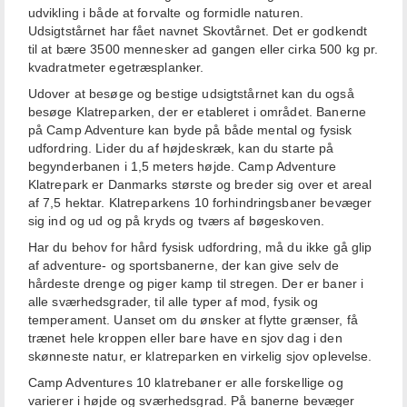
udvikling i både at forvalte og formidle naturen.
Udsigtstårnet har fået navnet Skovtårnet. Det er godkendt
til at bære 3500 mennesker ad gangen eller cirka 500 kg pr.
kvadratmeter egetræsplanker.
Udover at besøge og bestige udsigtstårnet kan du også
besøge Klatreparken, der er etableret i området. Banerne
på Camp Adventure kan byde på både mental og fysisk
udfordring. Lider du af højdeskræk, kan du starte på
begynderbanen i 1,5 meters højde.
Camp Adventure
Klatrepark er Danmarks største og breder sig over et areal
af 7,5 hektar. Klatreparkens 10 forhindringsbaner bevæger
sig ind og ud og på kryds og tværs af bøgeskoven.
Har du behov for hård fysisk udfordring, må du ikke gå glip
af adventure- og sportsbanerne, der kan give selv de
hårdeste drenge og piger kamp til stregen. Der er baner i
alle sværhedsgrader, til alle typer af mod, fysik og
temperament. Uanset om du ønsker at flytte grænser, få
trænet hele kroppen eller bare have en sjov dag i den
skønneste natur, er klatreparken en virkelig sjov oplevelse.
Camp Adventures 10 klatrebaner er alle forskellige og
varierer i højde og sværhedsgrad. På banerne bevæger