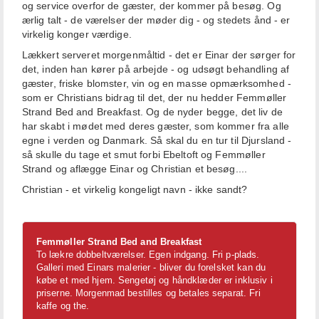
og service overfor de gæster, der kommer på besøg. Og
ærlig talt - de værelser der møder dig - og stedets ånd - er
virkelig konger værdige.
Lækkert serveret morgenmåltid - det er Einar der sørger for
det, inden han kører på arbejde - og udsøgt behandling af
gæster, friske blomster, vin og en masse opmærksomhed -
som er Christians bidrag til det, der nu hedder Femmøller
Strand Bed and Breakfast. Og de nyder begge, det liv de
har skabt i mødet med deres gæster, som kommer fra alle
egne i verden og Danmark. Så skal du en tur til Djursland -
så skulle du tage et smut forbi Ebeltoft og Femmøller
Strand og aflægge Einar og Christian et besøg....
Christian - et virkelig kongeligt navn - ikke sandt?
Femmøller Strand Bed and Breakfast
To lækre dobbeltværelser. Egen indgang. Fri p-plads.
Galleri med Einars malerier - bliver du forelsket kan du
købe et med hjem. Sengetøj og håndklæder er inklusiv i
priserne. Morgenmad bestilles og betales separat. Fri
kaffe og the.