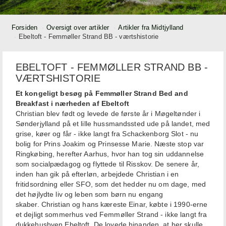
Forsiden
Oversigt over artikler
Artikler fra Midtjylland
Ebeltoft - Femmøller Strand BB - værtshistorie
EBELTOFT - FEMMØLLER STRAND BB -
VÆRTSHISTORIE
Et kongeligt besøg på Femmøller Strand Bed and
Breakfast i nærheden af Ebeltoft
Christian blev født og levede de første år i Møgeltønder i
Sønderjylland på et lille hussmandssted ude på landet, med
grise, køer og får - ikke langt fra Schackenborg Slot - nu
bolig for Prins Joakim og Prinsesse Marie. Næste stop var
Ringkøbing, herefter Aarhus, hvor han tog sin uddannelse
som socialpædagog og flyttede til Risskov. De senere år,
inden han gik på efterløn, arbejdede Christian i en
fritidsordning eller SFO, som det hedder nu om dage, med
det højlydte liv og leben som børn nu engang
skaber. Christian og hans kæreste Einar, købte i 1990-erne
et dejligt sommerhus ved Femmøller Strand - ikke langt fra
dukkehusbyen Ebeltoft. De lovede hinanden, at her skulle