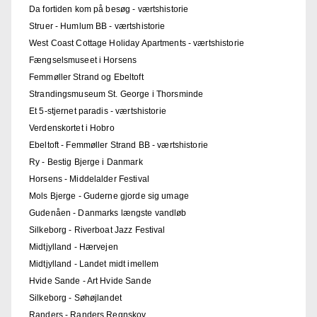
Da fortiden kom på besøg - værtshistorie
Struer - Humlum BB - værtshistorie
West Coast Cottage Holiday Apartments - værtshistorie
Fængselsmuseet i Horsens
Femmøller Strand og Ebeltoft
Strandingsmuseum St. George i Thorsminde
Et 5-stjernet paradis - værtshistorie
Verdenskortet i Hobro
Ebeltoft - Femmøller Strand BB - værtshistorie
Ry - Bestig Bjerge i Danmark
Horsens - Middelalder Festival
Mols Bjerge - Guderne gjorde sig umage
Gudenåen - Danmarks længste vandløb
Silkeborg - Riverboat Jazz Festival
Midtjylland - Hærvejen
Midtjylland - Landet midt imellem
Hvide Sande - Art Hvide Sande
Silkeborg - Søhøjlandet
Randers - Randers Regnskov