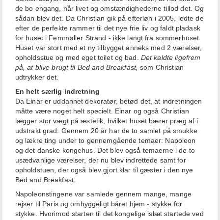
de bo engang, når livet og omstændighederne tillod det. Og
sådan blev det. Da Christian gik på efterløn i 2005, ledte de
efter de perfekte rammer til det nye frie liv og faldt pladask
for huset i Femmøller Strand - ikke langt fra sommerhuset.
Huset var stort med et ny tilbygget anneks med 2 værelser,
opholdsstue og med eget toilet og bad.
Det kaldte ligefrem
på, at blive brugt til Bed and Breakfast,
som Christian
udtrykker det.
En helt særlig indretning
Da Einar er uddannet dekoratør, betød det, at indretningen
måtte være noget helt specielt. Einar og også Christian
lægger stor vægt på æstetik, hvilket huset bærer præg af i
udstrakt grad. Gennem 20 år har de to samlet på smukke
og lækre ting under to gennemgående temaer: Napoleon
og det danske kongehus. Det blev også temaerne i de to
usædvanlige værelser, der nu blev indrettede samt for
opholdstuen, der også blev gjort klar til gæster i den nye
Bed and Breakfast.
Napoleonstingene var samlede gennem mange, mange
rejser til Paris og omhyggeligt båret hjem - stykke for
stykke. Hvorimod starten til det kongelige islæt startede ved