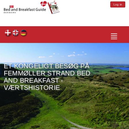
Log in
Toggle
navigatio
ET KONGELIGT BESØG PÅ
FEMMØLLER STRAND BED
AND BREAKFAST -
VÆRTSHISTORIE