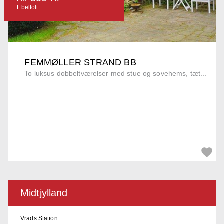
Ebeltoft
FEMMØLLER STRAND BB
To luksus dobbeltværelser med stue og sovehems, tæt...
Midtjylland
Vrads Station