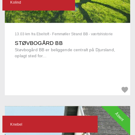
Kolind
13.03 km fra Ebeltoft - Femmøller Strand BB - værtshistorie
STØVBOGÅRD BB
Støvbogård BB er beliggende centralt på Djursland,
oplagt sted for...
Åbent
Knebel