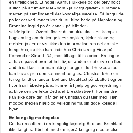
en tilfældighed. Et hotel i Aarhus lukkede og der blev holdt
aution på alt inventaret - som - ja rigtigt gættet - rummede
starten på samlingen til det kongelige værelse. Så langt ude
på landet ved vandet kan du nu hilse både på Napoleon og
Dronning Ingrid på én gang - på billeder -
selvfølgelig... Overalt finder du smukke ting - en komplet
bogsamling om de kongeliges smykker, kjoler, slotte og
møbler, ja der er vist ikke den information om det danske
kongehus, du ikke kan finde hos Christian og Einar på
Femmøller Strand. Nå, men tilbage til historien. En ting er
at have passet børn et helt liv, en anden er at drive en Bed
and Breakfast, når man aldrig har gjort det før. Gode råd
kan blive dyre i den sammenhæng. Så Christian kørte en
tur og fandt en anden Bed and Breakfast på Ebeltoft egnen,
hvor han håbede på, at kunne få hjælp og god vejledning i
at blive den perfekte Bed and Breakfastvært. For mindre
kan ikke gøre det, når det er Christian du taler med. Han
modtog megen hjælp og vejledning fra sin gode kollega i
byen.
En kongelig modtagelse
Det har resulteret i en kongelig-kejserlig Bed and Breakfast
ikke langt fra Ebeltoft med en ligeså kongelig modtagelse