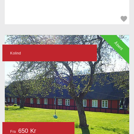
Åbent
Kolind
650 Kr
Fra