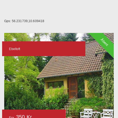
Gps: 56.231739,10.609418
Åbent
Ebeltoft
350 Kr
Fra