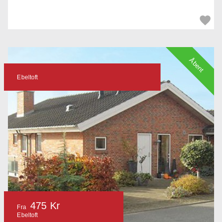
Åbent
Ebeltoft
475 Kr
Fra
Ebeltoft