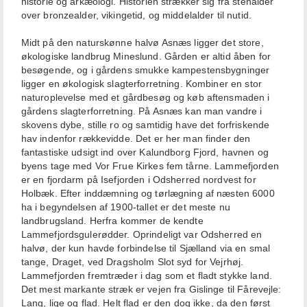
historie og arkæologi. Historien strækker sig fra stenalder
over bronzealder, vikingetid, og middelalder til nutid.
Midt på den naturskønne halvø Asnæs ligger det store,
økologiske landbrug Mineslund. Gården er altid åben for
besøgende, og i gårdens smukke kampestensbygninger
ligger en økologisk slagterforretning. Kombiner en stor
naturoplevelse med et gårdbesøg og køb aftensmaden i
gårdens slagterforretning. På Asnæs kan man vandre i
skovens dybe, stille ro og samtidig have det forfriskende
hav indenfor rækkevidde. Det er her man finder den
fantastiske udsigt ind over Kalundborg Fjord, havnen og
byens tage med Vor Frue Kirkes fem tårne. Lammefjorden
er en fjordarm på Isefjorden i Odsherred nordvest for
Holbæk. Efter inddæmning og tørlægning af næsten 6000
ha i begyndelsen af 1900-tallet er det meste nu
landbrugsland. Herfra kommer de kendte
Lammefjordsgulerødder. Oprindeligt var Odsherred en
halvø, der kun havde forbindelse til Sjælland via en smal
tange, Draget, ved Dragsholm Slot syd for Vejrhøj.
Lammefjorden fremtræder i dag som et fladt stykke land.
Det mest markante stræk er vejen fra Gislinge til Fårevejle:
Lang, lige og flad. Helt flad er den dog ikke, da den først