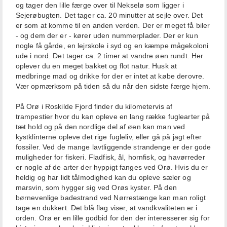
og tager den lille færge over til Nekselø som ligger i
Sejerøbugten. Det tager ca. 20 minutter at sejle over. Det
er som at komme til en anden verden. Der er meget få biler
- og dem der er - kører uden nummerplader. Der er kun
nogle få gårde, en lejrskole i syd og en kæmpe mågekoloni
ude i nord. Det tager ca. 2 timer at vandre øen rundt. Her
oplever du en meget bakket og flot natur. Husk at
medbringe mad og drikke for der er intet at købe derovre.
Vær opmærksom på tiden så du når den sidste færge hjem.
På Orø i Roskilde Fjord finder du kilometervis af
trampestier hvor du kan opleve en lang række fuglearter på
tæt hold og på den nordlige del af øen kan man ved
kystklinterne opleve det rige fugleliv, eller gå på jagt efter
fossiler. Ved de mange lavtliggende strandenge er der gode
muligheder for fiskeri. Fladfisk, ål, hornfisk, og havørreder
er nogle af de arter der hyppigt fanges ved Orø. Hvis du er
heldig og har lidt tålmodighed kan du opleve sæler og
marsvin, som hygger sig ved Orøs kyster. På den
børnevenlige badestrand ved Nørrestænge kan man roligt
tage en dukkert. Det blå flag viser, at vandkvaliteten er i
orden. Orø er en lille godbid for den der interesserer sig for