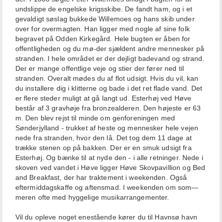
undslippe de engelske krigsskibe. De fandt ham, og i et
gevaldigt søslag bukkede Willemoes og hans skib under
over for overmagten. Han ligger med nogle af sine folk
begravet på Odden Kirkegård. Hele bugten er åben for
offentligheden og du mø-der sjældent andre mennesker på
stranden. I hele området er der dejligt badevand og strand.
Der er mange offentlige veje og stier der fører ned til
stranden. Overalt mødes du af flot udsigt. Hvis du vil, kan
du installere dig i klitterne og bade i det ret flade vand. Det
er flere steder muligt at gå langt ud. Esterhøj ved Høve
består af 3 gravhøje fra bronzealderen. Den højeste er 63
m. Den blev rejst til minde om genforeningen med
Sønderjylland - trukket af heste og mennesker hele vejen
nede fra stranden, hvor den lå. Det tog dem 11 dage at
trække stenen op på bakken. Der er en smuk udsigt fra
Esterhøj. Og bænke til at nyde den - i alle retninger. Nede i
skoven ved vandet i Høve ligger Høve Skovpavillion og Bed
and Breakfast, der har traktement i weekenden. Også
eftermiddagskaffe og aftensmad. I weekenden om som—
meren ofte med hyggelige musikarrangementer.
Vil du opleve noget enestående kører du til Havnsø havn