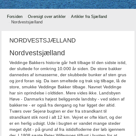
Forsiden
Oversigt over artikler
Artikler fra Sjælland
Nordvestsjælland
NORDVESTSJÆLLAND
Nordvestsjælland
Veddinge Bakkers historie går helt tilbage til den sidste istid,
der sluttede for omkring 10.000 år siden. De store bakker
dannedes af ismasserne, der skubbede bunker af sten grus
og jord foran sig. Da isen smeltede og trak sig tilbage, lå de
store, smukke Veddinge Bakker tilbage. Navnet Veddinge
har sin oprindelse i oldtiden. Mere vides ikke. Landsbyen
Høve - Danmarks højest beliggende landsby - ved siden af
bakkerne - er også fra dengang og har ligget der altid.
Tværs over Sejerø bugten er der fra strandkant til
strandkant stik nord i alt 12 km. Vejret er ofte klart, og der
er en herlig udsigt. Ude i bugten er vandet mange steder
meget dybt - på grund af fra istidsfloderne der løb igennem
der. I 1808 søgte Peter Willemoes tilflugt i bugten for at