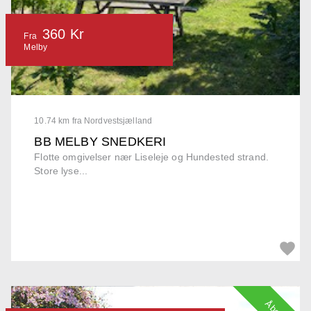
360 Kr
Fra
Melby
10.74 km fra Nordvestsjælland
BB MELBY SNEDKERI
Flotte omgivelser nær Liseleje og Hundested strand.
Store lyse...
Åbent