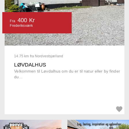
400 Kr
Fra
Frederiksværk
14.75 km fra Nordvestsjælland
LØVDALHUS
Velkommen til Løvdalhus om du er til natur eller by finder
du...