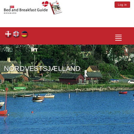
Log in
Toggle
navigatio
NORDVESTSJÆLLAND