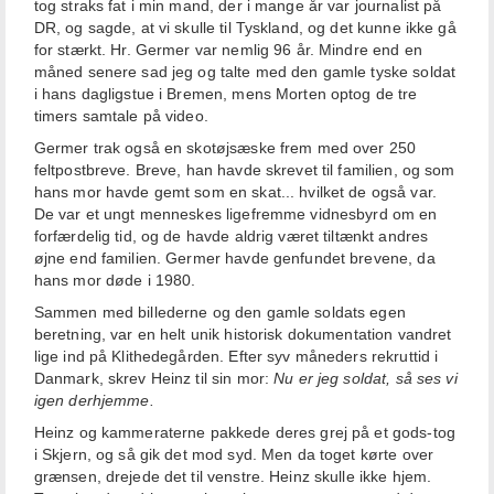
tog straks fat i min mand, der i mange år var journalist på
DR, og sagde, at vi skulle til Tyskland, og det kunne ikke gå
for stærkt. Hr. Germer var nemlig 96 år. Mindre end en
måned senere sad jeg og talte med den gamle tyske soldat
i hans dagligstue i Bremen, mens Morten optog de tre
timers samtale på video.
Germer trak også en skotøjsæske frem med over 250
feltpostbreve. Breve, han havde skrevet til familien, og som
hans mor havde gemt som en skat... hvilket de også var.
De var et ungt menneskes ligefremme vidnesbyrd om en
forfærdelig tid, og de havde aldrig været tiltænkt andres
øjne end familien. Germer havde genfundet brevene, da
hans mor døde i 1980.
Sammen med billederne og den gamle soldats egen
beretning, var en helt unik historisk dokumentation vandret
lige ind på Klithedegården. Efter syv måneders rekruttid i
Danmark, skrev Heinz til sin mor:
Nu er jeg soldat, så ses vi
igen derhjemme.
Heinz og kammeraterne pakkede deres grej på et gods-tog
i Skjern, og så gik det mod syd. Men da toget kørte over
grænsen, drejede det til venstre. Heinz skulle ikke hjem.