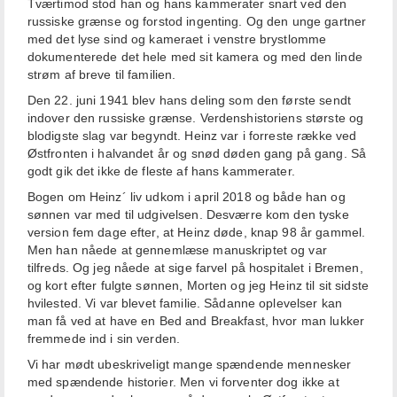
Tværtimod stod han og hans kammerater snart ved den
russiske grænse og forstod ingenting. Og den unge gartner
med det lyse sind og kameraet i venstre brystlomme
dokumenterede det hele med sit kamera og med den linde
strøm af breve til familien.
Den 22. juni 1941 blev hans deling som den første sendt
indover den russiske grænse. Verdenshistoriens største og
blodigste slag var begyndt. Heinz var i forreste række ved
Østfronten i halvandet år og snød døden gang på gang. Så
godt gik det ikke de fleste af hans kammerater.
Bogen om Heinz´ liv udkom i april 2018 og både han og
sønnen var med til udgivelsen. Desværre kom den tyske
version fem dage efter, at Heinz døde, knap 98 år gammel.
Men han nåede at gennemlæse manuskriptet og var
tilfreds. Og jeg nåede at sige farvel på hospitalet i Bremen,
og kort efter fulgte sønnen, Morten og jeg Heinz til sit sidste
hvilested. Vi var blevet familie. Sådanne oplevelser kan
man få ved at have en Bed and Breakfast, hvor man lukker
fremmede ind i sin verden.
Vi har mødt ubeskriveligt mange spændende mennesker
med spændende historier. Men vi forventer dog ikke at