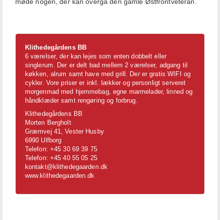
møde nogen, der kan overgå den gamle Østfrontveteran.
Klithedegårdens BB
6 værelser, der kan lejes som enten dobbelt eller
singlerum. Der er delt bad mellem 2 værelser, adgang til
køkken, alrum samt have med grill. Der er gratis WIFI og
cykler. Vore priser er inkl. lækker og personligt serveret
morgenmad med hjemmebag, egne marmelader, linned og
håndklæder samt rengøring og forbrug.
Klithedegårdens BB
Morten Bergholt
Græmvej 41, Vester Husby
6990 Ulfborg
Telefon: +45 30 69 39 75
Telefon: +45 40 55 05 25
kontakt@klithedegaarden.dk
www.klithedegaarden.dk