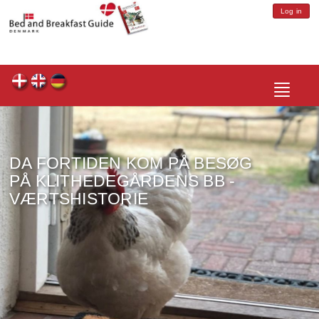
Log in
Toggle
navigatio
DA FORTIDEN KOM PÅ BESØG
PÅ KLITHEDEGÅRDENS BB -
VÆRTSHISTORIE