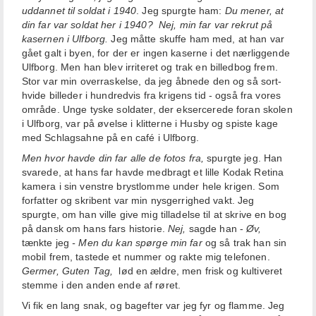
uddannet til soldat i 1940
. Jeg spurgte ham:
Du mener, at
din far var soldat her i 1940?
Nej, min far var rekrut på
kasernen i Ulfborg.
Jeg måtte skuffe ham med, at han var
gået galt i byen, for der er ingen ka
serne i det nærliggende
Ulfborg. Men han blev irriteret og trak en billedbog frem.
Stor var min overraskelse, da jeg åbnede den og så sort-
hvide billeder i hundredvis fra krigens tid - også fra vores
område. Unge tyske soldater, der eksercerede foran skolen
i Ulfborg, var på øvelse i klitterne i Husby og spiste kage
med Schlagsahne på en café i Ulfborg.
Men hvor havde din far alle de fotos fra,
spurgte jeg. Han
svarede, at hans far havde medbragt et lille Kodak Retina
kamera i sin venstre brystlomme under hele krigen. Som
forfatter og skribent var min nysgerrighed vakt. Jeg
spurgte, om han ville give mig tilladelse til at skrive en bog
på dansk om hans fars historie.
Nej,
sagde han -
Øv,
tænkte jeg
- Men du kan spørge min far
og så trak han sin
mobil frem, tastede et nummer og rakte mig telefonen.
Germer, Guten Tag,
lød en ældre, men frisk og kultiveret
stemme i den anden ende af røret.
Vi fik en lang snak, og bagefter var jeg fyr og flamme. Jeg