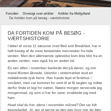
Forsiden
Oversigt over artikler
Artikler fra Midtjylland
Da fortiden kom på besøg - værtshistorie
DA FORTIDEN KOM PÅ BESØG -
VÆRTSHISTORIE
I løbet af vores 11 sæsoner med Bed and Breakfast, har vi
haft besøg af de mest fantastiske mennesker fra hele
verden. Men den allerstørste oplevelse kom ikke blot fra en
anden verden, men også fra en anden tid.
En sen aften i november bankede det på døren, og min
mand Morten åbnede. Udenfor i vintermørket stod en
midaldrende tysk herre. Han havde lejet et feriehus i
området, men var kommet for sent til at få nøglen og måtte
derfor finde et logi for natten. Næste morgen serverede jeg
morgenmad, og som vi har for vane, snakkede jeg med
ham.
Hvad skal du her, alene i november måned?
Det var lidt
besynderligt.
Jo, jeg vil gerne se den egn hvor min far blev