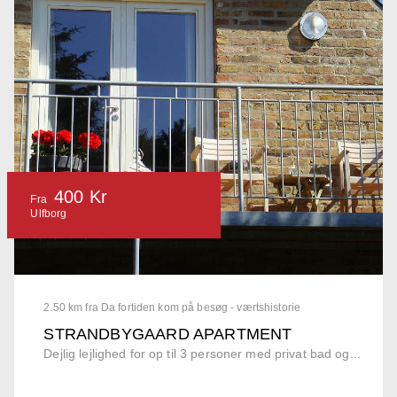
400 Kr
Fra
Ulfborg
2.50 km fra Da fortiden kom på besøg - værtshistorie
STRANDBYGAARD APARTMENT
Dejlig lejlighed for op til 3 personer med privat bad og...