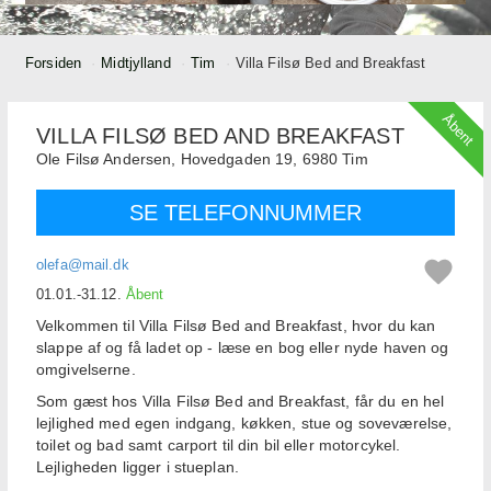
Forsiden
Midtjylland
Tim
Villa Filsø Bed and Breakfast
Åbent
VILLA FILSØ BED AND BREAKFAST
Ole Filsø Andersen,
Hovedgaden 19,
6980
Tim
SE TELEFONNUMMER
olefa@mail.dk
01.01.-31.12.
Åbent
Velkommen til Villa Filsø Bed and Breakfast, hvor du kan
slappe af og få ladet op - læse en bog eller nyde haven og
omgivelserne.
Som gæst hos Villa Filsø Bed and Breakfast, får du en hel
lejlighed med egen indgang, køkken, stue og soveværelse,
toilet og bad samt carport til din bil eller motorcykel.
Lejligheden ligger i stueplan.