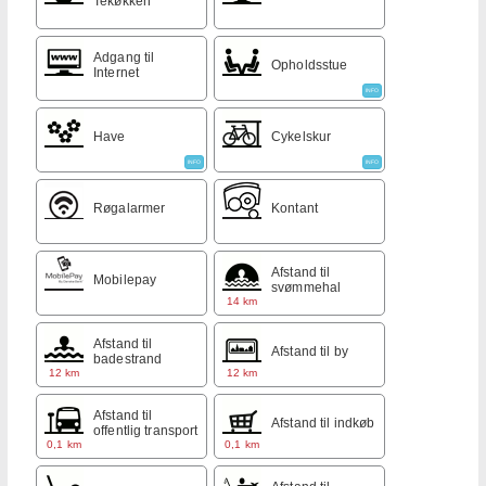
Tekøkken
Adgang til
Opholdsstue
Internet
INFO
Have
Cykelskur
INFO
INFO
Røgalarmer
Kontant
Afstand til
Mobilepay
svømmehal
14 km
Afstand til
Afstand til by
badestrand
12 km
12 km
Afstand til
Afstand til indkøb
offentlig transport
0,1 km
0,1 km