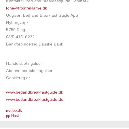
Kontakt til Bed and Breakfastguide Danmark:
lone@frostreklame.dk
Udgiver: Bed and Breakfast Guide ApS
Nyborgvej 7
5750 Ringe
CVR 41516232
Bankforbindelse: Danske Bank
Handelsbetingelser
Abonnementsbetingelser
Cookieregler
www.bedandbreakfastguide.dk
www.bedandbreakfastguide.de
net-bb.dk
jip.Host