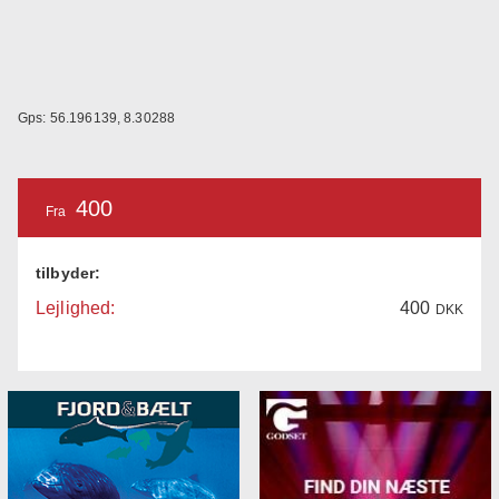
Gps: 56.196139, 8.30288
400
Fra
tilbyder:
Lejlighed:
400
DKK