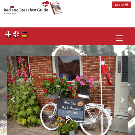
Log in
Toggle
navigatio