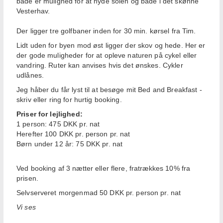
både er mulighed for at nyde solen og bade i det skønne
Vesterhav.
Der ligger tre golfbaner inden for 30 min. kørsel fra Tim.
Lidt uden for byen mod øst ligger der skov og hede. Her er
der gode muligheder for at opleve naturen på cykel eller
vandring. Ruter kan anvises hvis det ønskes. Cykler
udlånes.
Jeg håber du får lyst til at besøge mit Bed and Breakfast -
skriv eller ring for hurtig booking.
Priser for lejlighed:
1 person: 475 DKK pr. nat
Herefter 100 DKK pr. person pr. nat
Børn under 12 år: 75 DKK pr. nat
Ved booking af 3 nætter eller flere, fratrækkes 10% fra
prisen.
Selvserveret morgenmad 50 DKK pr. person pr. nat
Vi ses