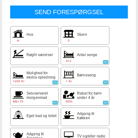
Hus
Stuen
H
0
Røgfri værelser
Antal senge
4+1
INFO
Mulighed for
Børneseng
ekstra opredning
+100 Kr
+ Kr
INFO
INFO
Selvserveret
Rabat for børn
morgenmad
under 4 år
MS+75
-50%
INFO
INFO
Adgang til
Eget bad og toilet
Køkken
Adgang til
TV og/eller radio