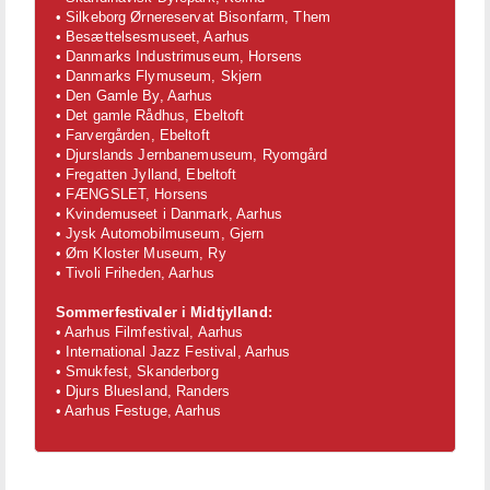
• Silkeborg Ørnereservat Bisonfarm, Them
• Besættelsesmuseet, Aarhus
• Danmarks Industrimuseum, Horsens
• Danmarks Flymuseum, Skjern
• Den Gamle By, Aarhus
• Det gamle Rådhus, Ebeltoft
• Farvergården, Ebeltoft
• Djurslands Jernbanemuseum, Ryomgård
• Fregatten Jylland, Ebeltoft
• FÆNGSLET, Horsens
• Kvindemuseet i Danmark, Aarhus
• Jysk Automobilmuseum, Gjern
• Øm Kloster Museum, Ry
• Tivoli Friheden, Aarhus
Sommerfestivaler i Midtjylland:
• Aarhus Filmfestival, Aarhus
• International Jazz Festival, Aarhus
• Smukfest, Skanderborg
• Djurs Bluesland, Randers
• Aarhus Festuge, Aarhus