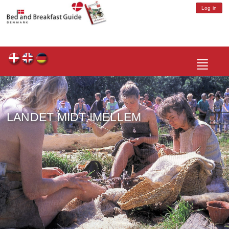
Log in
Toggle
navigatio
LANDET MIDT IMELLEM