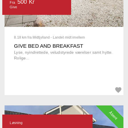
500 Kr
Fra
Give
8.18 km fra Midtjylland - Landet midt imellem
GIVE BED AND BREAKFAST
Lyse, nyindrettede, veludstyrede værelser samt hytte.
Rolige...
Åbent
Løsning