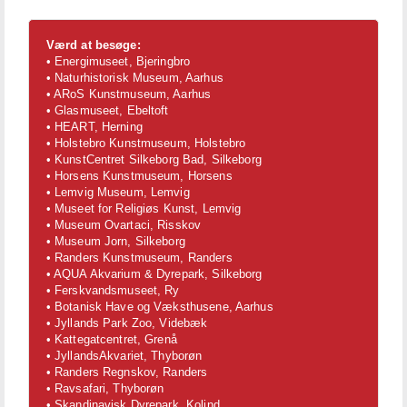
Værd at besøge:
• Energimuseet, Bjeringbro
• Naturhistorisk Museum, Aarhus
• ARoS Kunstmuseum, Aarhus
• Glasmuseet, Ebeltoft
• HEART, Herning
• Holstebro Kunstmuseum, Holstebro
• KunstCentret Silkeborg Bad, Silkeborg
• Horsens Kunstmuseum, Horsens
• Lemvig Museum, Lemvig
• Museet for Religiøs Kunst, Lemvig
• Museum Ovartaci, Risskov
• Museum Jorn, Silkeborg
• Randers Kunstmuseum, Randers
• AQUA Akvarium & Dyrepark, Silkeborg
• Ferskvandsmuseet, Ry
• Botanisk Have og Væksthusene, Aarhus
• Jyllands Park Zoo, Videbæk
• Kattegatcentret, Grenå
• JyllandsAkvariet, Thyborøn
• Randers Regnskov, Randers
• Ravsafari, Thyborøn
• Skandinavisk Dyrepark, Kolind