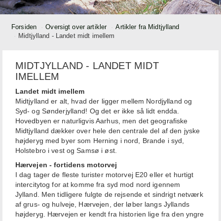
Forsiden
Oversigt over artikler
Artikler fra Midtjylland
Midtjylland - Landet midt imellem
MIDTJYLLAND - LANDET MIDT
IMELLEM
Landet midt imellem
Midtjylland er alt, hvad der ligger mellem Nordjylland og
Syd- og Sønderjylland! Og det er ikke så lidt endda.
Hovedbyen er naturligvis Aarhus, men det geografiske
Midtjylland dækker over hele den centrale del af den jyske
højderyg med byer som Herning i nord, Brande i syd,
Holstebro i vest og Samsø i øst.
Hærvejen - fortidens motorvej
I dag tager de fleste turister motorvej E20 eller et hurtigt
intercitytog for at komme fra syd mod nord igennem
Jylland. Men tidligere fulgte de rejsende et sindrigt netværk
af grus- og hulveje, Hærvejen, der løber langs Jyllands
højderyg. Hærvejen er kendt fra historien lige fra den yngre