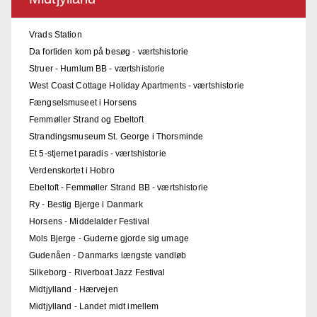
Vrads Station
Da fortiden kom på besøg - værtshistorie
Struer - Humlum BB - værtshistorie
West Coast Cottage Holiday Apartments - værtshistorie
Fængselsmuseet i Horsens
Femmøller Strand og Ebeltoft
Strandingsmuseum St. George i Thorsminde
Et 5-stjernet paradis - værtshistorie
Verdenskortet i Hobro
Ebeltoft - Femmøller Strand BB - værtshistorie
Ry - Bestig Bjerge i Danmark
Horsens - Middelalder Festival
Mols Bjerge - Guderne gjorde sig umage
Gudenåen - Danmarks længste vandløb
Silkeborg - Riverboat Jazz Festival
Midtjylland - Hærvejen
Midtjylland - Landet midt imellem