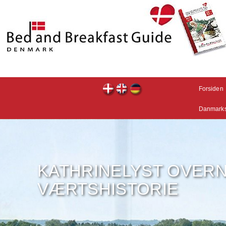
Forsiden
Danmarks
KATHRINELYST OVERN
VÆRTSHISTORIE