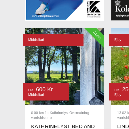
Åbent
Middelfart
Ejby
600 Kr
25
Fra
Fra
Middelfart
Ejby
0.00 km fra Kathrinelyst Overnatning -
13.02 k
værtshistorie
værtshi
KATHRINELYST BED AND
LIN