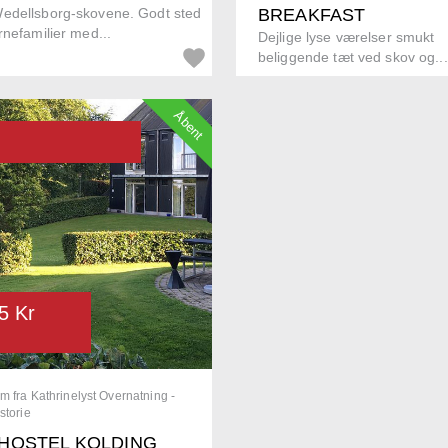
edellsborg-skovene. Godt sted
BREAKFAST
rnefamilier med...
Dejlige lyse værelser smukt
beliggende tæt ved skov og...
Åbent
5 Kr
m fra Kathrinelyst Overnatning -
storie
HOSTEL KOLDING