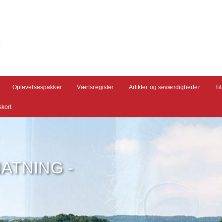
Oplevelsespakker
Værtsregister
Artikler og seværdigheder
Ti
kort
ATNING -