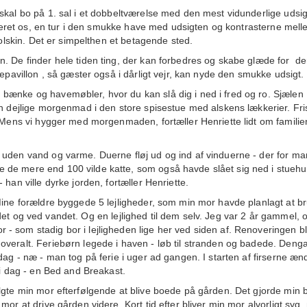
skal bo på 1. sal i et dobbeltværelse med den mest vidunderlige udsig
alleret os, en tur i den smukke have med udsigten og kontrasterne mel
solskin. Det er simpelthen et betagende sted.
. De finder hele tiden ting, der kan forbedres og skabe glæde for
de
vepavillon , så gæster også i dårligt vejr, kan nyde den smukke udsigt.
bænke og havemøbler, hvor du kan slå dig i ned i fred og ro. Sjælen
en dejlige morgenmad i den store spisestue med alskens lækkerier. Fri
. Mens vi hygger med morgenmaden, fortæller Henriette lidt om familie
 uden vand og varme. Duerne fløj ud og ind af vinduerne - der for m
 de mere end 100 vilde katte, som også havde slået sig ned i stuehu
han ville dyrke jorden, fortæller Henriette.
Mine forældre byggede 5 lejligheder, som min mor havde planlagt at b
 landet og ved vandet. Og en lejlighed til dem selv. Jeg var 2 år gammel, 
- som stadig bor i lejligheden lige her ved siden af. Renoveringen b
overalt. Feriebørn legede i haven - løb til stranden og badede. Deng
dag - næ - man tog på ferie i uger ad gangen. I starten af firserne æ
 i dag - en Bed and Breakast.
lgte min mor efterfølgende at blive boede på gården. Det gjorde min 
mor at drive gården videre. Kort tid efter bliver min mor alvorligt syg