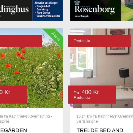
Åbent
Fredericia
0 Kr
400 Kr
Fra
Fredericia
m fra Kathrinelyst Overnatning -
16.14 km fra Kathrinelyst Overnatn
storie
værtshistorie
DEGÅRDEN
TRELDE BED AND