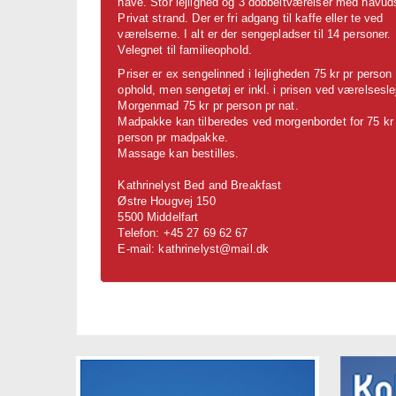
have. Stor lejlighed og 3 dobbeltværelser med havuds
Privat strand. Der er fri adgang til kaffe eller te ved
værelserne. I alt er der sengepladser til 14 personer.
Velegnet til familieophold.
Priser er ex sengelinned i lejligheden 75 kr pr person 
ophold, men sengetøj er inkl. i prisen ved værelsesle
Morgenmad 75 kr pr person pr nat.
Madpakke kan tilberedes ved morgenbordet for 75 kr
person pr madpakke.
Massage kan bestilles.
Kathrinelyst Bed and Breakfast
Østre Hougvej 150
5500 Middelfart
Telefon: +45 27 69 62 67
E-mail: kathrinelyst@mail.dk