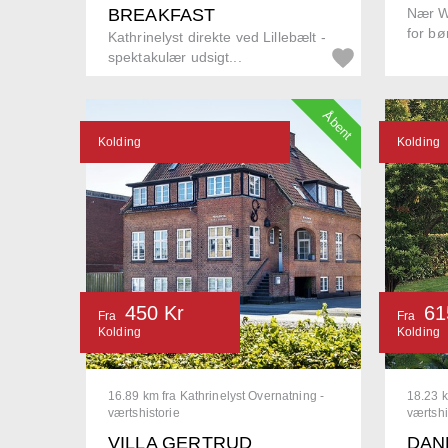
BREAKFAST
Nær W
for bø
Kathrinelyst direkte ved Lillebælt -
spektakulær udsigt...
Åbent
Kolding
Kolding
450 Kr
61
Fra
Fra
Kolding
Kolding
16.89 km fra Kathrinelyst Overnatning -
18.23 k
værtshistorie
værtshi
VILLA GERTRUD
DAN