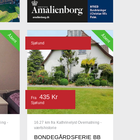
Åbent
Åbent
Sjølund
435 Kr
Fra
Sjølund
ing -
16.27 km fra Kathrinelyst Overnatning -
værtshistorie
BONDEGÅRDSFERIE BB