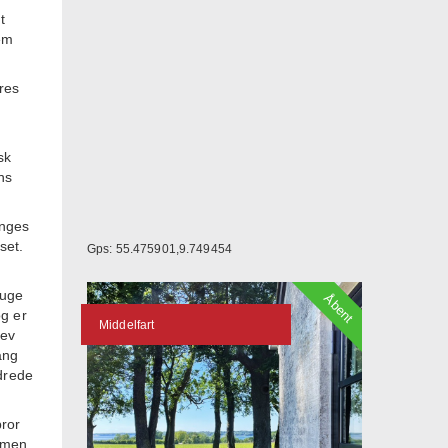
t
lem
res
sk
ns
anges
set.
Gps: 55.475901,9.749454
ruge
Åbent
og er
Middelfart
lev
ang
ndrede
bror
, men