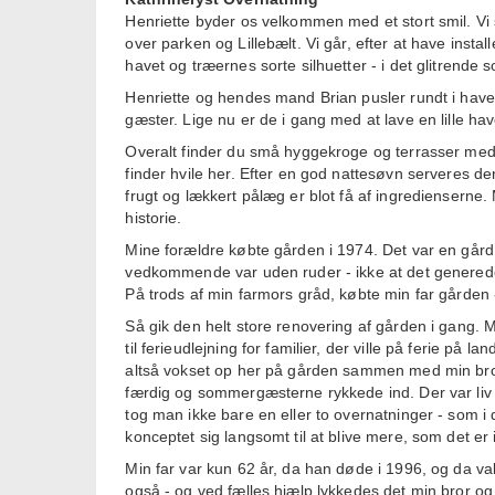
Henriette byder os velkommen med et stort smil. Vi 
over parken og Lillebælt. Vi går, efter at have inst
havet og træernes sorte silhuetter - i det glitrende 
Henriette og hendes mand Brian pusler rundt i haven
gæster. Lige nu er de i gang med at lave en lille ha
Overalt finder du små hyggekroge og terrasser med 
finder hvile her. Efter en god nattesøvn serveres d
frugt og lækkert pålæg er blot få af ingredienserne
historie.
Mine forældre købte gården i 1974. Det var en gård
vedkommende var uden ruder - ikke at det generede
På trods af min farmors gråd, købte min far gården - 
Så gik den helt store renovering af gården i gang. 
til ferieudlejning for familier, der ville på ferie på
altså vokset op her på gården sammen med min bror 
færdig og sommergæsterne rykkede ind. Der var liv 
tog man ikke bare en eller to overnatninger - som i 
konceptet sig langsomt til at blive mere, som det er
Min far var kun 62 år, da han døde i 1996, og da va
også - og ved fælles hjælp lykkedes det min bror og 