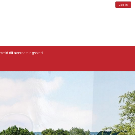
Log in
lmeld dit overnatningssted