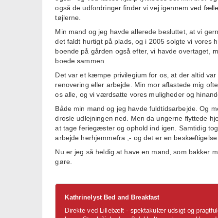
også de udfordringer finder vi vej igennem ved fælle
tøjlerne.
Min mand og jeg havde allerede besluttet, at vi gern
det faldt hurtigt på plads, og i 2005 solgte vi vores 
boende på gården også efter, vi havde overtaget, m
boede sammen.
Det var et kæmpe privilegium for os, at der altid va
renovering eller arbejde. Min mor aflastede mig oft
os alle, og vi værdsatte vores muligheder og hinand
Både min mand og jeg havde fuldtidsarbejde. Og med
drosle udlejningen ned. Men da ungerne flyttede h
at tage feriegæster og ophold ind igen. Samtidig to
arbejde herhjemmefra ,- og det er en beskæftigelse
Nu er jeg så heldig at have en mand, som bakker mig 
gøre.
Kathrinelyst Bed and Breakfast
Direkte ved Lillebælt - spektakulær udsigt og pragtful