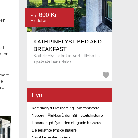
600 Kr
Fra
Men
Middelfart
KATHRINELYST BED AND
med
BREAKFAST
 for
Kathrinelyst direkte ved Lillebælt -
spektakulær udsigt...
yndte
ne
t.
Fyn
g
Kathrinelyst Overnatning - værtshistorie
Nyborg - Åløkkegården BB - værtshistorie
Havørred på Fyn - den elegante havørred
De berømte fynske malere
Musikfestivaler på Fyn