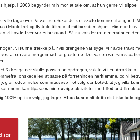
s hjælp. I 2003 begynder min mor at tale om, at hun gerne vil slippe
e ville tage over. Vi var tre søskende, der skulle komme til enighed. 
hus i Middelfart og flyttede tilbage til mit barndomshjem. Min mor blev
en vi havde hver vores husstand. Så nu var der tre generationer, der
r nogen, vi kunne trække på, hvis drengene var syge, vi havde travlt 
e ved at servere morgenmad for gæsterne. Det var en win-win situation
en.
 3 drenge der skulle passes og opdrages, valgte vi i en årrække at
jemmefra, ønskede jeg at satse på forretningen herhjemme, og vi beg
g jeg en uddannelse som massøse - et valg der betød, at jeg ville kun
 som nemt kan tilpasses mine øvrige aktiviteter med Bed and Breakfas
100% op i de valg, jeg tager. Ellers kunne alt dette slet ikke lade si
d stor