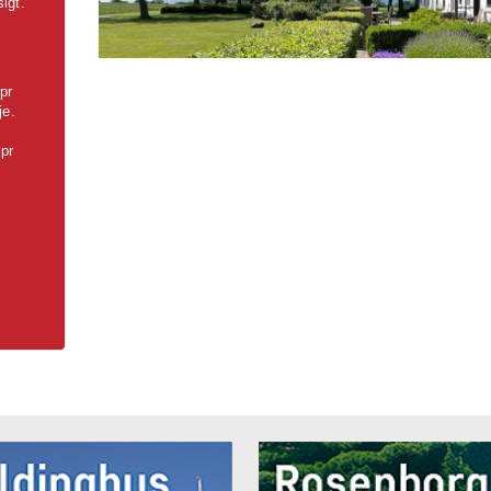
igt.
pr
je.
 pr