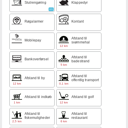
Slutrengøring
Klappedyr
INFO
Røgalarmer
Kontant
Afstand til
Mobilepay
svømmehal
12 km
Afstand til
Bankoverførsel
badestrand
5 km
Afstand til
Afstand til by
offentlig transport
12 km
0,1 km
Afstand til indkøb
Afstand til golf
1 km
12 km
Afstand til
Afstand til
fiskemuligheder
restaurant
2,5 km
6 km