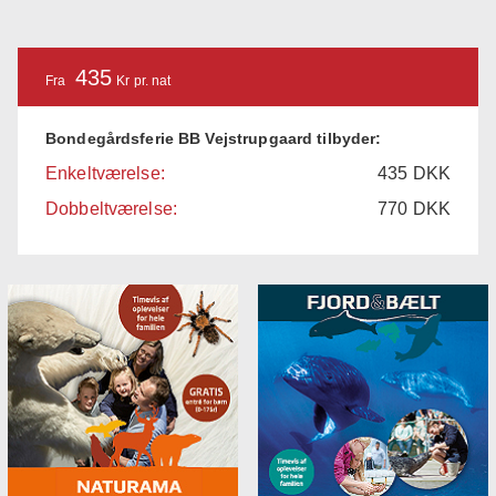
435
Fra
Kr pr. nat
Bondegårdsferie BB Vejstrupgaard tilbyder:
Enkeltværelse:
435
DKK
Dobbeltværelse:
770
DKK