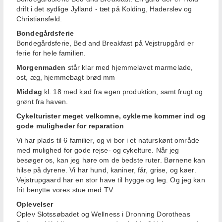
drift i det sydlige Jylland - tæt på Kolding, Haderslev og
Christiansfeld.
Bondegårdsferie
Bondegårdsferie, Bed and Breakfast på Vejstrupgård er
ferie for hele familien.
Morgenmaden
står klar med hjemmelavet marmelade,
ost, æg, hjemmebagt brød mm
Middag
kl. 18 med kød fra egen produktion, samt frugt og
grønt fra haven.
Cykelturister meget velkomne, cyklerne kommer ind og
gode muligheder for reparation
Vi har plads til 6 familier, og vi bor i et naturskønt område
med mulighed for gode rejse- og cykelture. Når jeg
besøger os, kan jeg høre om de bedste ruter. Børnene kan
hilse på dyrene. Vi har hund, kaniner, får, grise, og køer.
Vejstrupgaard har en stor have til hygge og leg. Og jeg kan
frit benytte vores stue med TV.
Oplevelser
Oplev Slotssøbadet og Wellness i Dronning Dorotheas