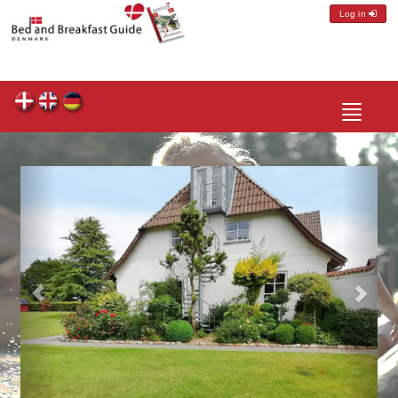
Log in
Toggle
navigatio