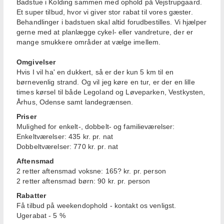
Badstue i Kolding sammen med ophold på Vejstrupgaard.
Et super tilbud, hvor vi giver stor rabat til vores gæster.
Behandlinger i badstuen skal altid forudbestilles. Vi hjælper
gerne med at planlægge cykel- eller vandreture, der er
mange smukkere områder at vælge imellem.
Omgivelser
Hvis I vil ha' en dukkert, så er der kun 5 km til en
børnevenlig strand. Og vil jeg køre en tur, er der en lille
times kørsel til både Legoland og Løveparken, Vestkysten,
Århus, Odense samt landegrænsen.
Priser
Mulighed for enkelt-, dobbelt- og familieværelser:
Enkeltværelser: 435 kr. pr. nat
Dobbeltværelser: 770 kr. pr. nat
Aftensmad
2 retter aftensmad voksne: 165? kr. pr. person
2 retter aftensmad børn: 90 kr. pr. person
Rabatter
Få tilbud på weekendophold - kontakt os venligst.
Ugerabat - 5 %