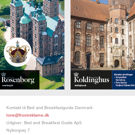
Kontakt til Bed and Breakfastguide Danmark:
lone@frostreklame.dk
Udgiver: Bed and Breakfast Guide ApS
Nyborgvej 7