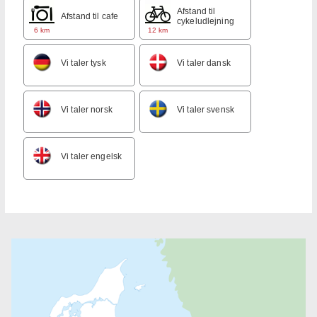
Afstand til
Afstand til cafe
cykeludlejning
6 km
12 km
Vi taler tysk
Vi taler dansk
Vi taler norsk
Vi taler svensk
Vi taler engelsk