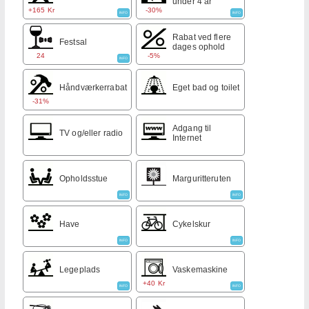
under 4 år
+165 Kr
-30%
INFO
INFO
Rabat ved flere
Festsal
dages ophold
24
-5%
INFO
Håndværkerrabat
Eget bad og toilet
-31%
Adgang til
TV og/eller radio
Internet
Opholdsstue
Marguritteruten
INFO
INFO
Have
Cykelskur
INFO
INFO
Legeplads
Vaskemaskine
+40 Kr
INFO
INFO