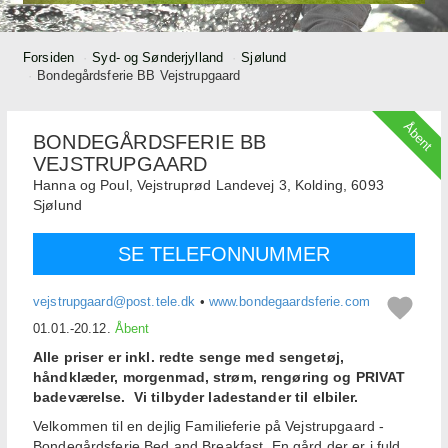
Forsiden
Syd- og Sønderjylland
Sjølund
Bondegårdsferie BB Vejstrupgaard
Åbent
BONDEGÅRDSFERIE BB
VEJSTRUPGAARD
Hanna og Poul,
Vejstruprød Landevej 3, Kolding,
6093
Sjølund
SE TELEFONNUMMER
vejstrupgaard@post.tele.dk
•
www.bondegaardsferie.com
01.01.-20.12.
Åbent
Alle priser er inkl. redte senge med sengetøj,
håndklæder, morgenmad, strøm, rengøring og PRIVAT
badeværelse.
Vi tilbyder ladestander til elbiler.
Velkommen til en dejlig Familieferie på Vejstrupgaard -
Bondegårdsferie Bed and Breakfast. En gård der er i fuld