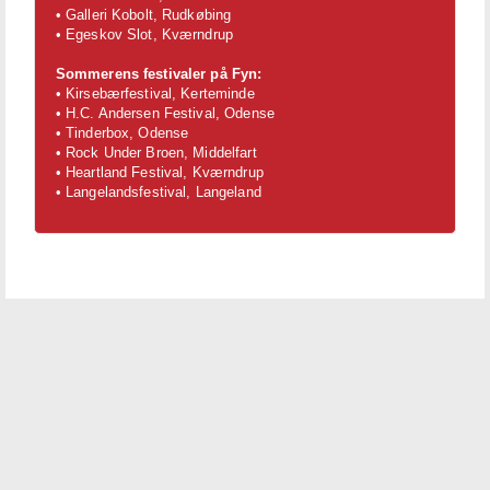
• Galleri Kobolt, Rudkøbing
• Egeskov Slot, Kværndrup
Sommerens festivaler på Fyn:
• Kirsebærfestival, Kerteminde
• H.C. Andersen Festival, Odense
• Tinderbox, Odense
• Rock Under Broen, Middelfart
• Heartland Festival, Kværndrup
• Langelandsfestival, Langeland