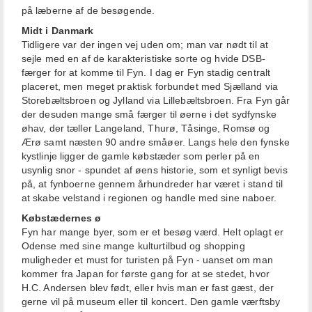
på læberne af de besøgende.
Midt i Danmark
Tidligere var der ingen vej uden om; man var nødt til at
sejle med en af de karakteristiske sorte og hvide DSB-
færger for at komme til Fyn. I dag er Fyn stadig centralt
placeret, men meget praktisk forbundet med Sjælland via
Storebæltsbroen og Jylland via Lillebæltsbroen. Fra Fyn går
der desuden mange små færger til øerne i det sydfynske
øhav, der tæller Langeland, Thurø, Tåsinge, Romsø og
Ærø samt næsten 90 andre småøer. Langs hele den fynske
kystlinje ligger de gamle købstæder som perler på en
usynlig snor - spundet af øens historie, som et synligt bevis
på, at fynboerne gennem århundreder har været i stand til
at skabe velstand i regionen og handle med sine naboer.
Købstædernes ø
Fyn har mange byer, som er et besøg værd. Helt oplagt er
Odense med sine mange kulturtilbud og shopping
muligheder et must for turisten på Fyn - uanset om man
kommer fra Japan for første gang for at se stedet, hvor
H.C. Andersen blev født, eller hvis man er fast gæst, der
gerne vil på museum eller til koncert. Den gamle værftsby