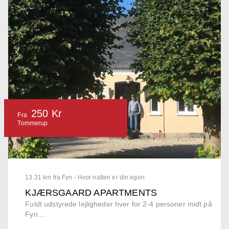
250 Kr
Fra
Tommerup
13.31 km fra Fyn - Hvor natten er din egen
KJÆRSGAARD APARTMENTS
Fuldt udstyrede lejligheder hver for 2-4 personer midt på
Fyn....