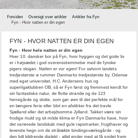
Forsiden
Oversigt over artikler
Artikler fra Fyn
Fyn - Hvor natten er din egen
FYN - HVOR NATTEN ER DIN EGEN
Fyn - Hvor hele natten er din egen
Hver 10. dansker bor på Fyn, hvor hyggen og det gode liv
er i højsædet i god overensstemmelse med de fynske
pigers slogan:
Natten er vor egen!
For selvom landets
tredjestørste ø rummer Danmarks tredjestørste by, Odense
med eget universitet, H.C. Andersens hus og
superligaklubben OB, så er Fyn først og fremmest kendt for
sin fantastiske natur, de flotte strande og de 123
herregårde og slotte, som gør øen til det perfekte mål for
en længere ferie eller blot en afstikker fra det travle
Sjælland eller det arbejdsomme Jylland. Takket være sin
frodige muld og sit milde klima er Fyn Danmarks have, hvor
det varierede landskab med gule rapsmarker, frugthaver og
levende hegn om de stråtækte bindingsværksgårde - og
den lidt kildrende dialekt - altid ender med at få smilet frem