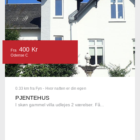
400 Kr
Fra
Odense C
0.33 km fra Fyn - Hvor natten er din egen
PJENTEHUS
I skøn gammel villa udlejes 2 værelser. Få...