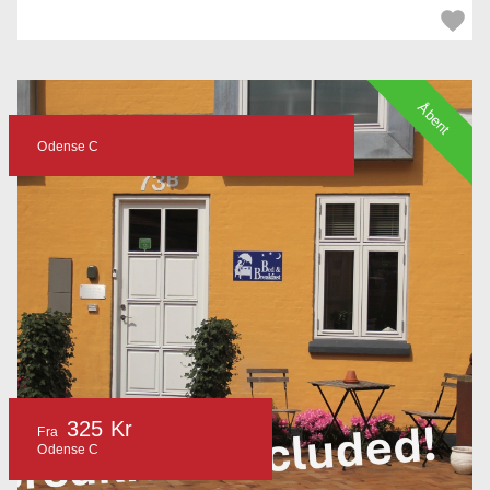
Åbent
Odense C
325 Kr
Fra
Odense C