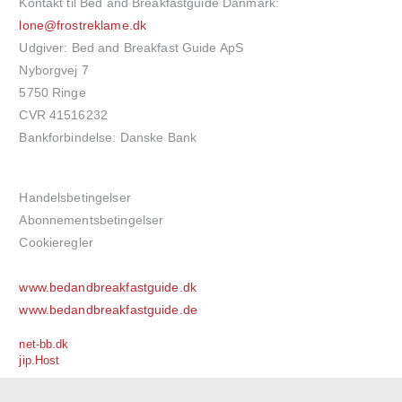
Kontakt til Bed and Breakfastguide Danmark:
lone@frostreklame.dk
Udgiver: Bed and Breakfast Guide ApS
Nyborgvej 7
5750 Ringe
CVR 41516232
Bankforbindelse: Danske Bank
Handelsbetingelser
Abonnementsbetingelser
Cookieregler
www.bedandbreakfastguide.dk
www.bedandbreakfastguide.de
net-bb.dk
jip.Host