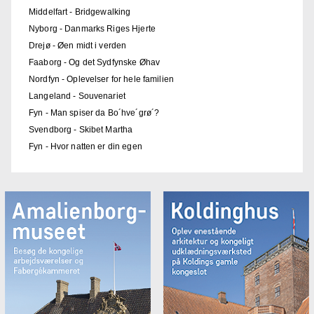
Middelfart - Bridgewalking
Nyborg - Danmarks Riges Hjerte
Drejø - Øen midt i verden
Faaborg - Og det Sydfynske Øhav
Nordfyn - Oplevelser for hele familien
Langeland - Souvenariet
Fyn - Man spiser da Bo´hve´grø´?
Svendborg - Skibet Martha
Fyn - Hvor natten er din egen