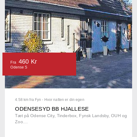
460 Kr
Fra
Odense S
4.58 km fra Fyn - Hvor natten er din egen
ODENSESYD BB HJALLESE
Tæt på Odense City, Tinderbox, Fynsk Landsby, OUH og
Zoo....