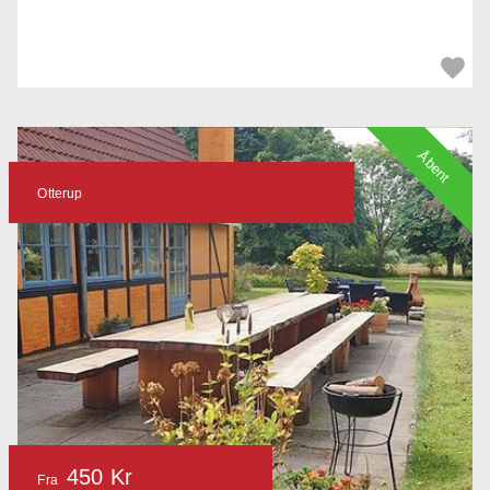
Åbent
Otterup
450 Kr
Fra