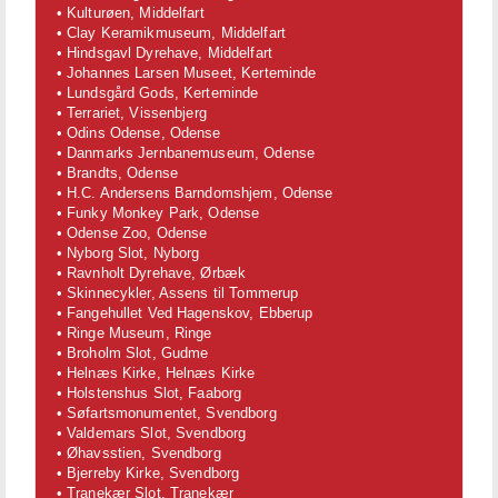
• Kulturøen, Middelfart
• Clay Keramikmuseum, Middelfart
• Hindsgavl Dyrehave, Middelfart
• Johannes Larsen Museet, Kerteminde
• Lundsgård Gods, Kerteminde
• Terrariet, Vissenbjerg
• Odins Odense, Odense
• Danmarks Jernbanemuseum, Odense
• Brandts, Odense
• H.C. Andersens Barndomshjem, Odense
• Funky Monkey Park, Odense
• Odense Zoo, Odense
• Nyborg Slot, Nyborg
• Ravnholt Dyrehave, Ørbæk
• Skinnecykler, Assens til Tommerup
• Fangehullet Ved Hagenskov, Ebberup
• Ringe Museum, Ringe
• Broholm Slot, Gudme
• Helnæs Kirke, Helnæs Kirke
• Holstenshus Slot, Faaborg
• Søfartsmonumentet, Svendborg
• Valdemars Slot, Svendborg
• Øhavsstien, Svendborg
• Bjerreby Kirke, Svendborg
• Tranekær Slot, Tranekær