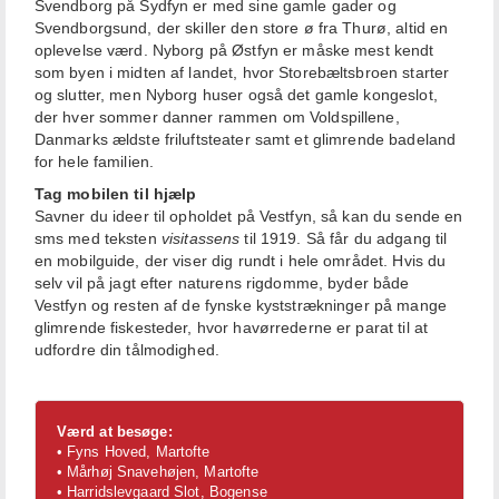
Svendborg på Sydfyn er med sine gamle gader og
Svendborgsund, der skiller den store ø fra Thurø, altid en
oplevelse værd. Nyborg på Østfyn er måske mest kendt
som byen i midten af landet, hvor Storebæltsbroen starter
og slutter, men Nyborg huser også det gamle kongeslot,
der hver sommer danner rammen om Voldspillene,
Danmarks ældste friluftsteater samt et glimrende badeland
for hele familien.
Tag mobilen til hjælp
Savner du ideer til opholdet på Vestfyn, så kan du sende en
sms med teksten
visitassens
til 1919. Så får du adgang til
en mobilguide, der viser dig rundt i hele området. Hvis du
selv vil på jagt efter naturens rigdomme, byder både
Vestfyn og resten af de fynske kyststrækninger på mange
glimrende fiskesteder, hvor havørrederne er parat til at
udfordre din tålmodighed.
Værd at besøge:
• Fyns Hoved, Martofte
• Mårhøj Snavehøjen, Martofte
• Harridslevgaard Slot, Bogense