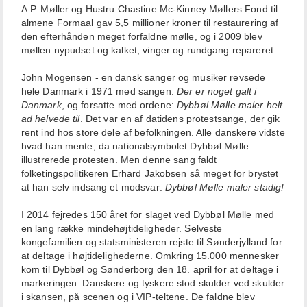
A.P. Møller og Hustru Chastine Mc-Kinney Møllers Fond til
almene Formaal gav 5,5 millioner kroner til restaurering af
den efterhånden meget forfaldne mølle, og i 2009 blev
møllen nypudset og kalket, vinger og rundgang repareret.
John Mogensen - en dansk sanger og musiker revsede
hele Danmark i 1971 med sangen:
Der er noget galt i
Danmark
, og forsatte med ordene:
Dybbøl Mølle maler helt
ad helvede til
. Det var en af datidens protestsange, der gik
rent ind hos store dele af befolkningen. Alle danskere vidste
hvad han mente, da nationalsymbolet Dybbøl Mølle
illustrerede protesten. Men denne sang faldt
folketingspolitikeren Erhard Jakobsen så meget for brystet
at han selv indsang et modsvar:
Dybbøl Mølle maler stadig!
I 2014 fejredes 150 året for slaget ved Dybbøl Mølle med
en lang række mindehøjtideligheder. Selveste
kongefamilien og statsministeren rejste til Sønderjylland for
at deltage i højtidelighederne. Omkring 15.000 mennesker
kom til Dybbøl og Sønderborg den 18. april for at deltage i
markeringen. Danskere og tyskere stod skulder ved skulder
i skansen, på scenen og i VIP-teltene. De faldne blev