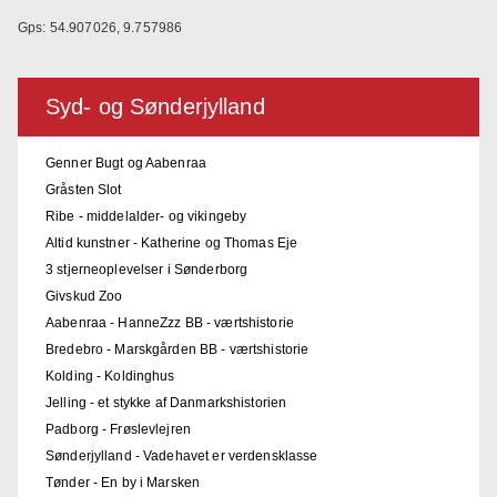
Gps: 54.907026, 9.757986
Syd- og Sønderjylland
Genner Bugt og Aabenraa
Gråsten Slot
Ribe - middelalder- og vikingeby
Altid kunstner - Katherine og Thomas Eje
3 stjerneoplevelser i Sønderborg
Givskud Zoo
Aabenraa - HanneZzz BB - værtshistorie
Bredebro - Marskgården BB - værtshistorie
Kolding - Koldinghus
Jelling - et stykke af Danmarkshistorien
Padborg - Frøslevlejren
Sønderjylland - Vadehavet er verdensklasse
Tønder - En by i Marsken