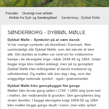
Forsiden
Oversigt over artikler
Artikler fra Syd- og Sønderjylland
Sønderborg - Dybbøl Mølle
SØNDERBORG - DYBBØL MØLLE
Dybbøl Mølle – Symbolet på at være dansk
Vi har mange symboler på danskhed i Danmark. Men
uomtvisteligt står Dybbøl Mølle, som det største af dem
alle. Det skyldes at møllen var centrum for voldsomme
kampe i de slesvigske krige i både 1848-49 og 1864. Under
begge krige blev møllen ødelagt, men på ny genopført.
Dybbøl Mølle blev indbegrebet af dansk modstand og
udholdenhed. Og møllen står den dag i dag, som det
eviggyldige nationale symbol - også i grænselandet.
Dybbøl Mølle blev genopbygget fire gange
Møllen blev første gang opført i 1744. I 1800 slog lynet ned
i møllen, der nedbrændte til grunden. Den genopførtes dog
straks derefter. I begge slesvigske krige 1848-50 og 1864
blev møllen begge gange skudt i ruiner, men atter opført.