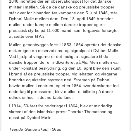
1848 indrettes der en observationspost for det danske
militær i møllen. Så da de danske og preussiske tropper
står over for hinanden før kampene den 5. juni 1848, står
Dybbøl Mølle mellem dem. Den 13. april 1849 brænder
møllen under kampe mellem danske tropper og en
preussisk styrke på 11.000 mand, som forgæves forsøgte
at sætte over til Als.
Møllen genopbygges først i 1853. 1864 opretter det danske
militær igen en observations- og signalpost i Dybbøl Mølle.
Ved hjælp af vingerne er det muligt at signalere til de
danske tropper, der er indkvarteret på Als. Men møllen var
under konstant beskydning, og den 10. april blev den skudt
i brand af de preussiske tropper. Møllehatten og vingerne
brændte og akselen styrtede ned. Stormen på Dybbøl
havde møllen i centrum, og efter 1864 hvor danskerne led
nederlag til preusserne, blev møllen et billede på dansk
udholdenhed - i det nu tabte land.
I 1914, 50-året for nederlaget i 1864, blev et mindedigt
skrevet af den islandske præst Thordur Thomasson og
opsat på Dybbøl Mølle:
Tvende Gange skudt i Grus