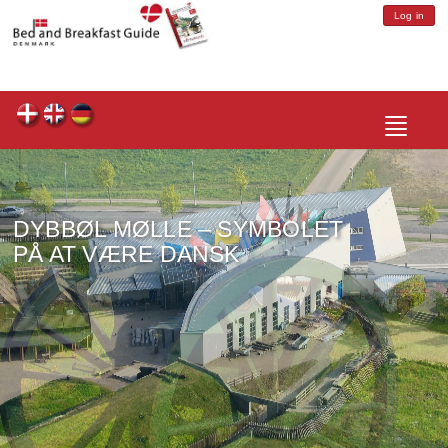
Log in
Toggle
navigatio
DYBBØL MØLLE – SYMBOLET
PÅ AT VÆRE DANSK