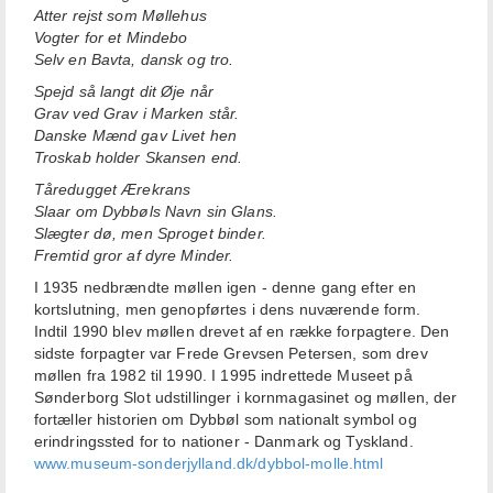
Atter rejst som Møllehus
Vogter for et Mindebo
Selv en Bavta, dansk og tro.
Spejd så langt dit Øje når
Grav ved Grav i Marken står.
Danske Mænd gav Livet hen
Troskab holder Skansen end.
Tåredugget Ærekrans
Slaar om Dybbøls Navn sin Glans.
Slægter dø, men Sproget binder.
Fremtid gror af dyre Minder.
I 1935 nedbrændte møllen igen - denne gang efter en
kortslutning, men genopførtes i dens nuværende form.
Indtil 1990 blev møllen drevet af en række forpagtere. Den
sidste forpagter var Frede Grevsen Petersen, som drev
møllen fra 1982 til 1990. I 1995 indrettede Museet på
Sønderborg Slot udstillinger i kornmagasinet og møllen, der
fortæller historien om Dybbøl som nationalt symbol og
erindringssted for to nationer - Danmark og Tyskland.
www.museum-sonderjylland.dk/dybbol-molle.html