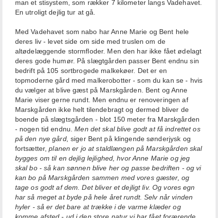
man et stisystem, som rækker 7 kilometer langs Vadehavet.
En utroligt dejlig tur at gå.
Med Vadehavet som nabo har Anne Marie og Bent hele
deres liv - levet side om side med truslen om de
altødelæggende stormfloder. Men den har ikke fået ødelagt
deres gode humør. På slægtgården passer Bent endnu sin
bedrift på 105 sortbrogede malkekøer. Det er en
topmoderne gård med malkerobotter - som du kan se - hvis
du vælger at blive gæst på Marskgården. Bent og Anne
Marie viser gerne rundt. Men endnu er renoveringen af
Marskgården ikke helt tilendebragt og dermed bliver de
boende på slægtsgården - blot 150 meter fra Marskgården
- nogen tid endnu.
Men det skal blive godt at få indrettet os
på den nye gård,
siger Bent på klingende sønderjysk og
fortsætter,
planen er jo at staldlængen på Marskgården skal
bygges om til en dejlig lejlighed, hvor Anne Marie og jeg
skal bo - så kan sønnen blive her og passe bedriften - og vi
kan bo på Marskgården sammen med vores gæster, og
tage os godt af dem. Det bliver et dejligt liv. Og vores egn
har så meget at byde på hele året rundt. Selv når vinden
hyler - så er det bare at trække i de varme klæder og
komme afsted - ud i den store natur vi har fået forærende.