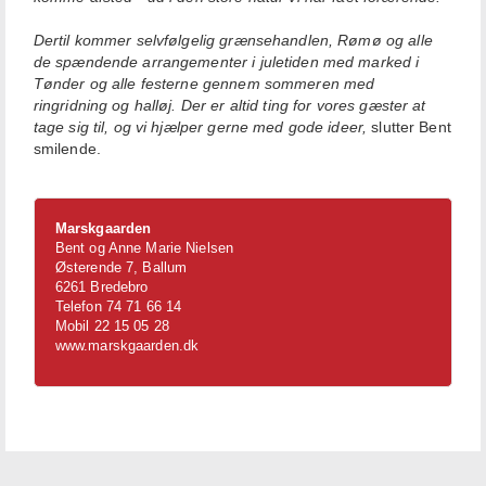
Dertil kommer selvfølgelig grænsehandlen, Rømø og alle
de spændende arrangementer i juletiden med marked i
Tønder og alle festerne gennem sommeren med
ringridning og halløj. Der er altid ting for vores gæster at
tage sig til, og vi hjælper gerne med gode ideer,
slutter Bent
smilende.
Marskgaarden
Bent og Anne Marie Nielsen
Østerende 7, Ballum
6261 Bredebro
Telefon 74 71 66 14
Mobil 22 15 05 28
www.marskgaarden.dk