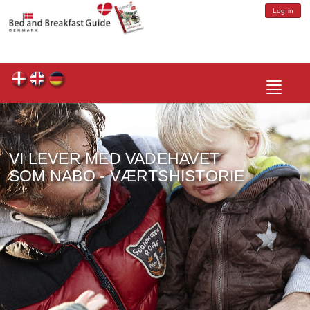
Log in
Toggle
navigatio
VI LEVER MED VADEHAVET
SOM NABO - VÆRTSHISTORIE