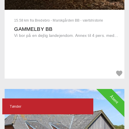
15.58 km fra Bredebro - Marskgården BB - værtshistorie
GAMMELBY BB
Vi bor på en dejlig landejendom. Annex til 4 pers. med...
Åbent
Tønder