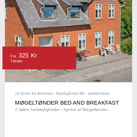
325 Kr
Fra
Tønder
18.80 km fra Bredebro - Marskgården BB - værtshistorie
MØGELTØNDER BED AND BREAKFAST
2 lækre ferielejligheder i hjertet af Møgeltønder...