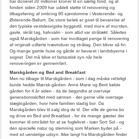
har doneret 20 millioner kroner til en særlig fond, og at
fonden siden 2009 har uddelt støtte til renovering og
tilbageføring af omkring 80 ejendomme i Vesterende- og
Østerende-Ballum. De store beløb er givet til bevarelse af
den typiske vestslesvigske byggestil, med mure af mursten,
gavle, skråt tag, halvvalm - som altid var stråtækt. Således
også Marskgården - som har modtaget penge til renovering
af originalt udførte trævinduer og stråtag. Den bliver så fin.
Og mange gamle huse og gårde er bevaret i landsbyerne i
sognet. Det må blive et fantastisk syn når hele
renoveringen er gennemført.
Marskgården og Bed and Breakfast
Men nu tilbage til Marskgården - som i dag måske retteligt
burde hedde Mærsk-gården. Anne Marie og Bent købte
gården for 4 år siden - da de begyndte at overveje
generationsskiftet med sønnen - der gerne ville overtage
slægtsgården, hvor hele familien stadig bor. Da
Marskgården blev til salg slog de til. Der ville de gerne bo
og drive en Bed and Breakfast - for de mange gæster der
kommer til området for at se fuglelivet - især Sort Sol - og
den specielle natur og stemning som Marken byder på -
med sit uendelige udsyn. Ikke langt fra Marskgården finder