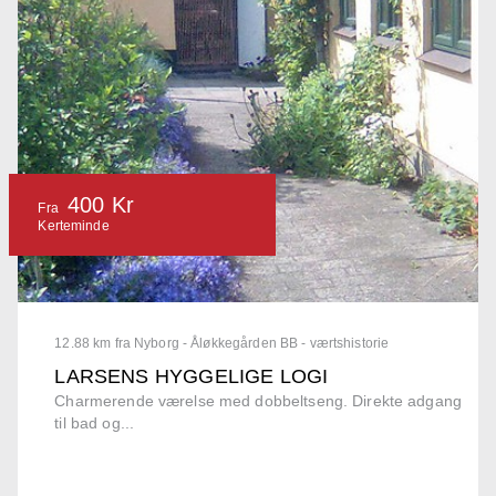
400 Kr
Fra
Kerteminde
12.88 km fra Nyborg - Åløkkegården BB - værtshistorie
LARSENS HYGGELIGE LOGI
Charmerende værelse med dobbeltseng. Direkte adgang
til bad og...