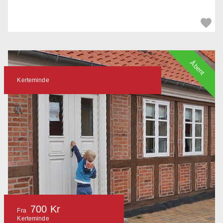
Åbent
Kerteminde
700 Kr
Fra
Kerteminde