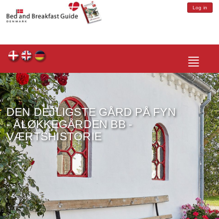
Log in
Toggle
navigatio
DEN DEJLIGSTE GÅRD PÅ FYN
- ÅLØKKEGÅRDEN BB -
VÆRTSHISTORIE