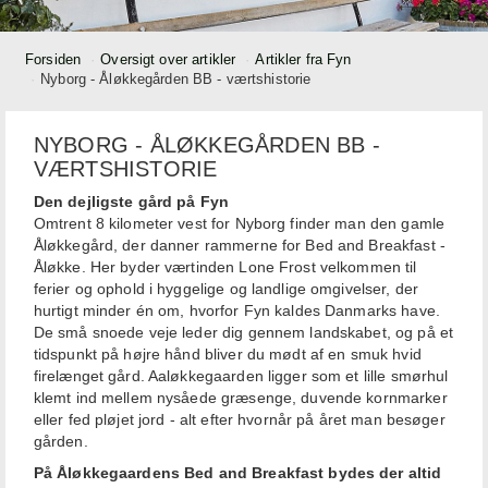
Forsiden
Oversigt over artikler
Artikler fra Fyn
Nyborg - Åløkkegården BB - værtshistorie
NYBORG - ÅLØKKEGÅRDEN BB -
VÆRTSHISTORIE
Den dejligste gård på Fyn
Omtrent 8 kilometer vest for Nyborg finder man den gamle
Åløkkegård, der danner rammerne for Bed and Breakfast -
Åløkke. Her byder værtinden Lone Frost velkommen til
ferier og ophold i hyggelige og landlige omgivelser, der
hurtigt minder én om, hvorfor Fyn kaldes Danmarks have.
De små snoede veje leder dig gennem landskabet, og på et
tidspunkt på højre hånd bliver du mødt af en smuk hvid
firelænget gård. Aaløkkegaarden ligger som et lille smørhul
klemt ind mellem nysåede græsenge, duvende kornmarker
eller fed pløjet jord - alt efter hvornår på året man besøger
gården.
På Åløkkegaardens Bed and Breakfast bydes der altid