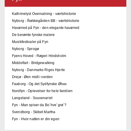
Kathrinelyst Overnatning - værtshistorie
Nyborg - Åløkkegården BB - værtshistorie
Havørred på Fyn - den elegante havørred
De berømte fynske malere
Musikfestivaler på Fyn
Nyborg - Sprogø
Fyens Hoved - Røgeri Hindsholm
Middelfart - Bridgewalking
Nyborg - Danmarks Riges Hjerte
Drejø - Øen midt i verden
Faaborg - Og det Sydfynske Øhav
Nordfyn - Oplevelser for hele familien
Langeland - Souvenariet
Fyn - Man spiser da Bo´hve´grø´?
Svendborg - Skibet Martha
Fyn - Hvor natten er din egen