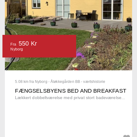
550 Kr
Fra
Nyborg
5.08 km fra Nyborg - Åløkkegården BB - værtshistorie
FÆNGSELSBYENS BED AND BREAKFAST
Lækkert dobbeltværelse med privat stort badeværelse...