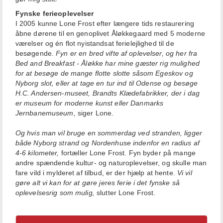
Fynske ferieoplevelser
I 2005 kunne Lone Frost efter længere tids restaurering
åbne dørene til en genoplivet Åløkkegaard med 5 moderne
værelser og én flot nyistandsat ferielejlighed til de
besøgende.
Fyn er en bred vifte af oplevelser, og her fra
Bed and Breakfast - Åløkke har mine gæster rig mulighed
for at besøge de mange flotte slotte såsom Egeskov og
Nyborg slot, eller at tage en tur ind til Odense og besøge
H.C. Andersen-museet, Brandts Klædefabrikker, der i dag
er museum for moderne kunst eller Danmarks
Jernbanemuseum,
siger Lone.
Og hvis man vil bruge en sommerdag ved stranden, ligger
både Nyborg strand og Nordenhuse indenfor en radius af
4-6 kilometer,
fortæller Lone Frost. Fyn byder på mange
andre spændende kultur- og naturoplevelser, og skulle man
fare vild i mylderet af tilbud, er der hjælp at hente.
Vi vil
gøre alt vi kan for at gøre jeres ferie i det fynske så
oplevelsesrig som mulig,
slutter Lone Frost.