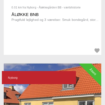
0.01 km fra Nyborg - Åløkkegården BB - værtshistorie
ÅLØKKE BNB
Pragtfuld lejlighed og 3 værelser. Smuk bondegård, stor...
Åbent
Nyborg