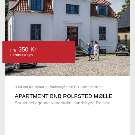
350 Kr
Fra
Ferritslev Fyn
9.64 km fra Nyborg - Åløkkegården BB - værtshistorie
APARTMENT BNB ROLFSTED MØLLE
Smukt beliggende vandmølle i landsbyen Rolsted. ...