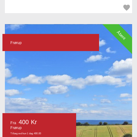
Åbent
Frørup
400 Kr
Fra
Frørup
Tillæg ved kun 1 dag: 400.00