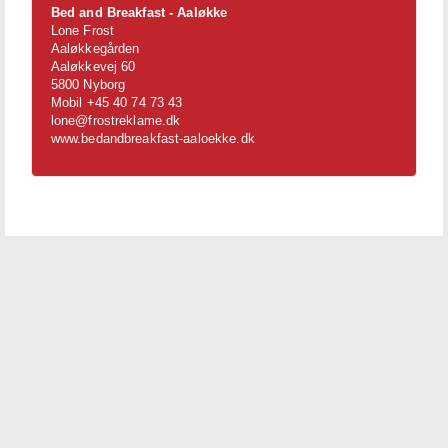
Bed and Breakfast - Aaløkke
Lone Frost
Aaløkkegården
Aaløkkevej 60
5800 Nyborg
Mobil +45 40 74 73 43
lone@frostreklame.dk
www.bedandbreakfast-aaloekke.dk