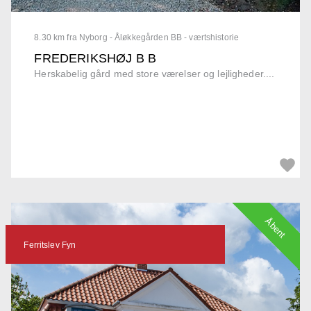
8.30 km fra Nyborg - Åløkkegården BB - værtshistorie
FREDERIKSHØJ B B
Herskabelig gård med store værelser og lejligheder....
Åbent
Ferritslev Fyn