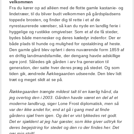
velkommen
Fra du kører op ad alléen med de flotte gamle kastanie- og
lindetræer, til du bliver budt velkommen på gårdspladsens
toppede brosten, og finder dig til rette i et af de
nyrestaurerede værelser, så kan du nyde en landlig ferie i
hyggelige og rustikke omgivelser. Som et af de få steder,
bydes både mennesker og deres kæledyr indenfor. Der er
både plads til hunde og mulighed for opstaldning af heste.
Den gamle gård blev opført i dens nuværende form 1859 af
en driftig landmandsfamilie, der dengang havde adskillige
agre jord. Således gik gården i arv fra generation til
generation, der satte hver deres præg på stedet. Og som
tiden gik, ændrede Åøkkegaarden udseende. Den blev lidt
træt og meget slidt at se på.
Åløkkegaarden trængte mildest talt til en kærlig hånd, da
jeg overtog den i 2003. Gården havde været en del af et
moderne landbrug,
siger Lone Frost diplomatisk,
men så
var der ikke andet for, end at gå i gang med at finde
gårdens sjæl frem igen. Og det er vist lykkedes ret godt.
Det er sjældent at jeg har gæster, som ikke giver udtryk for
deres begejstring for stedet og den ro der findes her. Det
gør mig stolt!